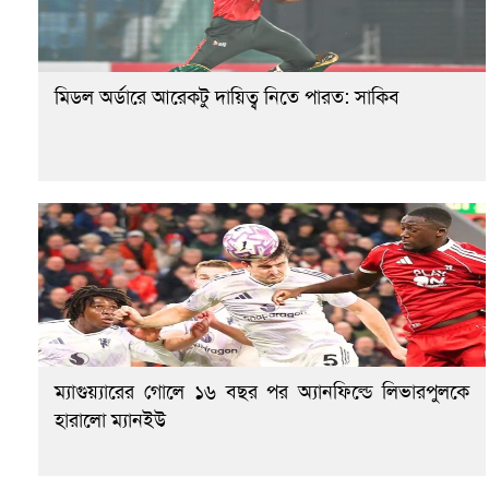
মিডল অর্ডারে আরেকটু দায়িত্ব নিতে পারত: সাকিব
ম্যাগুয়্যারের গোলে ১৬ বছর পর অ্যানফিল্ডে লিভারপুলকে
হারালো ম্যানইউ