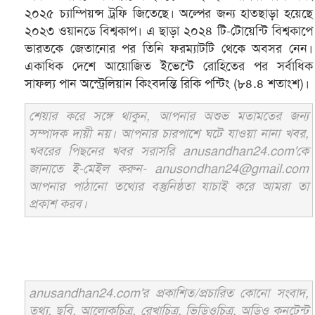
২০২৫ চ্যাম্পিয়ন্স ট্রফি জিতেছে। অল্পের জন্য হাতছাড়া হয়েছে
২০২৩ ওয়ানডে বিশ্বকাপ। এ ছাড়া ২০২৪ টি-টোয়েন্টি বিশ্বকাপে
ভারতকে জেতানোর পর তিনি ফরম্যাটটি থেকে অবসর নেন।
একাধিক দেশে আয়োজিত ইভেন্টে রোহিতের পর সর্বাধিক
সাফল্য পান অস্ট্রেলিয়ান কিংবদন্তি রিকি পন্টিং (৮৪.৪ শতাংশ)।
শেয়ার করে সঙ্গে থাকুন, আপনার অশুভ মতামতের জন্য
সম্পাদক দায়ী নয়। আপনার চারপাশে ঘটে যাওয়া নানা খবর,
খবরের পিছনের খবর সরাসরি anusandhan24.com'কে
জানাতে ই-মেইল করুন- anusondhan24@gmail.com
আপনার পাঠানো তথ্যের বস্তুনিষ্ঠতা যাচাই করে আমরা তা
প্রকাশ করব।
anusandhan24.com'র প্রকাশিত/প্রচারিত কোনো সংবাদ,
তথ্য, ছবি, আলোকচিত্র, রেখাচিত্র, ভিডিওচিত্র, অডিও কনটেন্ট