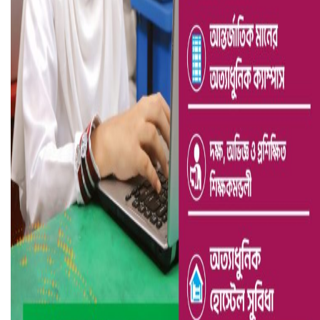
আ.লীগ ও জাপার ৯ নেতা কারাগারে
ভারতে ভয়াবহ সড়ক দুর্ঘটনা, নিহত ১৫