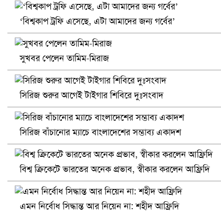
‘বিশ্বকাপ ট্রফি এসেছে, এটা আমাদের জন্য গর্বের’
খুলনায় বিএনপি অফিসে গুলি-বোমা হামলা, নিহত ১
সুখবর পেলেন তামিম-মিরাজ
সিরিজ শুরুর আগেই টাইগার শিবিরে দুঃসংবাদ
সিরিজ বাঁচানোর ম্যাচে বাংলাদেশের সম্ভাব্য একাদশ
প্রোটিয়াদের হারিয়ে বিশ্বকাপের শিরোপা ঘরে তুলল ভারত
বিশ্ব ক্রিকেটে ভারতের অনেক প্রভাব, স্বীকার করলেন আফ্রিদি
এমন নির্বোধ সিদ্ধান্ত আর নিয়েন না: শহীদ আফ্রিদি