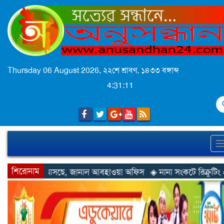
Thursday 06 August 2026,
২২শে শ্রাবণ, ১৪৩৩ বঙ্গাব্দ
4:31:14
S
শিরোনাম
নাল আবহাওয়া অফিস
◈ নানা সংকটে রিক্রুটিং এজেন্সি, হুমকির মুখে শ্রম র