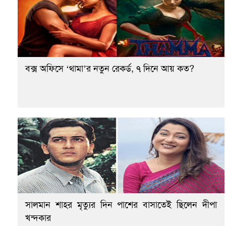
বক্স অফিসে ‘থামা’র নতুন রেকর্ড, ৭ দিনে আয় কত?
সালমান শাহর মৃত্যুর দিন পাশের বাসাতেই ছিলেন দীপা
খন্দকার