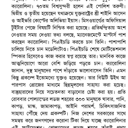
ক্যারোলিনা। ৭০তম বিশ্বসুন্দরী হলেন এই পোলিশ তরুণী।
দ্বিতীয় ও তৃতীয় হয়েছেন যথাক্রমে যুক্তরাষ্ট্রের শ্রী শাইনি আসেন
ও আইভরি কোস্টের অলিভিয়া ইয়াস। মিসওয়ার্ল্ডের অফিসিয়াল
টুইটার পেজে বিষয়টি নিশ্চিত করা হয়েছে। প্রতিদ্বন্দ্বিতায় অংশ
নেওয়ার সময় দেওয়া তথ্য বলছে, ম্যানেজমেন্টে মাস্টার্স পাশ
করছেন ক্যারোলিনা। পিএইচডি করতে চান তিনি। পাশাপাশি
চালিয়ে নিতে চান মডেলিংটাও। পিএইচডি শেষে মোটিভেশনাল
স্পিকার হিসেবেও কাজ করার স্বপ্ন রয়েছে তার। মানবিক কাজে
সৌদিতে ব্যাপক ধরপাকড়, এক সপ্তাহেই ২১ হাজারের বেশি গ্রেপ্তা
আত্মনিয়োগে আরো বেশি জড়িয়ে পড়তে চান। ক্যারোলিনা
জানান, দুস্থ মানুষদের পাশে দাঁড়াতে ভালোবাসেন তিনি। এমন
কিছু প্রকল্পে ইতোমধ্যে যুক্তও হয়েছেন। তার বিউটি উইথ আ
পারপাস প্রোজের মাধ্যমে ছিন্নমূলদের সাহায্য করা হচেছ।
বাস্তুহারাদের নিয়ে সচেতনতা বাড়ানোর চেষ্টা করা হয়। প্রতি
রোববার পোল্যান্ডের লডজ শহরের ৩০০ মানুষকে খাবার, পানি,
কাপড়, মাস্ক, জামাকাপড়, আইনি পরামর্শ, চিকিৎসাজনিত
সাহায্য পৌঁছে দেয় প্রকল্পটি। নিজ দেশের সরকারের সাথে
সমন্বয় করে জনগণদের করোনা টিকা দিয়ে যাচ্ছে ক্যারোলিনার
এই ফাউন্ডেশন। পোল্যান্ডের লডজ শহরে তাঁরাই প্রথম