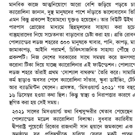
খুলনায় বিএনপি অফিসে গুলি-বোমা হামলা, নিহত ১
প্রোটিয়াদের হারিয়ে বিশ্বকাপের শিরোপা ঘরে তুলল ভারত
২০২১ সালের মিসওয়ার্ল্ড তথা বিশ্বসুন্দরীর খেতাব পেয়েছেন
পোল্যান্ডের মডেল ক্যারোলিনা বিলাস্কা। বুধবার ক্যারিবীয়
দ্বীপরাষ্ট্র পুয়ের্তো রিকোর রাজধানী সান হুয়ানে জমকালো এক
অনুষ্ঠানে সব প্রতিদ্বন্দ্বীকে হারিয়ে সেরার মুকুট পরেন