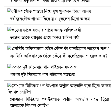
স্বামী-শাশুড়ি চান না, তারপরও রান্না শিখছেন শুভশ্রী
রবীন্দ্রসংগীত গাওয়া নিয়ে মুখ খুললেন হিরো আলম
ভক্তের ডাকে বগুড়ার গ্রামে অনন্ত জলিল-বর্ষা
আ.লীগ ও জাপার ৯ নেতা কারাগারে
এনসিবি অফিসারকে কেঁদে কেঁদে কী বলেছিলেন শাহরুখ খান?
পরপর দুই সিনেমায় গান গাইলেন মমতাজ
সোশ্যাল মিডিয়ায় গণ-উৎপাত অশ্লীল অঙ্গভঙ্গি বন্ধে হিরো
আলমকে লিগ্যাল নোটিশ
ভারতে ভয়াবহ সড়ক দুর্ঘটনা, নিহত ১৫