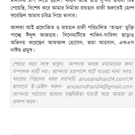
মানসিক চাপ নিতে হয়নি। কারণ আমি এত সুন্দর একটা টিম
পেয়েছি, বিশেষ করে আমার নির্মাতা রায়হান রাফী শুরুতেই হেল্প
করেছিল আমার চরিত্র নিয়ে ভাবার।
আলফা আই প্রযোজিত ও রায়হান রাফী পরিচালিত ‘তাণ্ডব’ মুক্তি
পাচ্ছে ঈদুল আজহায়। সিনেমাটিতে শাকিব-সাবিলা ছাড়াও
অভিনয় করেছেন আফজাল হোসেন, জয়া আহসান, এফএস
নাঈম প্রমুখ।
শেয়ার করে সঙ্গে থাকুন, আপনার অশুভ মতামতের জন্য
সম্পাদক দায়ী নয়। আপনার চারপাশে ঘটে যাওয়া নানা খবর,
খবরের পিছনের খবর সরাসরি anusandhan24.com'কে
জানাতে ই-মেইল করুন- anusondhan24@gmail.com
আপনার পাঠানো তথ্যের বস্তুনিষ্ঠতা যাচাই করে আমরা তা
প্রকাশ করব।