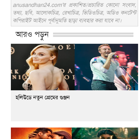
anusandhan24.com'র প্রকাশিত/প্রচারিত কোনো সংবাদ,
তথ্য, ছবি, আলোকচিত্র, রেখাচিত্র, ভিডিওচিত্র, অডিও কনটেন্ট
কপিরাইট আইনে পূর্বানুমতি ছাড়া ব্যবহার করা যাবে না।
আরও পড়ুন
হলিউডে নতুন প্রেমের গুঞ্জন