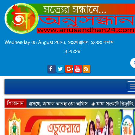
Wednesday 05 August 2026,
২৩শে শ্রাবণ, ১৪৩৩ বঙ্গাব্দ
3:25:31
S
শিরোনাম
নাল আবহাওয়া অফিস
◈ নানা সংকটে রিক্রুটিং এজেন্সি, হুমকির মুখে শ্রম র