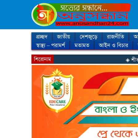
প্রচ্ছদ
জাতীয়
দেশজুড়ে
রাজনীতি
আন
স্বাস্থ্য – পরামর্শ
মতামত
আইন ও বিচার
শিরোনাম
◈ শীত কবে আসছে, 