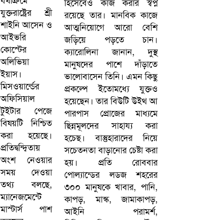
হিসেবেও কাজ করার স্বপ্ন
রয়েছে তার। মানবিক কাজে
আত্মনিয়োগে আরো বেশি
জড়িয়ে পড়তে চান।
ক্যারোলিনা জানান, দুস্থ
মানুষদের পাশে দাঁড়াতে
ভালোবাসেন তিনি। এমন কিছু
প্রকল্পে ইতোমধ্যে যুক্তও
হয়েছেন। তার বিউটি উইথ আ
পারপাস প্রোজের মাধ্যমে
ছিন্নমূলদের সাহায্য করা
হচেছ। বাস্তুহারাদের নিয়ে
সচেতনতা বাড়ানোর চেষ্টা করা
হয়। প্রতি রোববার
পোল্যান্ডের লডজ শহরের
৩০০ মানুষকে খাবার, পানি,
কাপড়, মাস্ক, জামাকাপড়,
আইনি পরামর্শ,