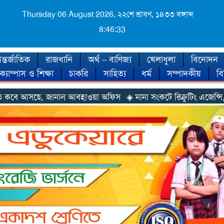
Thursday 06 August 2026,
২২শে শ্রাবণ, ১৪৩৩ বঙ্গাব্দ
8:46:34
্তর্জাতিক
রাজধানি
অর্থ – বাণিজ্য
খেলাধুলা
বিনোদন
ক্যাম্পাস ও শিক্ষা
চাকরি
সাহিত্য
ধর্ম
সম্পাদকীয়
ব
জানাল আবহাওয়া অফিস
◈ নানা সংকটে রিক্রুটিং এজেন্সি, হুমকির মুখে শ্র