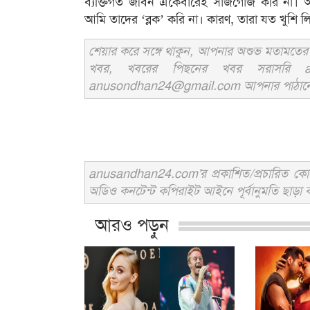
ব্যক্তিগত জীবন একেবারেই সাজগোজ করি না। আ
আমি তাদের ‘ব্লক’ করি না। কারণ, তারা যত খুশি 
শেয়ার করে সঙ্গে থাকুন, আপনার অশুভ মতামতের জ
খবর, খবরের পিছনের খবর সরাসরি an
anusondhan24@gmail.com আপনার পাঠানো তথ্য
anusandhan24.com'র প্রকাশিত/প্রচারিত কোনো 
অডিও কনটেন্ট কপিরাইট আইনে পূর্বানুমতি ছাড়া ব
আরও পড়ুন