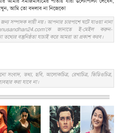
র আমার সমাজমাধ্যমের পাতায় যারা উল্টোপাল্টা লেখেন,
লিখুন, আমি তো বদলাব না নিজেকে!
ন্য সম্পাদক দায়ী নয়। আপনার চারপাশে ঘটে যাওয়া নানা
usandhan24.com'কে জানাতে ই-মেইল করুন-
ের বস্তুনিষ্ঠতা যাচাই করে আমরা তা প্রকাশ করব।
সংবাদ, তথ্য, ছবি, আলোকচিত্র, রেখাচিত্র, ভিডিওচিত্র,
্যবহার করা যাবে না।