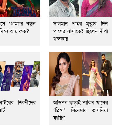
িসে ‘থামা’র নতুন
সালমান শাহর মৃত্যুর দিন
৭ দিনে আয় কত?
পাশের বাসাতেই ছিলেন দীপা
খন্দকার
বাইরের শিল্পীদের
অডিশন ছাড়াই শাকিব খানের
র্ট
‘প্রিন্স’ সিনেমায় তাসনিয়া
ফারিণ