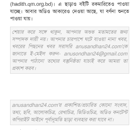
(hadith.qm.org.bd)। এ ছাড়াও বইটি রকমারিতেও পাওয়া
যাচ্ছে। আবার অডিও আকারেও দেওয়া আছে, যা বর্ণনা শুনতে
পাওয়া যায়।
শেয়ার করে সঙ্গে থাকুন, আপনার অশুভ মতামতের জন্য
সম্পাদক দায়ী নয়। আপনার চারপাশে ঘটে যাওয়া নানা খবর,
খবরের পিছনের খবর সরাসরি anusandhan24.com'কে
জানাতে ই-মেইল করুন- anusondhan24@gmail.com
আপনার পাঠানো তথ্যের বস্তুনিষ্ঠতা যাচাই করে আমরা তা
প্রকাশ করব।
anusandhan24.com'র প্রকাশিত/প্রচারিত কোনো সংবাদ,
তথ্য, ছবি, আলোকচিত্র, রেখাচিত্র, ভিডিওচিত্র, অডিও কনটেন্ট
কপিরাইট আইনে পূর্বানুমতি ছাড়া ব্যবহার করা যাবে না।