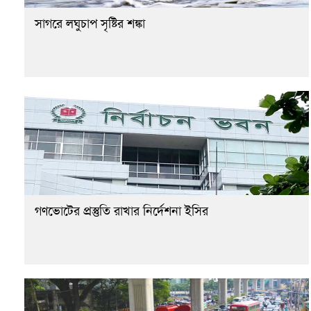
সাগরে লঘুচাপ সৃষ্টির শঙ্কা
গণভোটের প্রস্তুতি রাখার নির্দেশনা ইসির