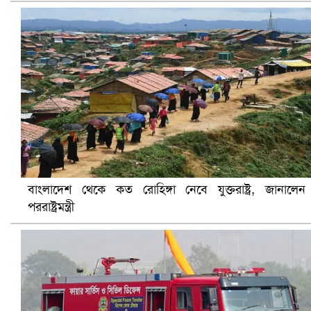
ভিউ বাড়াতে রাম দা হাতে ফেসবুকে ভিডিও পোস্ট শিক্ষকের
বাংলাদেশ থেকে কত রোহিঙ্গা নেবে যুক্তরাষ্ট্র, জানালেন
পররাষ্ট্রমন্ত্রী