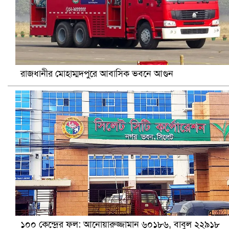
আ.লীগ ও জাপার ৯ নেতা কারাগারে
রাজধানীর মোহাম্মদপুরে আবাসিক ভবনে আগুন
ভারতে ভয়াবহ সড়ক দুর্ঘটনা, নিহত ১৫
১০০ কেন্দ্রের ফল: আনোয়ারুজ্জামান ৬০১৮৬, বাবুল ২২৯১৮