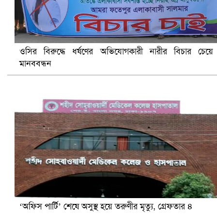
ওসির বিরুদ্ধে ধর্ষণের অভিযোগকারী নারীর বিচার চেয়ে
মানববন্ধন
সৌদিতে ব্যাপক ধরপাকড়, এক সপ্তাহেই ২১ হাজারের বেশি গ্রেপ্তা
‘অফিস পার্টি’ শেষে অসুস্থ হয়ে তরুণীর মৃত্যু, গ্রেফতার ৪
বৈষম্যবিরোধী ছাত্র আন্দোলনের সাধারণ সম্পাদকের পদত্যাগ