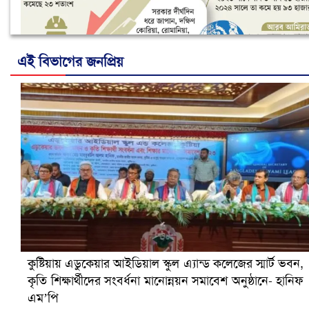
এই বিভাগের জনপ্রিয়
নানা সংকটে রিক্রুটিং এজেন্সি, হুমকির মুখে শ্রম রপ্তানি
কুষ্টিয়ায় এডুকেয়ার আইডিয়াল স্কুল এ্যান্ড কলেজের স্মার্ট ভবন,
কৃতি শিক্ষার্থীদের সংবর্ধনা মানোন্নয়ন সমাবেশ অনুষ্ঠানে- হানিফ
এম’পি