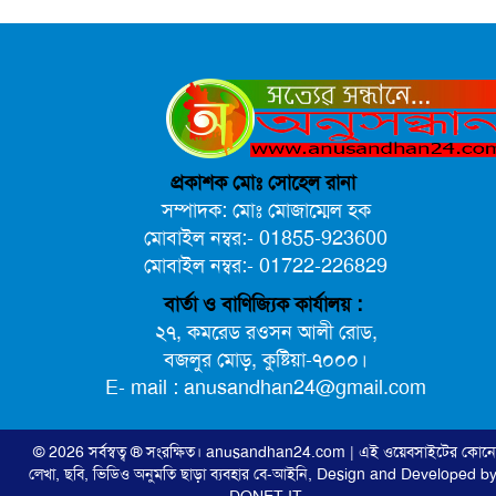
প্রকাশক মোঃ সোহেল রানা
সম্পাদক: মোঃ মোজাম্মেল হক
মোবাইল নম্বর:- 01855-923600
মোবাইল নম্বর:- 01722-226829
বার্তা ও বাণিজ্যিক কার্যালয় :
২৭, কমরেড রওসন আলী রোড,
বজলুর মোড়, কুষ্টিয়া-৭০০০।
E- mail : anusandhan24@gmail.com
© 2026 সর্বস্বত্ব ® সংরক্ষিত।
anusandhan24.com
| এই ওয়েবসাইটের কোন
লেখা, ছবি, ভিডিও অনুমতি ছাড়া ব্যবহার বে-আইনি,
Design and Developed by