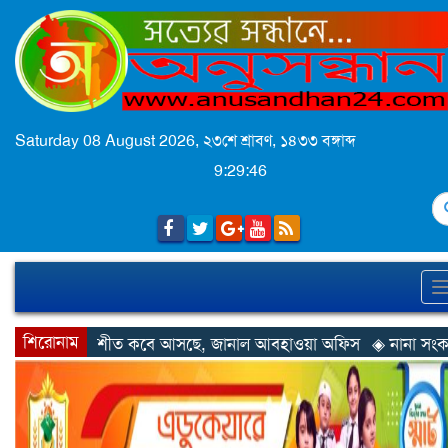
Saturday 08 August 2026,
২৩শে শ্রাবণ, ১৪৩৩ বঙ্গাব্দ
9:29:48
S
শিরোনাম
◈ শীত কবে আসছে, জানাল আবহাওয়া অফিস
◈ নানা সংকটে রিক্রুটিং এজ