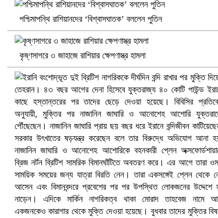
পশ্চিমাপন্থি রাশিয়ানদের ‘বিশ্বাসঘাতক’ বললেন পুতিন
কৃষ্ণসাগরে ৩ জাহাজে রাশিয়ার ক্ষেপণাস্ত্র হামলা
খুলনায় বিএনপি অফিসে গুলি-বোমা হামলা, নিহত ১
প্রোটিয়াদের হারিয়ে বিশ্বকাপের শিরোপা ঘরে তুলল ভারত