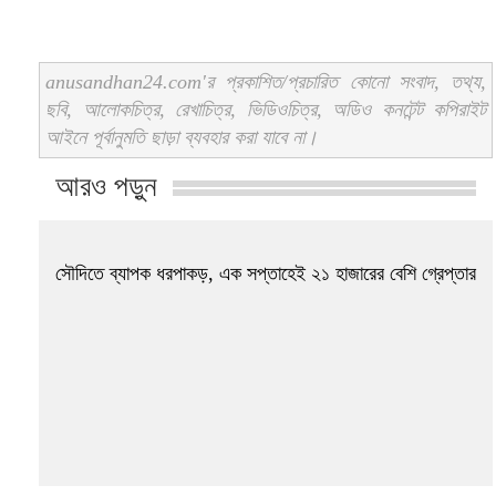
anusandhan24.com'র প্রকাশিত/প্রচারিত কোনো সংবাদ, তথ্য,
ছবি, আলোকচিত্র, রেখাচিত্র, ভিডিওচিত্র, অডিও কনটেন্ট কপিরাইট
আইনে পূর্বানুমতি ছাড়া ব্যবহার করা যাবে না।
আরও পড়ুন
সৌদিতে ব্যাপক ধরপাকড়, এক সপ্তাহেই ২১ হাজারের বেশি গ্রেপ্তার