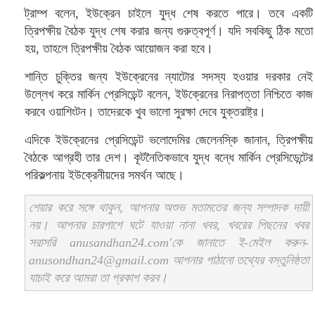
ট্রাম্প বলেন, ইউক্রেন চাইলে যুদ্ধ শেষ করতে পারে। তবে একটি
ত্রিপক্ষীয় বৈঠক যুদ্ধ শেষ করার জন্য গুরুত্বপূর্ণ। যদি সবকিছু ঠিক মতো
হয়, তাহলে ত্রিপক্ষীয় বৈঠক আয়োজন করা হবে।
শান্তি চুক্তির জন্য ইউক্রেনের ন্যাটোর সদস্য হওয়ার দরকার নেই
উল্লেখ করে মার্কিন প্রেসিডেন্ট বলেন, ইউক্রেনের নিরাপত্তা নিশ্চিতে কাজ
করবে ওয়াশিংটন। তাদেরকে খুব ভালো সুরক্ষা দেবে যুক্তরাষ্ট্র।
এদিকে ইউক্রেনের প্রেসিডেন্ট ভলোদেমির জেলেনস্কি জানান, ত্রিপক্ষীয়
বৈঠকে আগ্রহী তার দেশ। কূটনৈতিকভাবে যুদ্ধ বন্ধে মার্কিন প্রেসিডেন্টের
পরিকল্পনায় ইউক্রেনীয়দের সমর্থন আছে।
শেয়ার করে সঙ্গে থাকুন, আপনার অশুভ মতামতের জন্য সম্পাদক দায়ী
নয়। আপনার চারপাশে ঘটে যাওয়া নানা খবর, খবরের পিছনের খবর
সরাসরি anusandhan24.com'কে জানাতে ই-মেইল করুন-
anusondhan24@gmail.com আপনার পাঠানো তথ্যের বস্তুনিষ্ঠতা
যাচাই করে আমরা তা প্রকাশ করব।