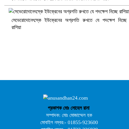
সেভেরোদোনেৎস্কে ইউক্রেনের অগ্রগতি রুখতে যে পদক্ষেপ নিচ্ছে
রাশিয়া
আ.লীগ ও জাপার ৯ নেতা কারাগারে
প্রকাশক মোঃ সোহেল রানা
সম্পাদক: মোঃ মোজাম্মেল হক
মোবাইল নম্বর:- 01855-923600