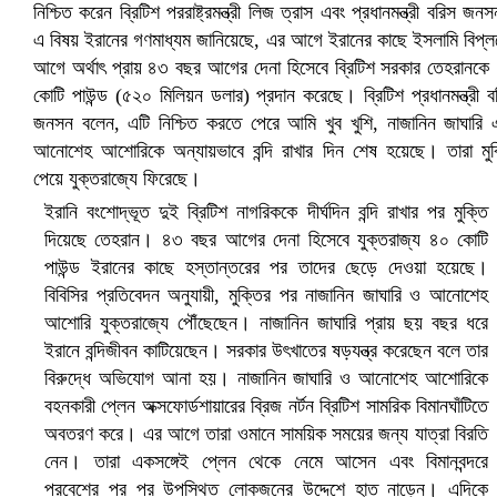
ইরানি বংশোদ্ভূত দুই ব্রিটিশ নাগরিককে দীর্ঘদিন বন্দি রাখার পর মুক্তি
দিয়েছে তেহরান। ৪৩ বছর আগের দেনা হিসেবে যুক্তরাজ্য ৪০ কোটি
পাউন্ড ইরানের কাছে হস্তান্তরের পর তাদের ছেড়ে দেওয়া হয়েছে।
সৌদিতে ব্যাপক ধরপাকড়, এক সপ্তাহেই ২১ হাজারের বেশি গ্রেপ্তার
বিবিসির প্রতিবেদন অনুযায়ী, মুক্তির পর নাজানিন জাঘারি ও আনোশেহ
আশোরি যুক্তরাজ্যে পৌঁছেছেন। নাজানিন জাঘারি প্রায় ছয় বছর ধরে
ইরানে বন্দিজীবন কাটিয়েছেন। সরকার উৎখাতের ষড়যন্ত্র করেছেন বলে তার
বিরুদ্ধে অভিযোগ আনা হয়। নাজানিন জাঘারি ও আনোশেহ আশোরিকে
বহনকারী প্লেন অক্সফোর্ডশায়ারের ব্রিজ নর্টন ব্রিটিশ সামরিক বিমানঘাঁটিতে
অবতরণ করে। এর আগে তারা ওমানে সাময়িক সময়ের জন্য যাত্রা বিরতি
নেন। তারা একসঙ্গেই প্লেন থেকে নেমে আসেন এবং বিমানবন্দরে
প্রবেশের পর পর উপস্থিত লোকজনের উদ্দেশে হাত নাড়েন। এদিকে