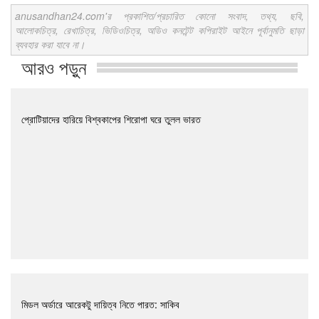
anusandhan24.com'র প্রকাশিত/প্রচারিত কোনো সংবাদ, তথ্য, ছবি,
আলোকচিত্র, রেখাচিত্র, ভিডিওচিত্র, অডিও কনটেন্ট কপিরাইট আইনে পূর্বানুমতি ছাড়া
ব্যবহার করা যাবে না।
আরও পড়ুন
প্রোটিয়াদের হারিয়ে বিশ্বকাপের শিরোপা ঘরে তুলল ভারত
মিডল অর্ডারে আরেকটু দায়িত্ব নিতে পারত: সাকিব