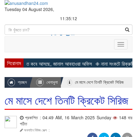
Tuesday 04 August 2026,
11:35:13
Search
Toggle
navigati
শিরোনাম
◈ শীত কবে আসছে, জানাল আবহাওয়া অফিস
◈ নানা সংকটে রিক্রুটিং এজেন্সি, 
প্রচ্ছদ
খেলাধুলা
মে মাসে দেশে তিনটি ক্রিকেট সিরিজ
মে মাসে দেশে তিনটি ক্রিকেট সিরিজ
প্রকাশিত : 04:49 AM, 16 March 2025 Sunday
148 বার
পঠিত
অনলাইন নিউজ ডেক্স
: