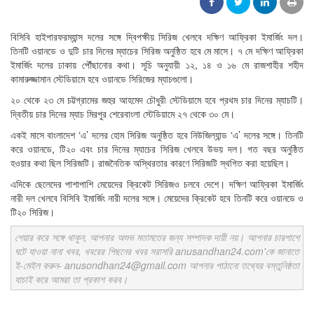
বিসিবি হাইপারফরম্যান্স দলের সঙ্গে দ্বিপক্ষীয় সিরিজ খেলবে দক্ষিণ আফ্রিকা ইমার্জিং দল।
তিনটি ওয়ানডে ও দুটি চার দিনের ম্যাচের সিরিজ অনুষ্ঠিত হবে মে মাসে। ৭ মে দক্ষিণ আফ্রিকা
ইমার্জিং দলের ঢাকায় পৌঁছানোর কথা। সূচি অনুযায়ী ১২, ১৪ ও ১৬ মে রাজশাহীর শহীদ
কামারুজ্জামান স্টেডিয়ামে হবে ওয়ানডে সিরিজের ম্যাচগুলো।
২০ থেকে ২৩ মে চট্টগ্রামের জহুর আহমেদ চৌধুরী স্টেডিয়ামে হবে প্রথম চার দিনের ম্যাচটি।
দ্বিতীয় চার দিনের ম্যাচ মিরপুর শেরেবাংলা স্টেডিয়ামে ২৭ থেকে ৩০ মে।
একই মাসে বাংলাদেশ ‘এ’ দলের হোম সিরিজ অনুষ্ঠিত হবে নিউজিল্যান্ড ‘এ’ দলের সঙ্গে। তিনটি
করে ওয়ানডে, টি২০ এবং চার দিনের ম্যাচের সিরিজ খেলবে উভয় দল। গত বছর অনুষ্ঠিত
হওয়ার কথা ছিল সিরিজটি। রাজনৈতিক অস্থিরতার কারণে সিরিজটি স্থগিত করা হয়েছিল।
এদিকে ছেলেদের পাশাপাশি মেয়েদের ক্রিকেট সিরিজও চলবে দেশে। দক্ষিণ আফ্রিকা ইমার্জিং
নারী দল খেলবে বিসিবি ইমার্জিং নারী দলের সঙ্গে। মেয়েদের ক্রিকেট হবে তিনটি করে ওয়ানডে ও
টি২০ সিরিজ।
শেয়ার করে সঙ্গে থাকুন, আপনার অশুভ মতামতের জন্য সম্পাদক দায়ী নয়। আপনার চারপাশে
ঘটে যাওয়া নানা খবর, খবরের পিছনের খবর সরাসরি anusandhan24.com'কে জানাতে
ই-মেইল করুন- anusondhan24@gmail.com আপনার পাঠানো তথ্যের বস্তুনিষ্ঠতা
যাচাই করে আমরা তা প্রকাশ করব।