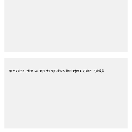
ম্যাগুয়্যারের গোলে ১৬ বছর পর অ্যানফিল্ডে লিভারপুলকে হারালো ম্যানইউ