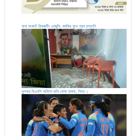
নানা সংকটে রিক্রুটিং এজেন্সি, হুমকির মুখে শ্রম রপ্তানি
খুলনায় বিএনপি অফিসে গুলি-বোমা হামলা, নিহত ১