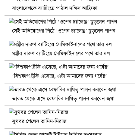
বাংলাদেশকে ব্যাটিংয়ে পাঠাল দক্ষিণ আফ্রিকা
নানা সংকটে রিক্রুটিং এজেন্সি, হুমকির মুখে শ্রম রপ্তানি
সেই অভিযোগের পিঠে ‘ওপেন চ্যালেঞ্জ’ ছুড়লেন পাপন
মন্ত্রীর দারুণ ব্যাটিংয়ে সেমিফাইনালের পথে তার দল
‘বিশ্বকাপ ট্রফি এসেছে, এটা আমাদের জন্য গর্বের’
ভারত থেকে এসে রেফারির দায়িত্ব পালন করবেন জয়া
খুলনায় বিএনপি অফিসে গুলি-বোমা হামলা, নিহত ১
সুখবর পেলেন তামিম-মিরাজ