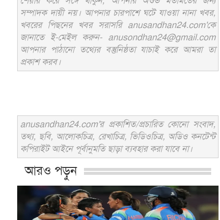
শেয়ার করে সঙ্গে থাকুন, আপনার অশুভ মতামতের জন্য
সম্পাদক দায়ী নয়। আপনার চারপাশে ঘটে যাওয়া নানা খবর,
খবরের পিছনের খবর সরাসরি anusandhan24.com'কে
জানাতে ই-মেইল করুন- anusondhan24@gmail.com
আপনার পাঠানো তথ্যের বস্তুনিষ্ঠতা যাচাই করে আমরা তা
প্রকাশ করব।
anusandhan24.com'র প্রকাশিত/প্রচারিত কোনো সংবাদ,
তথ্য, ছবি, আলোকচিত্র, রেখাচিত্র, ভিডিওচিত্র, অডিও কনটেন্ট
কপিরাইট আইনে পূর্বানুমতি ছাড়া ব্যবহার করা যাবে না।
আরও পড়ুন