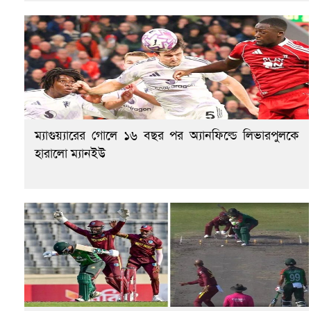
ম্যাগুয়্যারের গোলে ১৬ বছর পর অ্যানফিল্ডে লিভারপুলকে
হারালো ম্যানইউ