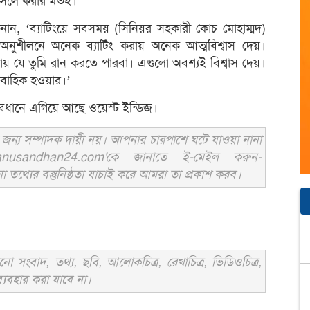
আসলে করার মতই।’
ম জানান, ‘ব্যাটিংয়ে সবসময় (সিনিয়র সহকারী কোচ মোহাম্মদ)
ি অনুশীলনে অনেক ব্যাটিং করায় অনেক আত্মবিশ্বাস দেয়।
পাঠায় যে তুমি রান করতে পারবা। এগুলো অবশ্যই বিশ্বাস দেয়।
াবাহিক হওয়ার।’
্যবধানে এগিয়ে আছে ওয়েস্ট ইন্ডিজ।
ন্য সম্পাদক দায়ী নয়। আপনার চারপাশে ঘটে যাওয়া নানা
usandhan24.com'কে জানাতে ই-মেইল করুন-
ের বস্তুনিষ্ঠতা যাচাই করে আমরা তা প্রকাশ করব।
সংবাদ, তথ্য, ছবি, আলোকচিত্র, রেখাচিত্র, ভিডিওচিত্র,
্যবহার করা যাবে না।