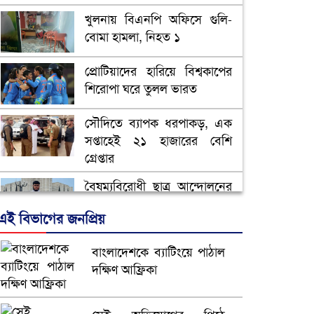
খুলনায় বিএনপি অফিসে গুলি-
বোমা হামলা, নিহত ১
প্রোটিয়াদের হারিয়ে বিশ্বকাপের
শিরোপা ঘরে তুলল ভারত
সৌদিতে ব্যাপক ধরপাকড়, এক
সপ্তাহেই ২১ হাজারের বেশি
গ্রেপ্তার
বৈষম্যবিরোধী ছাত্র আন্দোলনের
সাধারণ সম্পাদকের পদত্যাগ
এই বিভাগের জনপ্রিয়
ভিউ বাড়াতে রাম দা হাতে
বাংলাদেশকে ব্যাটিংয়ে পাঠাল
ফেসবুকে ভিডিও পোস্ট শিক্ষকের
দক্ষিণ আফ্রিকা
আ.লীগ ও জাপার ৯ নেতা
কারাগারে