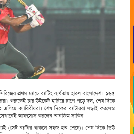
সিরিজের প্রথম ম্যাচে ব্যাটিং ব্যর্থতায় হারল বাংলাদেশ। ১৬৫
গাররা। শুরুতেই চার উইকেট হারিয়ে চাপে পড়ে দল, শেষ দিকে
গিয়ে ক্যারিবীয়রা। শেষ দিকের ব্যাটাররা লড়াই করলেও
 শেষে সেখানেই আফসোস করলেন তানজিম সাকিব।
্যই (সেট ব্যাটার থাকলে সহজ হত শেষে)। শেষ দিকে ডিউ