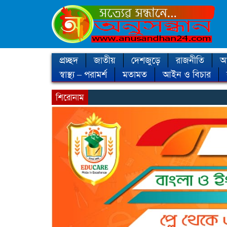
প্রচ্ছদ
জাতীয়
দেশজুড়ে
রাজনীতি
আন
স্বাস্থ্য – পরামর্শ
মতামত
আইন ও বিচার
শিরোনাম