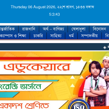
Thursday 06 August 2026,
২২শে শ্রাবণ, ১৪৩৩ বঙ্গাব্দ
5:3:45
্তর্জাতিক
রাজধানি
অর্থ – বাণিজ্য
খেলাধুলা
বিনোদন
ক্যাম্পাস ও শিক্ষা
চাকরি
সাহিত্য
ধর্ম
সম্পাদকীয়
ব
◈ শীত কবে আসছে, জান