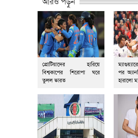
আরও পড়ুন
প্রোটিয়াদের হারিয়ে
ম্যাগুয়্
বিশ্বকাপের শিরোপা ঘরে
পর অ্যান
তুলল ভারত
হারালো ম