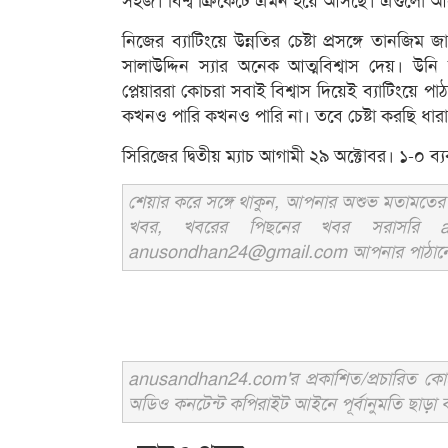
সহজ। বিশ্ব ক্রিকেটে এমন হয়ে আসছে। এগুলো 
নিজের ব্যাটিংয়ে উন্নতির চেষ্টা প্রসঙ্গে তানজি
সালাউদ্দিন স্যার অনেক আত্মবিশ্বাস দেয়। উন
প্লেয়াররা কোচরা সবাই বিশ্বাস দিয়েই ব্যাটিংয়ে 
কখনও পারি কখনও পারি না। তবে চেষ্টা করছি ধার
সিরিজের দ্বিতীয় ম্যাচ আগামী ২৯ অক্টোবর। ১-০ ব
শেয়ার করে সঙ্গে থাকুন, আপনার অশুভ মতামতের জ
খবর, খবরের পিছনের খবর সরাসরি an
anusondhan24@gmail.com আপনার পাঠানো তথ্য
anusandhan24.com'র প্রকাশিত/প্রচারিত কোনো 
অডিও কনটেন্ট কপিরাইট আইনে পূর্বানুমতি ছাড়া ব