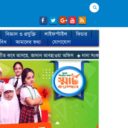
Search
বিজ্ঞান ও প্রযুক্তি
লাইফস্টাইল
ফিচার
িবিধ
আমাদের তথ্য
যোগাযোগ
াল আবহাওয়া অফিস
◈ নানা সংকটে রিক্রুটিং এজেন্সি, হুমকির মুখে শ্রম রপ