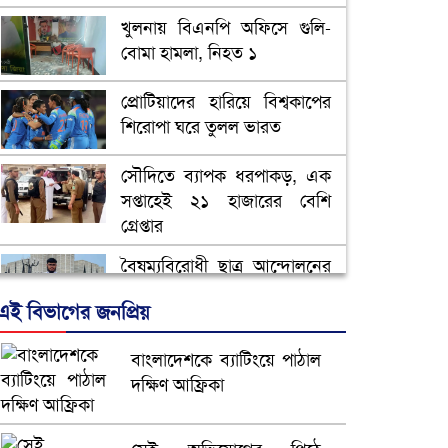
খুলনায় বিএনপি অফিসে গুলি-
বোমা হামলা, নিহত ১
প্রোটিয়াদের হারিয়ে বিশ্বকাপের
শিরোপা ঘরে তুলল ভারত
সৌদিতে ব্যাপক ধরপাকড়, এক
সপ্তাহেই ২১ হাজারের বেশি
গ্রেপ্তার
বৈষম্যবিরোধী ছাত্র আন্দোলনের
সাধারণ সম্পাদকের পদত্যাগ
এই বিভাগের জনপ্রিয়
ভিউ বাড়াতে রাম দা হাতে
বাংলাদেশকে ব্যাটিংয়ে পাঠাল
ফেসবুকে ভিডিও পোস্ট শিক্ষকের
দক্ষিণ আফ্রিকা
আ.লীগ ও জাপার ৯ নেতা
কারাগারে