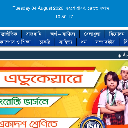
Tuesday 04 August 2026,
২২শে শ্রাবণ, ১৪৩৩ বঙ্গাব্দ
10:50:19
্তর্জাতিক
রাজধানি
অর্থ – বাণিজ্য
খেলাধুলা
বিনোদন
ক্যাম্পাস ও শিক্ষা
চাকরি
সাহিত্য
ধর্ম
সম্পাদকীয়
ব
◈ শীত কবে আসছে, জানা