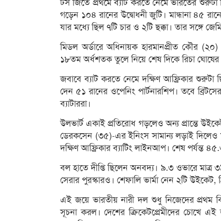
টস জিতে প্রথমে ব্যাট করতে নেমে ভারতের শুরুটা ছি
গড়েন ১০৪ রানের উদ্বোধনী জুটি। মান্ধানা ৪৫ 
যার মধ্যে ছিল ৭টি চার ও ২টি ছক্কা। তার সঙ্গে জ
মিডল অর্ডারে অধিনায়ক হারমানপ্রীত কৌর (২০) ও
১৮তম অর্ধশতক তুলে নিয়ে শেষ দিকে রিচা ঘোষের (
জবাবে ব্যাট করতে নেমে দক্ষিণ আফ্রিকার শুরুটা 
দেন ৫১ রানের ওপেনিং পার্টনারশিপ। তবে ব্রিটসে
ব্যাটাররা।
উলভার্ট একাই প্রতিরোধ গড়লেও অন্য প্রান্তে উই
ডেরকসেন (৩৫)-এর ইনিংস সামান্য লড়াই দিলেও ম্যাচ
দক্ষিণ আফ্রিকার ব্যাটিং লাইনআপ। শেষ পর্যন্ত ৪
বল হাতে দীপ্তি ছিলেন অনবদ্য। ৯.৩ ওভারে মাত্র
সেরার পুরস্কারও। শেফালি ভার্মা নেন ২টি উইকেট, শ্
এই জয়ে ভারতীয় নারী দল শুধু নিজেদের প্রথম বি
সূচনা করল। দেশের ক্রিকেটপ্রেমীদের চোখে এই জয় 