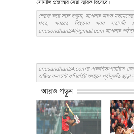
সোনালি প্রজন্মের সেরা স্মারক হিসেবে।
শেয়ার করে সঙ্গে থাকুন, আপনার অশুভ মতামতের জ
খবর, খবরের পিছনের খবর সরাসরি an
anusondhan24@gmail.com আপনার পাঠানো তথ্য
anusandhan24.com'র প্রকাশিত/প্রচারিত কোনো 
অডিও কনটেন্ট কপিরাইট আইনে পূর্বানুমতি ছাড়া ব
আরও পড়ুন