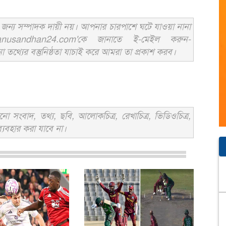
ন্য সম্পাদক দায়ী নয়। আপনার চারপাশে ঘটে যাওয়া নানা
usandhan24.com'কে জানাতে ই-মেইল করুন-
ের বস্তুনিষ্ঠতা যাচাই করে আমরা তা প্রকাশ করব।
সংবাদ, তথ্য, ছবি, আলোকচিত্র, রেখাচিত্র, ভিডিওচিত্র,
্যবহার করা যাবে না।