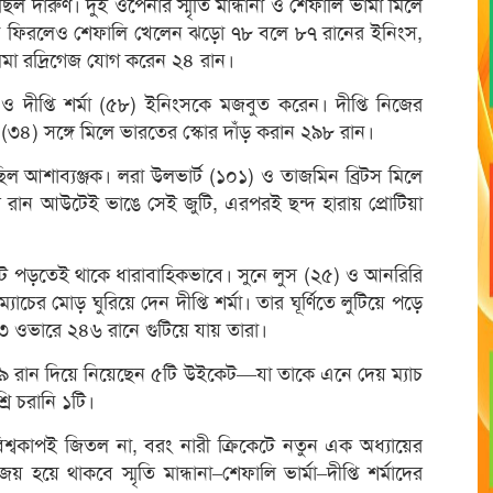
ল দারুণ। দুই ওপেনার স্মৃতি মান্ধানা ও শেফালি ভার্মা মিলে
রানে ফিরলেও শেফালি খেলেন ঝড়ো ৭৮ বলে ৮৭ রানের ইনিংস,
েমিমা রদ্রিগেজ যোগ করেন ২৪ রান।
 দীপ্তি শর্মা (৫৮) ইনিংসকে মজবুত করেন। দীপ্তি নিজের
৩৪) সঙ্গে মিলে ভারতের স্কোর দাঁড় করান ২৯৮ রান।
ছিল আশাব্যঞ্জক। লরা উলভার্ট (১০১) ও তাজমিন ব্রিটস মিলে
র রান আউটেই ভাঙে সেই জুটি, এরপরই ছন্দ হারায় প্রোটিয়া
কেট পড়তেই থাকে ধারাবাহিকভাবে। সুনে লুস (২৫) ও আনরিরি
ের মোড় ঘুরিয়ে দেন দীপ্তি শর্মা। তার ঘূর্ণিতে লুটিয়ে পড়ে
৫.৩ ওভারে ২৪৬ রানে গুটিয়ে যায় তারা।
 ৩৯ রান দিয়ে নিয়েছেন ৫টি উইকেট—যা তাকে এনে দেয় ম্যাচ
রি চরানি ১টি।
শ্বকাপই জিতল না, বরং নারী ক্রিকেটে নতুন এক অধ্যায়ের
হয়ে থাকবে স্মৃতি মান্ধানা–শেফালি ভার্মা–দীপ্তি শর্মাদের