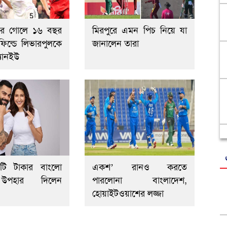
যারের গোলে ১৬ বছর
মিরপুরে এমন পিচ নিয়ে যা
ফিল্ডে লিভারপুলকে
জানালেন তারা
্যানইউ
টি টাকার বাংলো
একশ’ রানও করতে
উপহার দিলেন
পারলোনা বাংলাদেশ,
হোয়াইটওয়াশের লজ্জা