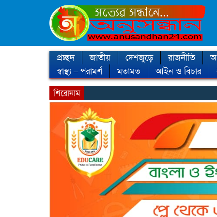
প্রচ্ছদ
জাতীয়
দেশজুড়ে
রাজনীতি
আন
স্বাস্থ্য – পরামর্শ
মতামত
আইন ও বিচার
শিরোনাম