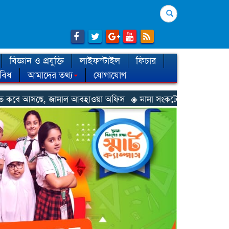
Search
বিজ্ঞান ও প্রযুক্তি
লাইফস্টাইল
ফিচার
িবিধ
আমাদের তথ্য
যোগাযোগ
ল আবহাওয়া অফিস
◈ নানা সংকটে রিক্রুটিং এজেন্সি, হুমকির মুখে শ্রম রপ্ত