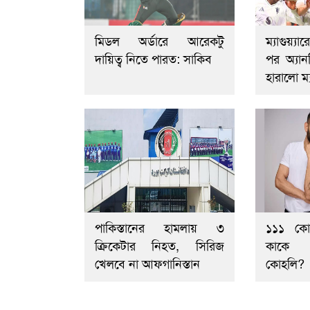
মিডল অর্ডারে আরেকটু
ম্যাগুয়্
দায়িত্ব নিতে পারত: সাকিব
পর অ্যান
হারালো ম
পাকিস্তানের হামলায় ৩
১১১ কো
ক্রিকেটার নিহত, সিরিজ
কাকে 
খেলবে না আফগানিস্তান
কোহলি?