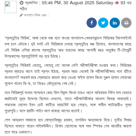
প্রকাশিত : 05:46 PM, 30 August 2025 Saturday
93 বার
পঠিত
অনলাইন নিউজ ডেক্স
:
‘প্রস্তুতির সিরিজ’, আজ থেকে শুরু হতে যাওয়া বাংলাদেশ-নেদারল্যান্ডস সিরিজের ট্যাগলাইনই
বলা চলে এটাকে। দুই দলই এই সিরিজকে দেখছে প্রস্তুতির মঞ্চ হিসেবে, বাংলাদেশের কাছে
এই সিরিজ এশিয়া কাপের প্রস্তুতির আর ডাচদের কাছে আগামী বছর অনুষ্ঠেয় টি-টোয়েন্টি
বিশ্বকাপের প্রস্তুতিটাই বড় হয়ে উঠছে।
প্রস্তুতির সিরিজই যেহেতু, সেহেতু তো অনেক বেশি পরীক্ষানিরীক্ষা হওয়ার কথা। সিরিজের
প্রথম ম্যাচের আগে তাই প্রশ্ন উঠছে, প্রথম ম্যাচ থেকেই কি পরীক্ষানিরীক্ষার পথে হাঁটবে
বাংলাদেশ? পারফর্ম করে স্কোয়াডে জায়গা করে নেওয়া সাইফ হাসান কিংবা নুরুল হাসান সোহানরা
সুযোগ পাবেন কি না, তা নিয়েও কৌতূহলের শেষ নেই।
তবে সিরিজপূর্ব সংবাদ সম্মেলনে কোচ ফিল সিমন্স কিংবা তারও আগে অধিনায়ক লিটন দাস যেভাবে
জয়টাকেই মূখ্য উদ্দেশ্য হিসেবে দেখলেন, তাতে পরীক্ষানিরীক্ষার আভাস মিলছে সামান্যই।
পারভেজ হোসেন ইমন চোট কাটিয়ে ম্যাচফিট হয়ে গেছেন, সঙ্গে শামীম পাটোয়ারীও সুস্থ
পুরোপুরি। ফলে ব্যাটিং লাইন আপ থাকছে আগের মতোই।
পেস আক্রমণ সাজানো হবে মোস্তাফিজুর রহমান, তাসকিন আহমেদকে দিয়ে। তৃতীয় সিমার
হিসেবে থাকতে পারেন সাইফউদ্দীন। রিশাদ হোসেনের সঙ্গে অফ স্পিনার শেখ মাহেদীর জায়গা
হতে পারে একাদশে।