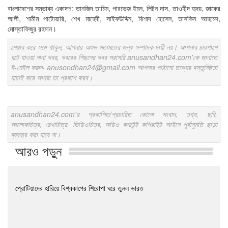
বাংলাদেশের সম্ভাব্য একাদশ: তানজিদ তামিম, পারভেজ ইমন, লিটন দাস, তাওহীদ হৃদয়, জাকের
আলী, শামীম পাটোয়ারি, শেখ মাহেদী, সাইফউদ্দিন, রিশাদ হোসেন, তাসকিন আহমেদ,
মোস্তাফিজুর রহমান।
শেয়ার করে সঙ্গে থাকুন, আপনার অশুভ মতামতের জন্য সম্পাদক দায়ী নয়। আপনার চারপাশে
ঘটে যাওয়া নানা খবর, খবরের পিছনের খবর সরাসরি anusandhan24.com'কে জানাতে
ই-মেইল করুন- anusondhan24@gmail.com আপনার পাঠানো তথ্যের বস্তুনিষ্ঠতা
যাচাই করে আমরা তা প্রকাশ করব।
anusandhan24.com'র প্রকাশিত/প্রচারিত কোনো সংবাদ, তথ্য, ছবি,
আলোকচিত্র, রেখাচিত্র, ভিডিওচিত্র, অডিও কনটেন্ট কপিরাইট আইনে পূর্বানুমতি ছাড়া
ব্যবহার করা যাবে না।
আরও পড়ুন
প্রোটিয়াদের হারিয়ে বিশ্বকাপের শিরোপা ঘরে তুলল ভারত