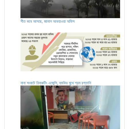
শীত কবে আসছে, জানাল আবহাওয়া অফিস
নানা সংকটে রিক্রুটিং এজেন্সি, হুমকির মুখে শ্রম রপ্তানি