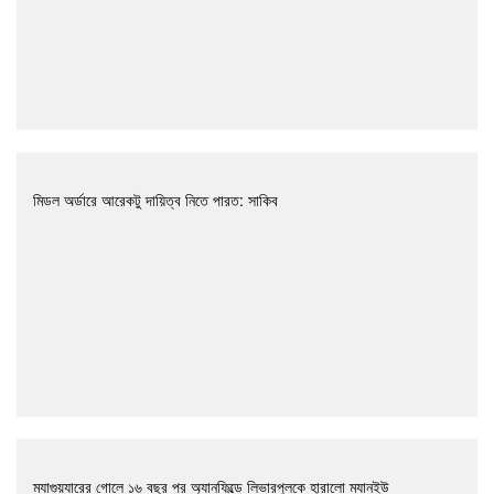
মিডল অর্ডারে আরেকটু দায়িত্ব নিতে পারত: সাকিব
ম্যাগুয়্যারের গোলে ১৬ বছর পর অ্যানফিল্ডে লিভারপুলকে হারালো ম্যানইউ