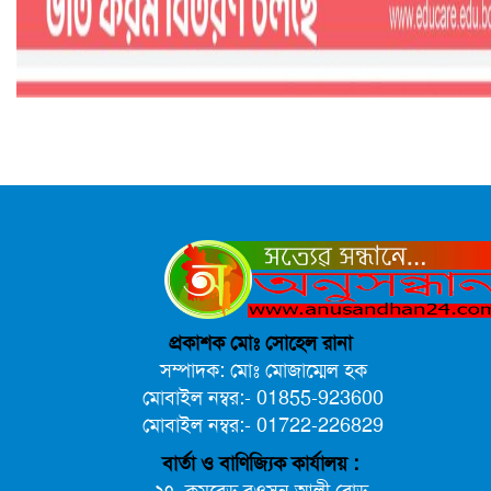
প্রকাশক মোঃ সোহেল রানা
সম্পাদক: মোঃ মোজাম্মেল হক
মোবাইল নম্বর:- 01855-923600
মোবাইল নম্বর:- 01722-226829
বার্তা ও বাণিজ্যিক কার্যালয় :
২৭, কমরেড রওসন আলী রোড,