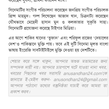
করেছেন বুবলী, প্রার্থনা ফারদিন দীঘি।
সিনেমাটির সংগীত পরিচালনা করেছেন জনপ্রিয় সংগীত পরিচালক
প্রিন্স মাহমুদ। গল্প লিখেছেন আজাদ খান, চিত্রনাট্য করেছেন
যৌথভাবে মেহেদী হাসান মুন ও কলকাতার সুকৃতি সাহা।
সিনেমাটি প্রযোজনা করেছে টাইগার মিডিয়া।
এর আগে শাকিব খানের ‘তুফান’ এবং শরিফুল রাজের ‘দেয়ালের
দেশ’ও পাকিস্তানে মুক্তি পায়। তবে এই দুটি সিনেমা মূলত বাংলা
ভাষায় ইংরেজি সাবটাইটাইলে মুক্তি দেওয়া হয় দেশটিতে।
শেয়ার করে সঙ্গে থাকুন, আপনার অশুভ মতামতের জন্য
সম্পাদক দায়ী নয়। আপনার চারপাশে ঘটে যাওয়া নানা খবর,
খবরের পিছনের খবর সরাসরি anusandhan24.com'কে
জানাতে ই-মেইল করুন- anusondhan24@gmail.com
আপনার পাঠানো তথ্যের বস্তুনিষ্ঠতা যাচাই করে আমরা তা
প্রকাশ করব।