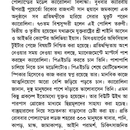
পোল্যান্ডের মডেল ক্যারোলিনা বিলাস্কা। বুধবার ক্যারিবীয়
দ্বীপরাষ্ট্র পুয়ের্তো রিকোর রাজধানী সান হুয়ানে জমকালো এক
অনুষ্ঠানে সব প্রতিদ্বন্দ্বীকে হারিয়ে সেরার মুকুট পরেন
ক্যারোলিনা। ৭০তম বিশ্বসুন্দরী হলেন এই পোলিশ তরুণী।
দ্বিতীয় ও তৃতীয় হয়েছেন যথাক্রমে যুক্তরাষ্ট্রের শ্রী শাইনি আসেন
ও আইভরি কোস্টের অলিভিয়া ইয়াস। মিসওয়ার্ল্ডের অফিসিয়াল
টুইটার পেজে বিষয়টি নিশ্চিত করা হয়েছে। প্রতিদ্বন্দ্বিতায় অংশ
নেওয়ার সময় দেওয়া তথ্য বলছে, ম্যানেজমেন্টে মাস্টার্স পাশ
করছেন ক্যারোলিনা। পিএইচডি করতে চান তিনি। পাশাপাশি
চালিয়ে নিতে চান মডেলিংটাও। পিএইচডি শেষে মোটিভেশনাল
স্পিকার হিসেবেও কাজ করার স্বপ্ন রয়েছে তার। মানবিক কাজে
সৌদিতে ব্যাপক ধরপাকড়, এক সপ্তাহেই ২১ হাজারের বেশি গ্রেপ্তা
আত্মনিয়োগে আরো বেশি জড়িয়ে পড়তে চান। ক্যারোলিনা
জানান, দুস্থ মানুষদের পাশে দাঁড়াতে ভালোবাসেন তিনি। এমন
কিছু প্রকল্পে ইতোমধ্যে যুক্তও হয়েছেন। তার বিউটি উইথ আ
পারপাস প্রোজের মাধ্যমে ছিন্নমূলদের সাহায্য করা হচেছ।
বাস্তুহারাদের নিয়ে সচেতনতা বাড়ানোর চেষ্টা করা হয়। প্রতি
রোববার পোল্যান্ডের লডজ শহরের ৩০০ মানুষকে খাবার, পানি,
কাপড়, মাস্ক, জামাকাপড়, আইনি পরামর্শ, চিকিৎসাজনিত