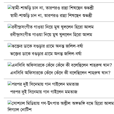
স্বামী-শাশুড়ি চান না, তারপরও রান্না শিখছেন শুভশ্রী
রবীন্দ্রসংগীত গাওয়া নিয়ে মুখ খুললেন হিরো আলম
ভক্তের ডাকে বগুড়ার গ্রামে অনন্ত জলিল-বর্ষা
আ.লীগ ও জাপার ৯ নেতা কারাগারে
এনসিবি অফিসারকে কেঁদে কেঁদে কী বলেছিলেন শাহরুখ খান?
পরপর দুই সিনেমায় গান গাইলেন মমতাজ