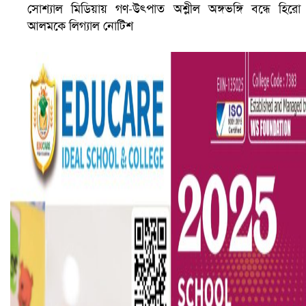
সোশ্যাল মিডিয়ায় গণ-উৎপাত অশ্লীল অঙ্গভঙ্গি বন্ধে হিরো
আলমকে লিগ্যাল নোটিশ
ভারতে ভয়াবহ সড়ক দুর্ঘটনা, নিহত ১৫
হলিউডে নতুন প্রেমের গুঞ্জন