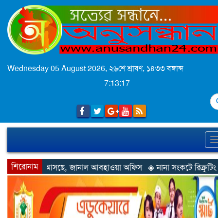
Wednesday 05 August 2026,
২৬শে শ্রাবণ, ১৪৩৩ বঙ্গাব্দ
7:13:19
S
শিরোনাম
নাল আবহাওয়া অফিস
◈ নানা সংকটে রিক্রুটিং এজেন্সি, হুমকির মুখে শ্রম র