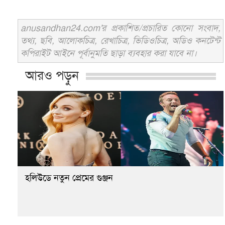
anusandhan24.com'র প্রকাশিত/প্রচারিত কোনো সংবাদ,
তথ্য, ছবি, আলোকচিত্র, রেখাচিত্র, ভিডিওচিত্র, অডিও কনটেন্ট
কপিরাইট আইনে পূর্বানুমতি ছাড়া ব্যবহার করা যাবে না।
আরও পড়ুন
হলিউডে নতুন প্রেমের গুঞ্জন