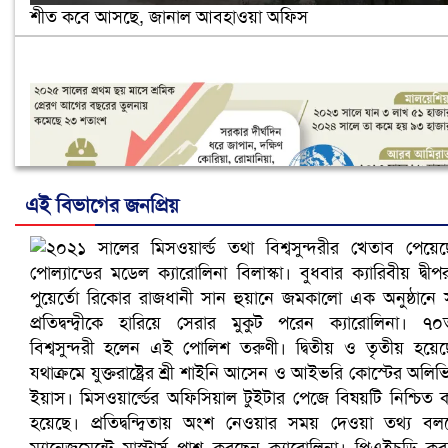
শীত কবে আসছে, জানাল আবহাওয়া অফিস
এই বিভাগের জনপ্রিয়
নানা সংকটে রিক্রুটিং এজেন্সি, হুমকির মুখে শ্রম রপ্তানি