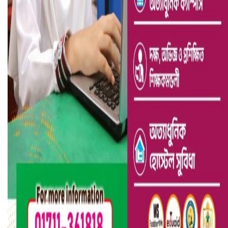
আ.লীগ ও জাপার ৯ নেতা কারাগারে
ভারতে ভয়াবহ সড়ক দুর্ঘটনা, নিহত ১৫