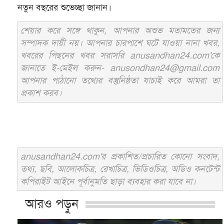
নতুন বছরের শুভেচ্ছা জানান।
শেয়ার করে সঙ্গে থাকুন, আপনার অশুভ মতামতের জন্য
সম্পাদক দায়ী নয়। আপনার চারপাশে ঘটে যাওয়া নানা খবর,
খবরের পিছনের খবর সরাসরি anusandhan24.com'কে
জানাতে ই-মেইল করুন- anusondhan24@gmail.com
আপনার পাঠানো তথ্যের বস্তুনিষ্ঠতা যাচাই করে আমরা তা
প্রকাশ করব।
anusandhan24.com'র প্রকাশিত/প্রচারিত কোনো সংবাদ,
তথ্য, ছবি, আলোকচিত্র, রেখাচিত্র, ভিডিওচিত্র, অডিও কনটেন্ট
কপিরাইট আইনে পূর্বানুমতি ছাড়া ব্যবহার করা যাবে না।
আরও পড়ুন