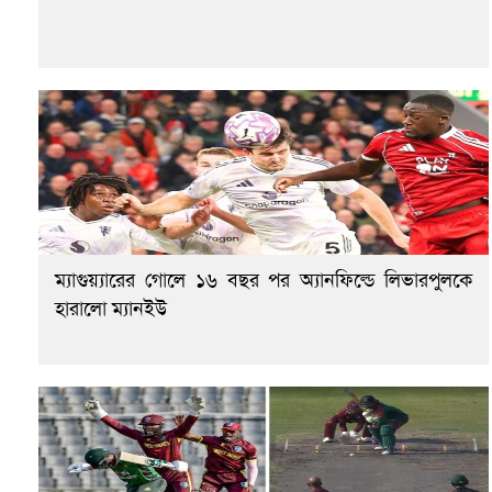
ম্যাগুয়্যারের গোলে ১৬ বছর পর অ্যানফিল্ডে লিভারপুলকে
হারালো ম্যানইউ