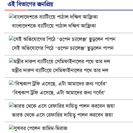
এই বিভাগের জনপ্রিয়
বাংলাদেশকে ব্যাটিংয়ে পাঠাল দক্ষিণ আফ্রিকা
নানা সংকটে রিক্রুটিং এজেন্সি, হুমকির মুখে শ্রম রপ্তানি
সেই অভিযোগের পিঠে ‘ওপেন চ্যালেঞ্জ’ ছুড়লেন পাপন
মন্ত্রীর দারুণ ব্যাটিংয়ে সেমিফাইনালের পথে তার দল
‘বিশ্বকাপ ট্রফি এসেছে, এটা আমাদের জন্য গর্বের’
ভারত থেকে এসে রেফারির দায়িত্ব পালন করবেন জয়া
খুলনায় বিএনপি অফিসে গুলি-বোমা হামলা, নিহত ১