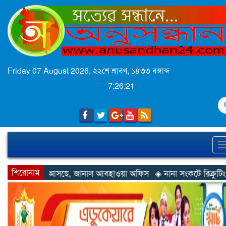
Friday 07 August 2026,
২২শে শ্রাবণ, ১৪৩৩ বঙ্গাব্দ
7:26:23
S
শিরোনাম
ানাল আবহাওয়া অফিস
◈ নানা সংকটে রিক্রুটিং এজেন্সি, হুমকির মুখে শ্রম