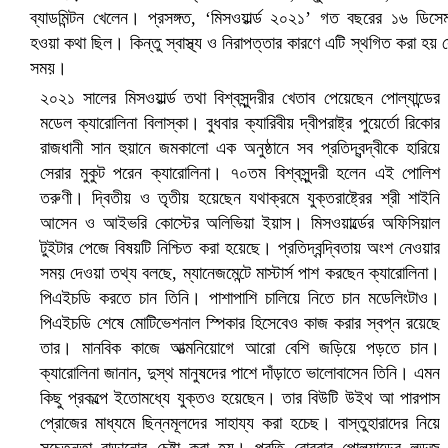
২০২১ সালের মিসওয়ার্ল্ড তথা বিশ্বসুন্দরীর খেতাব পেয়েছেন পোল্যান্ডের
মডেল ক্যারোলিনা বিলাস্কা। বুধবার ক্যারিবীয় দ্বীপরাষ্ট্র পুয়ের্তো রিকোর
রাজধানী সান হুয়ানে জমকালো এক অনুষ্ঠানে সব প্রতিদ্বন্দ্বীকে হারিয়ে
প্রোটিয়াদের হারিয়ে বিশ্বকাপের শিরোপা ঘরে তুলল ভারত
সেরার মুকুট পরেন ক্যারোলিনা। ৭০তম বিশ্বসুন্দরী হলেন এই পোলিশ
তরুণী। দ্বিতীয় ও তৃতীয় হয়েছেন যথাক্রমে যুক্তরাষ্ট্রের শ্রী শাইনি
আসেন ও আইভরি কোস্টের অলিভিয়া ইয়াস। মিসওয়ার্ল্ডের অফিসিয়াল
টুইটার পেজে বিষয়টি নিশ্চিত করা হয়েছে। প্রতিদ্বন্দ্বিতায় অংশ নেওয়ার
সময় দেওয়া তথ্য বলছে, ম্যানেজমেন্টে মাস্টার্স পাশ করছেন ক্যারোলিনা।
পিএইচডি করতে চান তিনি। পাশাপাশি চালিয়ে নিতে চান মডেলিংটাও।
পিএইচডি শেষে মোটিভেশনাল স্পিকার হিসেবেও কাজ করার স্বপ্ন রয়েছে
তার। মানবিক কাজে আত্মনিয়োগে আরো বেশি জড়িয়ে পড়তে চান।
ক্যারোলিনা জানান, দুস্থ মানুষদের পাশে দাঁড়াতে ভালোবাসেন তিনি। এমন
কিছু প্রকল্পে ইতোমধ্যে যুক্তও হয়েছেন। তার বিউটি উইথ আ পারপাস
প্রোজের মাধ্যমে ছিন্নমূলদের সাহায্য করা হচেছ। বাস্তুহারাদের নিয়ে