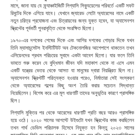
মাসে, জানা যায় যে ফ্র্যাঞ্চাইজিটি লিগ্যাসি সিক্যুয়েলের পরিবর্তে একটি সফট
রিবুটের দিকে এগিয়ে যাবে। যেখানে জ্যারেড লেটো অ্যারেসের নামে একটি
নতুন চরিত্র প্রযোজনা এবং চিত্রায়নের জন্য যুক্ত হবেন, যা অ্যাসেনশন
স্ক্রিপ্টের পূর্ববর্তী পুনরাবৃত্তি থেকে সংরক্ষিত ছিলো।
১৯৭০-এর দশকের শেষের দিকে এবং আশির দশকের গোড়ার দিকে যখন
তিনি ম্যাসাচুসেটস ইনস্টিটিউট অব টেকনোলজির আশেপাশে থাকতেন তখন
এলিয়েনদের প্রথম পরিচয়ের সুবাদে একটা আবেগ ছিলো। যার ফলে তিনি
ভাবতে শুরু করেন যে বুদ্ধিমান জীবন যদি মহাকাশ থেকে না এসে এমন
একটি যন্ত্রের ভেতর থেকে আসত যা মানুষের দ্বারা নিয়ন্ত্রিত ছিল না।
অ্যাসেনশন স্ক্রিপ্টটি পরিত্যক্ত হওয়ার পরেও, নির্মাতারা সেই সংস্করণ
থেকে অ্যারেসের গল্পের কিছু অংশ তৈরি করার সচেতন সিদ্ধান্ত
নিয়েছিলেন। বিশেষ করে এর মূল ধারণাটি তাদের অনুভূতির কারণে প্রাসঙ্গিক
ছিল।
লিগ্যাসি মুক্তির পর থেকে আরেসের ধারণাটি প্রতি বছর আরও প্রাসঙ্গিক
হয়ে ওঠে। ২০২০ সালের আগস্টে উইগুটো যখন স্ক্রিপ্টের কাজ করছিলেন
তখন গার্থ ডেভিস পরিচালক হিসেবে নিযুক্ত হন কিন্তু ২০২৩ সালের