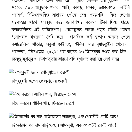
সচেতনতা বাড়ানোর চেষ্টা করা হয়। প্রতি রোববার পোল্যান্ডের লডজ
সৌদিতে ব্যাপক ধরপাকড়, এক সপ্তাহেই ২১ হাজারের বেশি গ্রেপ্তার
শহরের ৩০০ মানুষকে খাবার, পানি, কাপড়, মাস্ক, জামাকাপড়, আইনি
পরামর্শ, চিকিৎসাজনিত সাহায্য পৌঁছে দেয় প্রকল্পটি। নিজ দেশের
সরকারের সাথে সমন্বয় করে জনগণদের করোনা টিকা দিয়ে যাচ্ছে
ক্যারোলিনার এই ফাউন্ডেশন। পোল্যান্ডের লডজ শহরে তাঁরাই প্রথম
‘সোশ্যাল বাথরুম’ তৈরি করে। সামাজিক কর্ম ছাড়াও অবসর পেলে
ক্যারোলিনা সাঁতার, স্কুবা ডাইভিং, টেনিস আর ব্যাডমিন্টন খেলেন।
প্রসঙ্গত, ‘মিসওয়ার্ল্ড ২০২১’ গত বছরের ১৬ ডিসেম্বর হওয়া কথা ছিল।
কিন্তু স্বাস্থ্য ও নিরাপত্তার কারণে এটি স্থগিত করা হয় সেই সময়।
বিশ্বসুন্দরী হলেন পোল্যান্ডের তরুণী
বৈষম্যবিরোধী ছাত্র আন্দোলনের সাধারণ সম্পাদকের পদত্যাগ
বিয়ে করবেন শাকিব খান, ফিরছেন দেশে
ডিভোর্সের পর দাম বাড়িয়েছেন সামান্থা, এক পোস্টেই কোটি আয়!