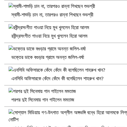
স্বামী-শাশুড়ি চান না, তারপরও রান্না শিখছেন শুভশ্রী
ভিউ বাড়াতে রাম দা হাতে ফেসবুকে ভিডিও পোস্ট শিক্ষকের
রবীন্দ্রসংগীত গাওয়া নিয়ে মুখ খুললেন হিরো আলম
ভক্তের ডাকে বগুড়ার গ্রামে অনন্ত জলিল-বর্ষা
এনসিবি অফিসারকে কেঁদে কেঁদে কী বলেছিলেন শাহরুখ খান?
পরপর দুই সিনেমায় গান গাইলেন মমতাজ
আ.লীগ ও জাপার ৯ নেতা কারাগারে