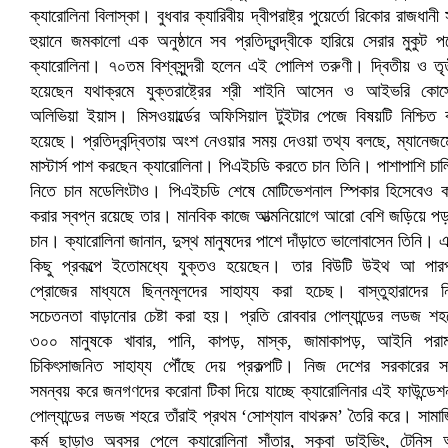
নানা সংকটে রিক্রুটিং এজেন্সি, হুমকির মুখে শ্রম রপ্তানি
খুলনায় বিএনপি অফিসে গুলি-বোমা হামলা, নিহত ১