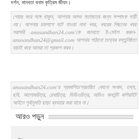
দর্শন, মানবতা বনাম কৃত্রিম জীবন।
শেয়ার করে সঙ্গে থাকুন, আপনার অশুভ মতামতের জন্য সম্পাদক দায়ী
নয়। আপনার চারপাশে ঘটে যাওয়া নানা খবর, খবরের পিছনের খবর
সরাসরি anusandhan24.com'কে জানাতে ই-মেইল করুন-
anusondhan24@gmail.com আপনার পাঠানো তথ্যের বস্তুনিষ্ঠতা
যাচাই করে আমরা তা প্রকাশ করব।
anusandhan24.com'র প্রকাশিত/প্রচারিত কোনো সংবাদ, তথ্য,
ছবি, আলোকচিত্র, রেখাচিত্র, ভিডিওচিত্র, অডিও কনটেন্ট কপিরাইট
আইনে পূর্বানুমতি ছাড়া ব্যবহার করা যাবে না।
আরও পড়ুন