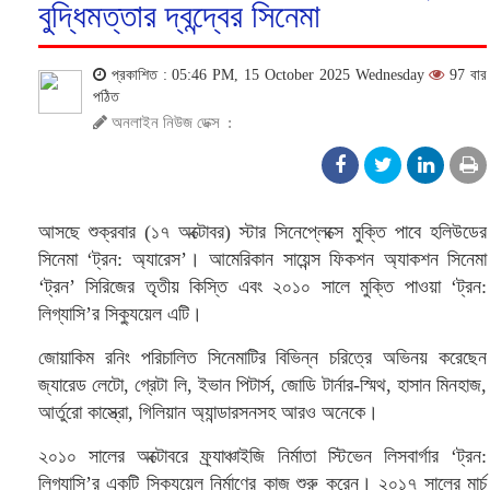
বুদ্ধিমত্তার দ্বন্দ্বের সিনেমা
প্রকাশিত : 05:46 PM, 15 October 2025 Wednesday
97 বার
পঠিত
অনলাইন নিউজ ডেক্স
:
আসছে শুক্রবার (১৭ অক্টোবর) স্টার সিনেপ্লেক্সে মুক্তি পাবে হলিউডের
সিনেমা ‘ট্রন: অ্যারেস’। আমেরিকান সায়েন্স ফিকশন অ্যাকশন সিনেমা
‘ট্রন’ সিরিজের তৃতীয় কিস্তি এবং ২০১০ সালে মুক্তি পাওয়া ‘ট্রন:
লিগ্যাসি’র সিক্যুয়েল এটি।
জোয়াকিম রনিং পরিচালিত সিনেমাটির বিভিন্ন চরিত্রে অভিনয় করেছেন
জ্যারেড লেটো, গ্রেটা লি, ইভান পিটার্স, জোডি টার্নার-স্মিথ, হাসান মিনহাজ,
আর্তুরো কাস্ত্রো, গিলিয়ান অ্যান্ডারসনসহ আরও অনেকে।
২০১০ সালের অক্টোবরে ফ্র্যাঞ্চাইজি নির্মাতা স্টিভেন লিসবার্গার ‘ট্রন:
লিগ্যাসি’র একটি সিক্যুয়েল নির্মাণের কাজ শুরু করেন। ২০১৭ সালের মার্চ