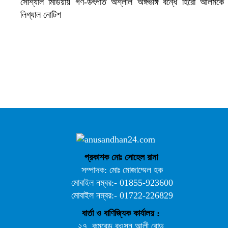
সোশ্যাল মিডিয়ায় গণ-উৎপাত অশ্লীল অঙ্গভঙ্গি বন্ধে হিরো আলমকে
লিগ্যাল নোটিশ
ভারতে ভয়াবহ সড়ক দুর্ঘটনা, নিহত ১৫
প্রকাশক মোঃ সোহেল রানা
সম্পাদক: মোঃ মোজাম্মেল হক
মোবাইল নম্বর:- 01855-923600
মোবাইল নম্বর:- 01722-226829
বার্তা ও বাণিজ্যিক কার্যালয় :
২৭, কমরেড রওসন আলী রোড,