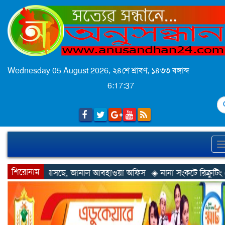
Wednesday 05 August 2026,
২৪শে শ্রাবণ, ১৪৩৩ বঙ্গাব্দ
6:17:40
S
শিরোনাম
নাল আবহাওয়া অফিস
◈ নানা সংকটে রিক্রুটিং এজেন্সি, হুমকির মুখে শ্রম র