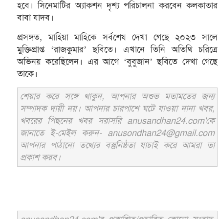
হবে। সিনেমাটির অ্যাকশন দৃশ্য পরিচালনা করবেন কলকাতার
বাবা যাদব।
প্রসঙ্গত, মাহিয়া মাহিকে সর্বশেষ দেখা গেছে ২০২৩ সালে
মুক্তিপ্রাপ্ত ‘রাজকুমার’ ছবিতে। এখানে তিনি অতিথি চরিত্রে
অভিনয় করেছিলেন। এর আগে ‘বুবুজান’ ছবিতে দেখা গেছে
তাকে।
শেয়ার করে সঙ্গে থাকুন, আপনার অশুভ মতামতের জন্য
সম্পাদক দায়ী নয়। আপনার চারপাশে ঘটে যাওয়া নানা খবর,
খবরের পিছনের খবর সরাসরি anusandhan24.com'কে
জানাতে ই-মেইল করুন- anusondhan24@gmail.com
আপনার পাঠানো তথ্যের বস্তুনিষ্ঠতা যাচাই করে আমরা তা
প্রকাশ করব।