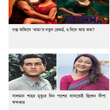
বক্স অফিসে ‘থামা’র নতুন রেকর্ড, ৭ দিনে আয় কত?
সালমান শাহর মৃত্যুর দিন পাশের বাসাতেই ছিলেন দীপা
খন্দকার