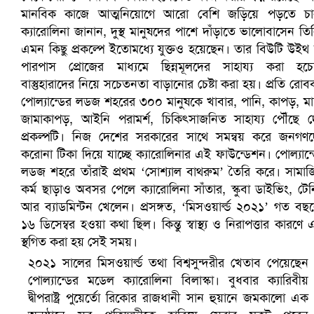
খুলনায় বিএনপি অফিসে গুলি-বোমা হামলা, নিহত ১
প্রোটিয়াদের হারিয়ে বিশ্বকাপের শিরোপা ঘরে তুলল ভারত
২০২১ সালের মিসওয়ার্ল্ড তথা বিশ্বসুন্দরীর খেতাব পেয়েছেন
পোল্যান্ডের মডেল ক্যারোলিনা বিলাস্কা। বুধবার ক্যারিবীয়
দ্বীপরাষ্ট্র পুয়ের্তো রিকোর রাজধানী সান হুয়ানে জমকালো এক