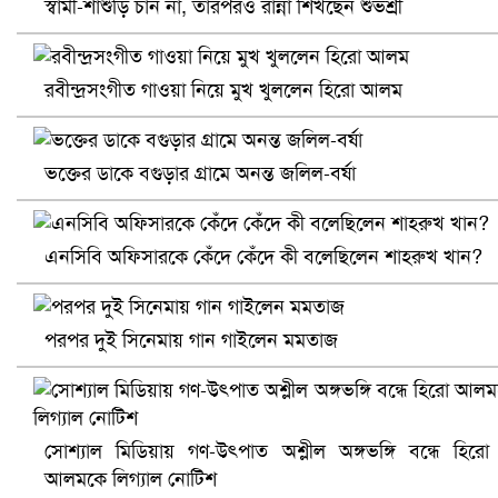
স্বামী-শাশুড়ি চান না, তারপরও রান্না শিখছেন শুভশ্রী
রবীন্দ্রসংগীত গাওয়া নিয়ে মুখ খুললেন হিরো আলম
ভক্তের ডাকে বগুড়ার গ্রামে অনন্ত জলিল-বর্ষা
আ.লীগ ও জাপার ৯ নেতা কারাগারে
এনসিবি অফিসারকে কেঁদে কেঁদে কী বলেছিলেন শাহরুখ খান?
পরপর দুই সিনেমায় গান গাইলেন মমতাজ
সোশ্যাল মিডিয়ায় গণ-উৎপাত অশ্লীল অঙ্গভঙ্গি বন্ধে হিরো
আলমকে লিগ্যাল নোটিশ