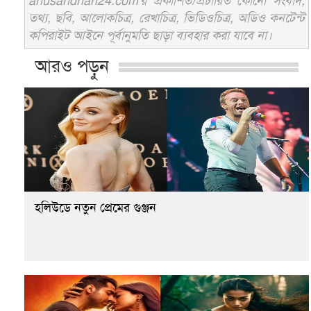
anusandhan24.com'র প্রকাশিত/প্রচারিত কোনো সংবাদ,
তথ্য, ছবি, আলোকচিত্র, রেখাচিত্র, ভিডিওচিত্র, অডিও কনটেন্ট
কপিরাইট আইনে পূর্বানুমতি ছাড়া ব্যবহার করা যাবে না।
আরও পড়ুন
হলিউডে নতুন প্রেমের গুঞ্জন