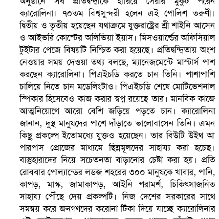
অনুষ্ঠানে সব প্রতিদ্বন্দ্বীকে হারিয়ে সেরার মুকুট পরেন
ক্যারোলিনা। ৭০তম বিশ্বসুন্দরী হলেন এই পোলিশ তরুণী।
দ্বিতীয় ও তৃতীয় হয়েছেন যথাক্রমে যুক্তরাষ্ট্রের শ্রী শাইনি আসেন
ও আইভরি কোস্টের অলিভিয়া ইয়াস। মিসওয়ার্ল্ডের অফিসিয়াল
টুইটার পেজে বিষয়টি নিশ্চিত করা হয়েছে। প্রতিদ্বন্দ্বিতায় অংশ
নেওয়ার সময় দেওয়া তথ্য বলছে, ম্যানেজমেন্টে মাস্টার্স পাশ
করছেন ক্যারোলিনা। পিএইচডি করতে চান তিনি। পাশাপাশি
চালিয়ে নিতে চান মডেলিংটাও। পিএইচডি শেষে মোটিভেশনাল
স্পিকার হিসেবেও কাজ করার স্বপ্ন রয়েছে তার। মানবিক কাজে
সৌদিতে ব্যাপক ধরপাকড়, এক সপ্তাহেই ২১ হাজারের বেশি গ্রেপ্তা
আত্মনিয়োগে আরো বেশি জড়িয়ে পড়তে চান। ক্যারোলিনা
জানান, দুস্থ মানুষদের পাশে দাঁড়াতে ভালোবাসেন তিনি। এমন
কিছু প্রকল্পে ইতোমধ্যে যুক্তও হয়েছেন। তার বিউটি উইথ আ
পারপাস প্রোজের মাধ্যমে ছিন্নমূলদের সাহায্য করা হচেছ।
বাস্তুহারাদের নিয়ে সচেতনতা বাড়ানোর চেষ্টা করা হয়। প্রতি
রোববার পোল্যান্ডের লডজ শহরের ৩০০ মানুষকে খাবার, পানি,
কাপড়, মাস্ক, জামাকাপড়, আইনি পরামর্শ, চিকিৎসাজনিত
সাহায্য পৌঁছে দেয় প্রকল্পটি। নিজ দেশের সরকারের সাথে
সমন্বয় করে জনগণদের করোনা টিকা দিয়ে যাচ্ছে ক্যারোলিনার