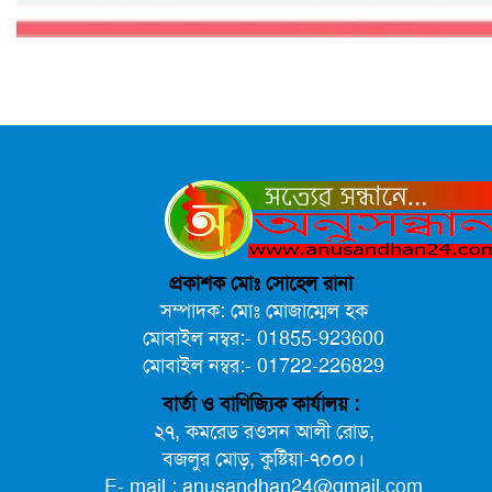
প্রকাশক মোঃ সোহেল রানা
সম্পাদক: মোঃ মোজাম্মেল হক
মোবাইল নম্বর:- 01855-923600
মোবাইল নম্বর:- 01722-226829
বার্তা ও বাণিজ্যিক কার্যালয় :
২৭, কমরেড রওসন আলী রোড,
বজলুর মোড়, কুষ্টিয়া-৭০০০।
E- mail : anusandhan24@gmail.com