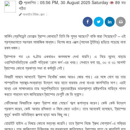
প্রকাশিত : 05:56 PM, 30 August 2025 Saturday
89 বার
পঠিত
অনলাইন নিউজ ডেক্স
:
মার্কিন প্রেসিডেন্ট ডোনাল্ড ট্রাম্প কোথায়? তিনি কি সুস্থ আছেন? নাকি মারা গিয়েছেন? – এই
প্রশ্নগুলোতে সরগরম সামাজিক মাধ্যম। বিশেষ করে এক্সে (সাবেক টুইটার) ছড়িয়ে পড়েছে নানা
রকম গুজব।
ট্রাম্পকে গত ২৪ ঘণ্টায় একবারও জনসমক্ষে দেখা যায়নি। এ নিয়ে সন্দেহ বাড়ায়
ওয়াশিংটনভিত্তিক একটি পত্রিকা ‘রোল কল’-এর খবর। সেখানে বলা হয়, ৩০ ও ৩১ আগস্ট
ট্রাম্পের কোনো প্রকাশ্য সভা বা কর্মসূচি নেই।
বিষয়টি সামনে আসতেই ‘ট্রাম্প নিখোঁজ’ গুজব আরও জোর পায়। এর সঙ্গে যোগ হয় তার
সাম্প্রতিক স্বাস্থ্য-সংক্রান্ত উদ্বেগ আর হাতে বারবার দেখা যাওয়া কালশিটের দাগ। এরই
মধ্যে এক সাক্ষাৎকারে তার অনুপস্থিতিতে যুক্তরাষ্ট্রের ভারপ্রাপ্ত রাষ্ট্রপতির দায়িত্ব পালন
করতে পারবেন বলে জানিয়েছেন ট্রাম্পের ডেপুটি জে ডি ভ্যান্স।
নেটিজেনরা বিষয়টিকে দ্রুত ‘ট্রাম্প মারা গেছেন’ গল্পে রূপান্তর করেন। কেউ কেউ উদ্বেগ
প্রকাশ করেন, কেউ আবার রসিকতা ও মিমে মেতে ওঠেন। তবে অনেকেই বলেছেন, ‘ট্রাম্পের
মৃত্যু’ কথাটা অতিরিক্ত কল্পনা ছাড়া আর কিছু নয়।
হোয়াইট হাউস এ বিষয়ে কোনো মন্তব্য করেনি। তবে ট্রাম্প নিজে ‘ট্রুথ সোশ্যাল’-এ সক্রিয়
আছেন। তার ব্যক্তিগত চিকিৎসক শন বারবাবেলা জানিয়েছেন, ট্রাম্পের হাতে যে কালশিটে দাগ