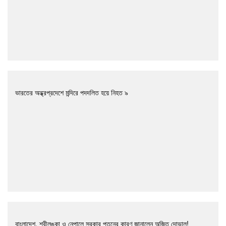
ভারতের অন্ধ্রপ্রদেশে মন্দিরে পদদলিত হয়ে নিহত ৯
বাংলাদেশ, শ্রীলঙ্কা ও নেপালে সরকার পতনের কারণ জানালেন অজিত দোভাল!