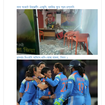
নানা সংকটে রিক্রুটিং এজেন্সি, হুমকির মুখে শ্রম রপ্তানি
খুলনায় বিএনপি অফিসে গুলি-বোমা হামলা, নিহত ১