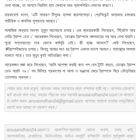
দেখা যাচ্ছে, তা আসলে নিয়মিত হাত মেলানো আর অ্যাসপিরিন সেবনের কারণে।
বারবাবেলা বলেন, ‘এটি সাধারণ টিস্যুর হালকা জ্বালাপোড়া। প্রেসিডেন্ট অন্যথায় চমৎকার
শারীরিক ও মানসিক সুস্থতায় আছেন।’
সামাজিক মাধ্যমে অবশ্য তুমুল আলোচনা চলছে। এক ব্যবহারকারী লিখেছেন, ‘স্ট্রিটস আর
সেয়িং ট্রাম্প ডেড।’ আরেকজন লিখেছেন, ‘ডোনাল্ড ট্রাম্পকে মঙ্গলবারের পর আর দেখা যায়নি।
পুরো সপ্তাহান্তে তার কোনো কর্মসূচি নেই। কী হচ্ছে আসলে?’ কেউ লিখেছেন,
‘#ট্রাম্পইজডেড চলছে। কিন্তু আমার মনে হয় ট্রাম্প একদম ভালো আছেন। স্বাস্থ্যের সমস্যা
থাকতে পারে। তবে মৃত্যু খুবই অতিরঞ্জিত কথা।’
আরেকজন মজা করে লিখেছেন, ‘আমি অপেক্ষা করছি কবে পপ বেস টুইট করবে, ডোনাল্ড ট্রাম্প
ডেড অ্যাট ৭৯।’ সব মিলিয়ে প্রকাশ্যে না আসা ও গুঞ্জনের জেরে ট্রাম্পকে ঘিরে নেটদুনিয়ায়
তোলপাড় অবস্থা।
শেয়ার করে সঙ্গে থাকুন, আপনার অশুভ মতামতের জন্য সম্পাদক দায়ী নয়। আপনার চারপাশে
ঘটে যাওয়া নানা খবর, খবরের পিছনের খবর সরাসরি anusandhan24.com'কে জানাতে
ই-মেইল করুন- anusondhan24@gmail.com আপনার পাঠানো তথ্যের বস্তুনিষ্ঠতা
যাচাই করে আমরা তা প্রকাশ করব।
anusandhan24.com'র প্রকাশিত/প্রচারিত কোনো সংবাদ, তথ্য, ছবি,
আলোকচিত্র, রেখাচিত্র, ভিডিওচিত্র, অডিও কনটেন্ট কপিরাইট আইনে পূর্বানুমতি ছাড়া