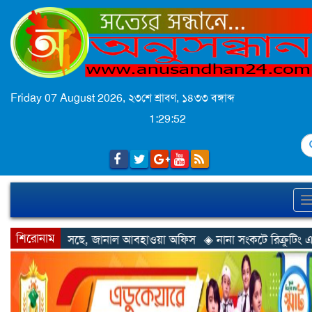
Friday 07 August 2026,
২৩শে শ্রাবণ, ১৪৩৩ বঙ্গাব্দ
1:29:55
S
শিরোনাম
 আবহাওয়া অফিস
◈ নানা সংকটে রিক্রুটিং এজেন্সি, হুমকির মুখে শ্রম রপ্ত