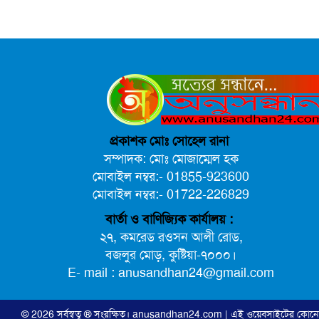
প্রকাশক মোঃ সোহেল রানা
সম্পাদক: মোঃ মোজাম্মেল হক
মোবাইল নম্বর:- 01855-923600
মোবাইল নম্বর:- 01722-226829
বার্তা ও বাণিজ্যিক কার্যালয় :
২৭, কমরেড রওসন আলী রোড,
বজলুর মোড়, কুষ্টিয়া-৭০০০।
E- mail : anusandhan24@gmail.com
© 2026 সর্বস্বত্ব ® সংরক্ষিত।
anusandhan24.com
| এই ওয়েবসাইটের কোন