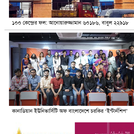
ভারতে ভয়াবহ সড়ক দুর্ঘটনা, নিহত ১৫
১০০ কেন্দ্রের ফল: আনোয়ারুজ্জামান ৬০১৮৬, বাবুল ২২৯১৮
হলিউডে নতুন প্রেমের গুঞ্জন
কানাডিয়ান ইউনিভার্সিটি অফ বাংলাদেশে চরকির ‘ইন্টার্নশিপ’