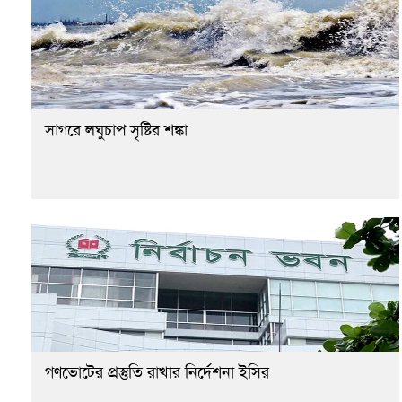
সাগরে লঘুচাপ সৃষ্টির শঙ্কা
গণভোটের প্রস্তুতি রাখার নির্দেশনা ইসির