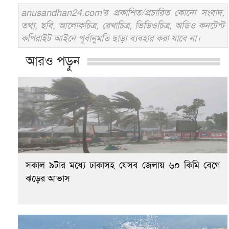
anusandhan24.com'র প্রকাশিত/প্রচারিত কোনো সংবাদ,
তথ্য, ছবি, আলোকচিত্র, রেখাচিত্র, ভিডিওচিত্র, অডিও কনটেন্ট
কপিরাইট আইনে পূর্বানুমতি ছাড়া ব্যবহার করা যাবে না।
আরও পড়ুন
সকাল ৯টার মধ্যে ঢাকাসহ যেসব জেলায় ৬০ কিমি বেগে
ঝড়ের আভাস