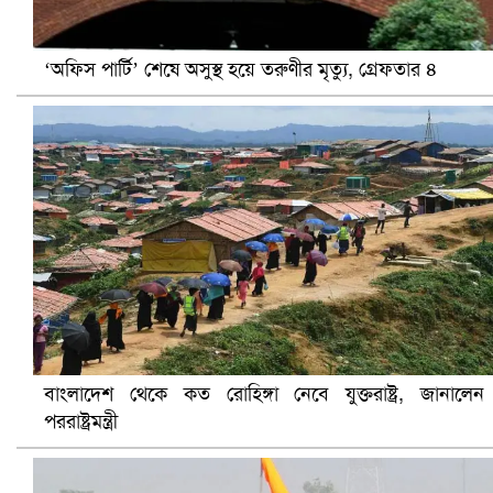
‘অফিস পার্টি’ শেষে অসুস্থ হয়ে তরুণীর মৃত্যু, গ্রেফতার ৪
বৈষম্যবিরোধী ছাত্র আন্দোলনের সাধারণ সম্পাদকের পদত্যাগ
ভিউ বাড়াতে রাম দা হাতে ফেসবুকে ভিডিও পোস্ট শিক্ষকের
বাংলাদেশ থেকে কত রোহিঙ্গা নেবে যুক্তরাষ্ট্র, জানালেন
পররাষ্ট্রমন্ত্রী