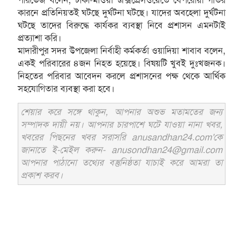
পারভেজ বলেন, ঢাকা-মাওয়া এক্সপ্রেসওয়েতে বেপরোয়া গতির
কারনে প্রতিনিয়তই ঘটছে দুর্ঘটনা ঘটছে। যাদের অবহেলা দুর্ঘটনা
ঘটছে তাদের বিরুদ্ধে কার্যকর ব্যবস্থা নিবে প্রশাসন এমনটাই
প্রত্যাশা করি।
মাদারীপুর সদর উপজেলা নির্বাহী কর্মকর্তা ওয়াদিয়া শাবাব বলেন,
একই পরিবারের ৪জন নিহত হয়েছে। বিষয়টি খুবই দুঃখজনক।
নিহতের পরিবার আবেদন করলে প্রশাসনের পক্ষ থেকে আর্থিক
সহযোগিতার ব্যবস্থা করা হবে।
শেয়ার করে সঙ্গে থাকুন, আপনার অশুভ মতামতের জন্য
সম্পাদক দায়ী নয়। আপনার চারপাশে ঘটে যাওয়া নানা খবর,
খবরের পিছনের খবর সরাসরি anusandhan24.com'কে
জানাতে ই-মেইল করুন- anusondhan24@gmail.com
আপনার পাঠানো তথ্যের বস্তুনিষ্ঠতা যাচাই করে আমরা তা
প্রকাশ করব।