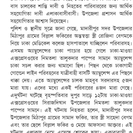
বাস চালকের শান্তি দাবী ও নিহতের পারিবাররের জন্য আর্থিক
সহযোগিতা দাবী এলাকাবাসীবাসী। উপজেলা প্রশাসন আর্থিক
সহযোগিতার আশ্বাস দিয়েছেন।
পুলিশ ও স্থানীয় সূত্রে জানা গেছে, মাদারীপুর সদর উপজেলার
মিঠাপুর গ্রামের বিল্লাল ফকিরের অন্তস্বত্তা স্ত্রী রোজিনা বেগমকে
নিয়ে ঢাকা মেডিকেল কলেজ হাসপাতালে যাচ্ছিলেন পরিবারসহ।
এসময় অ্যাম্বুলেন্সের চাকা পাংচার হয়ে গেলে ঢাকা-মাওয়া
এক্সপ্রেসওয়ের নিমতলা তালুকদার পাম্পের সামনে অ্যাম্বুলেন্স
চাকা সচল করার জন্য থামানো ছিল। পিছন থেকে ঢাকাগামী
গোল্ডেন লাইন পরিবহনের যাত্রীবাহী বাসটি অ্যাম্বুলেন্স এর পিছনে
ধাক্কা দেয়। এতে অ্যাম্বুলেন্সের চালক মাহবুব সরদারসহ ৫জন
মারা যায়। এদের মধ্যে একই পরিবারের ৪জন মারা গেছে।
এদুর্ঘটনা ঘটেছে বৃহস্পতিবার দুপুর সাড়ে ১২টায় ঢাকা-মাওয়া
এক্সপ্রেসওয়ের সিরাজদিখান উপজেলার নিমতলা তালুকদার
পাম্পের সামনে। এই ঘটনায় নিহতরা হলেন, মাদারীপুর সদর
উপজেলার মিঠাপুর গ্রামের সামাদ ফকির, তার স্ত্রী সাহেদা বেগম
এবং তার ছেলে বিল্লাল ফকির ও মেয়ে আফসানা আক্তার। এই
ঘটনায় এলাকায় নেমে এসেছে শোকের ছায়া। একাবাবাসী ও