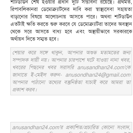
শাটডাউন শেষ হওয়ার প্রধান দুটি সম্ভাবনা রয়েছে। প্রথমত,
রিপাবলিকানরা ডেমোক্র্যাটদের দাবি করা স্বাস্থ্যসেবা সহায়তা
বাড়ানোর বিষয়ে আলোচনায় আসতে পারে। অথবা শাটডাউন
এতটাই ক্ষতি করতে শুরু করবে যে ডেমোক্র্যাটরা তাদের অবস্থান
থেকে সরে আসতে বাধ্য হবে এবং অস্থায়ীভাবে সরকারকে
অর্থায়ন দিতে সম্মত হবে।
শেয়ার করে সঙ্গে থাকুন, আপনার অশুভ মতামতের জন্য
সম্পাদক দায়ী নয়। আপনার চারপাশে ঘটে যাওয়া নানা খবর,
খবরের পিছনের খবর সরাসরি anusandhan24.com'কে
জানাতে ই-মেইল করুন- anusondhan24@gmail.com
আপনার পাঠানো তথ্যের বস্তুনিষ্ঠতা যাচাই করে আমরা তা
প্রকাশ করব।
anusandhan24.com'র প্রকাশিত/প্রচারিত কোনো সংবাদ,