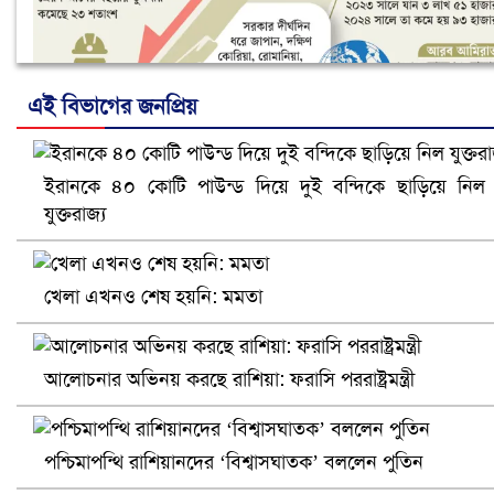
এই বিভাগের জনপ্রিয়
ইরানকে ৪০ কোটি পাউন্ড দিয়ে দুই বন্দিকে ছাড়িয়ে নিল
নানা সংকটে রিক্রুটিং এজেন্সি, হুমকির মুখে শ্রম রপ্তানি
যুক্তরাজ্য
খেলা এখনও শেষ হয়নি: মমতা
আলোচনার অভিনয় করছে রাশিয়া: ফরাসি পররাষ্ট্রমন্ত্রী
পশ্চিমাপন্থি রাশিয়ানদের ‘বিশ্বাসঘাতক’ বললেন পুতিন