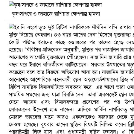
খুলনায় বিএনপি অফিসে গুলি-বোমা হামলা, নিহত ১
কৃষ্ণসাগরে ৩ জাহাজে রাশিয়ার ক্ষেপণাস্ত্র হামলা
প্রোটিয়াদের হারিয়ে বিশ্বকাপের শিরোপা ঘরে তুলল ভারত