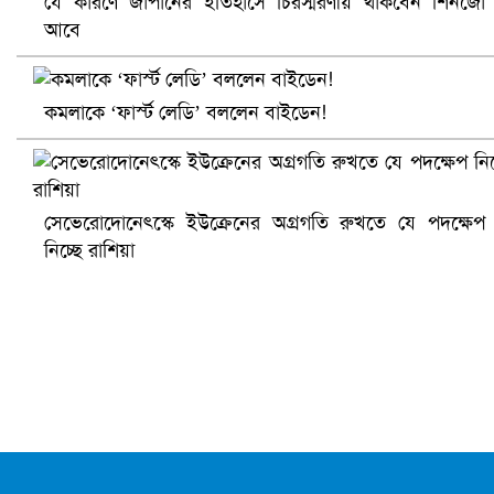
যে কারণে জাপানের ইতিহাসে চিরস্মরণীয় থাকবেন শিনজো
আবে
কমলাকে ‘ফার্স্ট লেডি’ বললেন বাইডেন!
আ.লীগ ও জাপার ৯ নেতা কারাগারে
সেভেরোদোনেৎস্কে ইউক্রেনের অগ্রগতি রুখতে যে পদক্ষেপ
নিচ্ছে রাশিয়া
ভারতে ভয়াবহ সড়ক দুর্ঘটনা, নিহত ১৫