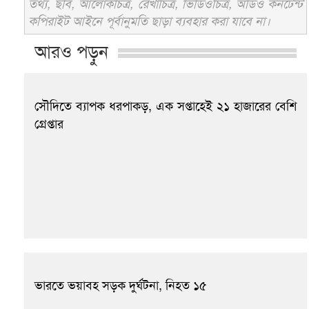
তথ্য, ছবি, আলোকচিত্র, রেখাচিত্র, ভিডিওচিত্র, অডিও কনটেন্ট
কপিরাইট আইনে পূর্বানুমতি ছাড়া ব্যবহার করা যাবে না।
আরও পড়ুন
সৌদিতে ব্যাপক ধরপাকড়, এক সপ্তাহেই ২১ হাজারের বেশি
গ্রেপ্তার
ভারতে ভয়াবহ সড়ক দুর্ঘটনা, নিহত ১৫