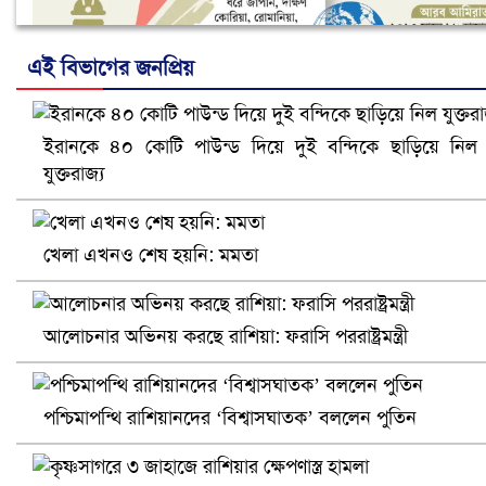
এই বিভাগের জনপ্রিয়
ইরানকে ৪০ কোটি পাউন্ড দিয়ে দুই বন্দিকে ছাড়িয়ে নিল
নানা সংকটে রিক্রুটিং এজেন্সি, হুমকির মুখে শ্রম রপ্তানি
যুক্তরাজ্য
খেলা এখনও শেষ হয়নি: মমতা
আলোচনার অভিনয় করছে রাশিয়া: ফরাসি পররাষ্ট্রমন্ত্রী
পশ্চিমাপন্থি রাশিয়ানদের ‘বিশ্বাসঘাতক’ বললেন পুতিন
খুলনায় বিএনপি অফিসে গুলি-বোমা হামলা, নিহত ১