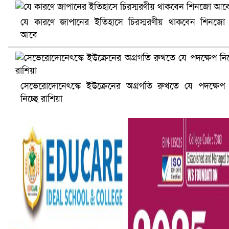
যে কারণে জাপানের ইতিহাসে চিরস্মরণীয় থাকবেন শিনজো
আবে
আ.লীগ ও জাপার ৯ নেতা কারাগারে
সেভেরোদোনেৎস্কে ইউক্রেনের অগ্রগতি রুখতে যে পদক্ষেপ
নিচ্ছে রাশিয়া
ভারতে ভয়াবহ সড়ক দুর্ঘটনা, নিহত ১৫