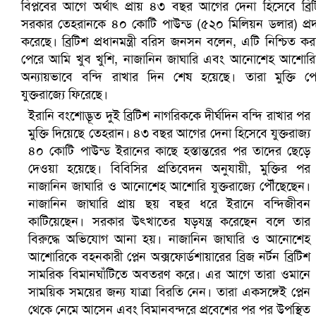
সৌদিতে ব্যাপক ধরপাকড়, এক সপ্তাহেই ২১ হাজারের বেশি গ্রেপ্তা
ইরানি বংশোদ্ভূত দুই ব্রিটিশ নাগরিককে দীর্ঘদিন বন্দি রাখার পর
মুক্তি দিয়েছে তেহরান। ৪৩ বছর আগের দেনা হিসেবে যুক্তরাজ্য
৪০ কোটি পাউন্ড ইরানের কাছে হস্তান্তরের পর তাদের ছেড়ে
দেওয়া হয়েছে। বিবিসির প্রতিবেদন অনুযায়ী, মুক্তির পর
নাজানিন জাঘারি ও আনোশেহ আশোরি যুক্তরাজ্যে পৌঁছেছেন।
নাজানিন জাঘারি প্রায় ছয় বছর ধরে ইরানে বন্দিজীবন
কাটিয়েছেন। সরকার উৎখাতের ষড়যন্ত্র করেছেন বলে তার
বিরুদ্ধে অভিযোগ আনা হয়। নাজানিন জাঘারি ও আনোশেহ
আশোরিকে বহনকারী প্লেন অক্সফোর্ডশায়ারের ব্রিজ নর্টন ব্রিটিশ
সামরিক বিমানঘাঁটিতে অবতরণ করে। এর আগে তারা ওমানে
বৈষম্যবিরোধী ছাত্র আন্দোলনের সাধারণ সম্পাদকের পদত্যাগ
সাময়িক সময়ের জন্য যাত্রা বিরতি নেন। তারা একসঙ্গেই প্লেন
থেকে নেমে আসেন এবং বিমানবন্দরে প্রবেশের পর পর উপস্থিত