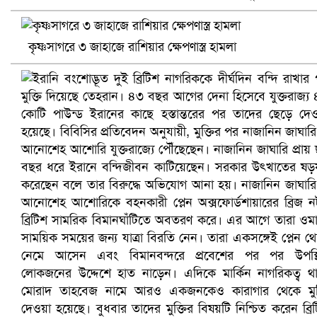
খুলনায় বিএনপি অফিসে গুলি-বোমা হামলা, নিহত ১
কৃষ্ণসাগরে ৩ জাহাজে রাশিয়ার ক্ষেপণাস্ত্র হামলা
প্রোটিয়াদের হারিয়ে বিশ্বকাপের শিরোপা ঘরে তুলল ভারত