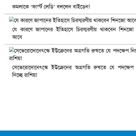
কমলাকে ‘ফার্স্ট লেডি’ বললেন বাইডেন!
যে কারণে জাপানের ইতিহাসে চিরস্মরণীয় থাকবেন শিনজো
আবে
আ.লীগ ও জাপার ৯ নেতা কারাগারে
সেভেরোদোনেৎস্কে ইউক্রেনের অগ্রগতি রুখতে যে পদক্ষেপ
নিচ্ছে রাশিয়া
ভারতে ভয়াবহ সড়ক দুর্ঘটনা, নিহত ১৫