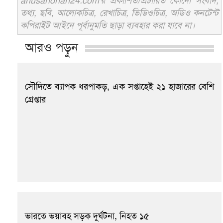
anusandhan24.com'র প্রকাশিত/প্রচারিত কোনো সংবাদ,
তথ্য, ছবি, আলোকচিত্র, রেখাচিত্র, ভিডিওচিত্র, অডিও কনটেন্ট
কপিরাইট আইনে পূর্বানুমতি ছাড়া ব্যবহার করা যাবে না।
আরও পড়ুন
সৌদিতে ব্যাপক ধরপাকড়, এক সপ্তাহেই ২১ হাজারের বেশি
গ্রেপ্তার
ভারতে ভয়াবহ সড়ক দুর্ঘটনা, নিহত ১৫