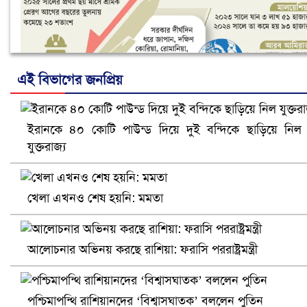
এই বিভাগের জনপ্রিয়
ইরানকে ৪০ কোটি পাউন্ড দিয়ে দুই বন্দিকে ছাড়িয়ে নিল
নানা সংকটে রিক্রুটিং এজেন্সি, হুমকির মুখে শ্রম রপ্তানি
যুক্তরাজ্য
খেলা এখনও শেষ হয়নি: মমতা
আলোচনার অভিনয় করছে রাশিয়া: ফরাসি পররাষ্ট্রমন্ত্রী
পশ্চিমাপন্থি রাশিয়ানদের ‘বিশ্বাসঘাতক’ বললেন পুতিন