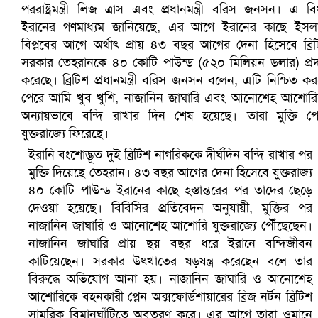
সৌদিতে ব্যাপক ধরপাকড়, এক সপ্তাহেই ২১ হাজারের বেশি গ্রেপ্তা
ইরানি বংশোদ্ভূত দুই ব্রিটিশ নাগরিককে দীর্ঘদিন বন্দি রাখার পর
মুক্তি দিয়েছে তেহরান। ৪৩ বছর আগের দেনা হিসেবে যুক্তরাজ্য
৪০ কোটি পাউন্ড ইরানের কাছে হস্তান্তরের পর তাদের ছেড়ে
দেওয়া হয়েছে। বিবিসির প্রতিবেদন অনুযায়ী, মুক্তির পর
নাজানিন জাঘারি ও আনোশেহ আশোরি যুক্তরাজ্যে পৌঁছেছেন।
নাজানিন জাঘারি প্রায় ছয় বছর ধরে ইরানে বন্দিজীবন
কাটিয়েছেন। সরকার উৎখাতের ষড়যন্ত্র করেছেন বলে তার
বিরুদ্ধে অভিযোগ আনা হয়। নাজানিন জাঘারি ও আনোশেহ
আশোরিকে বহনকারী প্লেন অক্সফোর্ডশায়ারের ব্রিজ নর্টন ব্রিটিশ
সামরিক বিমানঘাঁটিতে অবতরণ করে। এর আগে তারা ওমানে