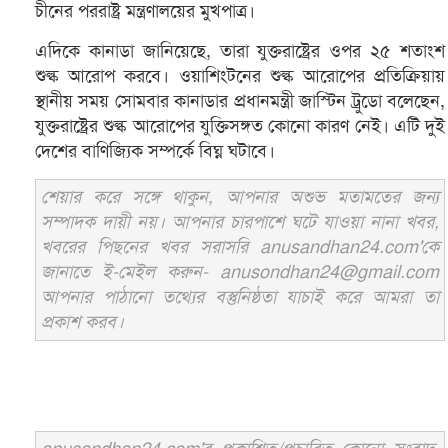
চীনের পররাষ্ট্র মন্ত্রণালয়ের মুখপাত্র।
এদিকে কানাডা জানিয়েছে, তারা যুক্তরাষ্ট্রের ওপর ২৫ শতাংশ
শুল্ক আরোপ করবে। ওয়াশিংটনের শুল্ক আরোপের প্রতিক্রিয়ায়
স্থানীয় সময় সোমবার কানাডার প্রধানমন্ত্রী জাস্টিন ট্রুডো বলেছেন,
যুক্তরাষ্ট্রের শুল্ক আরোপের যুক্তিসঙ্গত কোনো কারণ নেই। এটি দুই
দেশের বাণিজ্যিক সম্পর্কে বিঘ্ন ঘটাবে।
শেয়ার করে সঙ্গে থাকুন, আপনার অশুভ মতামতের জন্য
সম্পাদক দায়ী নয়। আপনার চারপাশে ঘটে যাওয়া নানা খবর,
খবরের পিছনের খবর সরাসরি anusandhan24.com'কে
জানাতে ই-মেইল করুন- anusondhan24@gmail.com
আপনার পাঠানো তথ্যের বস্তুনিষ্ঠতা যাচাই করে আমরা তা
প্রকাশ করব।