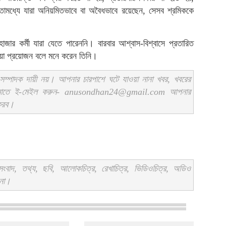
ইতোমধ্যে যারা অনিয়মিতভাবে বা অবৈধভাবে রয়েছেন, সেসব শ্রমিককে
াজার কর্মী যারা যেতে পারেননি। বারবার আশ্বাস-বিশ্বাসে প্রতারিত
ওয়া প্রয়োজন বলে মনে করেন তিনি।
ম্পাদক দায়ী নয়। আপনার চারপাশে ঘটে যাওয়া নানা খবর, খবরের
ানাতে ই-মেইল করুন- anusondhan24@gmail.com আপনার
 করব।
বাদ, তথ্য, ছবি, আলোকচিত্র, রেখাচিত্র, ভিডিওচিত্র, অডিও
 না।