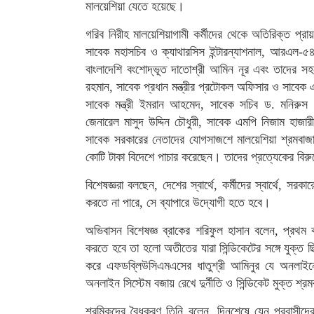
মালয়েশিয়া যেতে হয়েছে।
গরিব নিরীহ মালয়েশিয়াগামী কর্মীদের থেকে অতিরিক্ত প্রা
সাবেক মহাসচিব ও ক্যাথারসিস ইন্টারন্যাশনাল, আরএল-৫৪৯
বাংলাদেশি বংশোদ্ভূত দাতোশ্রী আমিন নূর এবং তাদের সহযো
রহমান, সাবেক প্রধান মন্ত্রীর প্রটোকল অফিসার ও সাবেক এ
সাবেক মন্ত্রী ইমরান আহমেদ, সাবেক সচিব ড. মনিরুস
জেনারেল মাসুদ উদ্দিন চৌধুরী, সাবেক এমপি নিজাম হাজা
সাবেক সরকারের নেতাদের যোগসাজশে মালয়েশিয়া শ্রমবাজার
কোটি টাকা বিদেশে পাচার করেছেন। তাদের প্রত্যেকের বিরু
বিশেষজ্ঞরা বলছেন, দেশের স্বার্থে, কর্মীদের স্বার্থে, সর
করতে না পারে, সে ব্যাপারে উদ্যোগী হতে হবে।
অভিবাসন বিশেষজ্ঞ ব্রাকের শরিফুল হাসান বলেন, প্রথম কথা
করতে হবে তা হলো অতীতের যারা সিন্ডিকেটের সঙ্গে যুক্ত
করে এফডব্লিউসিএমএসের ধাতুশ্রী আমিনুর যে অনলাইনের 
অনলাইন সিস্টেম বজায় রেখে দুর্নীতি ও সিন্ডিকেট মুক্ত শ
শ্রমিকদের বৈধকরণ তিনি বলেন, দিনশেষে যেন প্রবাসীদের