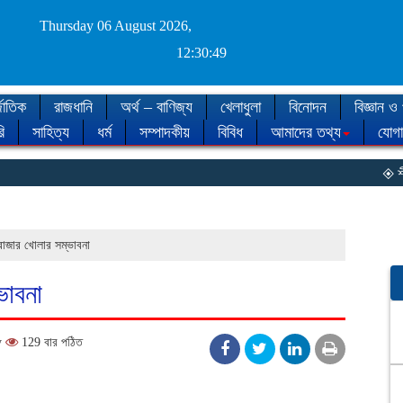
Thursday 06 August 2026,
12:30:50
জাতিক
রাজধানি
অর্থ – বাণিজ্য
খেলাধুলা
বিনোদন
বিজ্ঞান ও 
ি
সাহিত্য
ধর্ম
সম্পাদকীয়
বিবিধ
আমাদের তথ্য
যোগ
◈ শীত কবে আ
মবাজার খোলার সম্ভাবনা
ভাবনা
y
129 বার পঠিত