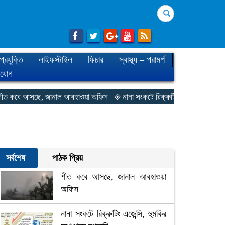
Search
প্রযুক্তি
লাইফস্টাইল
ফিচার
স্বাস্থ্য – পরামর্শ
াযোগ
সছে, জানাল আবহাওয়া অফিস
◈ নানা সংকটে রিক্রুটিং এজেন্সি, হুমকির মুখে শ্রম রপ
সর্বশেষ
পাঠক প্রিয়
শীত কবে আসছে, জানাল আবহাওয়া
অফিস
নানা সংকটে রিক্রুটিং এজেন্সি, হুমকির