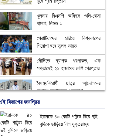
মুখে শ্রম রপ্তানি
খুলনায় বিএনপি অফিসে গুলি-বোমা
হামলা, নিহত ১
প্রোটিয়াদের হারিয়ে বিশ্বকাপের
শিরোপা ঘরে তুলল ভারত
সৌদিতে ব্যাপক ধরপাকড়, এক
সপ্তাহেই ২১ হাজারের বেশি গ্রেপ্তার
বৈষম্যবিরোধী ছাত্র আন্দোলনের
সাধারণ সম্পাদকের পদত্যাগ
এই বিভাগের জনপ্রিয়
ভিউ বাড়াতে রাম দা হাতে ফেসবুকে
ভিডিও পোস্ট শিক্ষকের
ইরানকে ৪০ কোটি পাউন্ড দিয়ে দুই
বন্দিকে ছাড়িয়ে নিল যুক্তরাজ্য
আ.লীগ ও জাপার ৯ নেতা কারাগারে