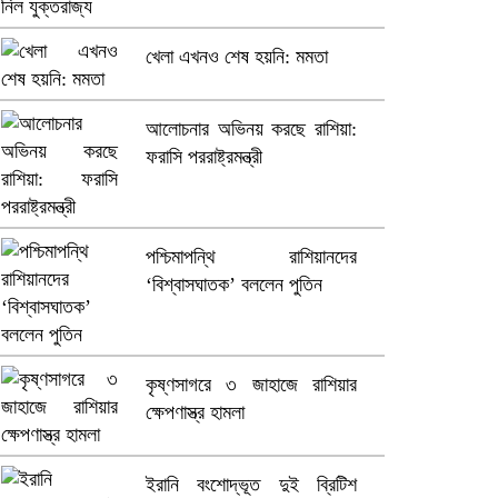
ভারতে ভয়াবহ সড়ক দুর্ঘটনা, নিহত
খেলা এখনও শেষ হয়নি: মমতা
১৫
আলোচনার অভিনয় করছে রাশিয়া:
হলিউডে নতুন প্রেমের গুঞ্জন
ফরাসি পররাষ্ট্রমন্ত্রী
পশ্চিমাপন্থি রাশিয়ানদের
‘বিশ্বাসঘাতক’ বললেন পুতিন
কৃষ্ণসাগরে ৩ জাহাজে রাশিয়ার
ক্ষেপণাস্ত্র হামলা
ইরানি বংশোদ্ভূত দুই ব্রিটিশ