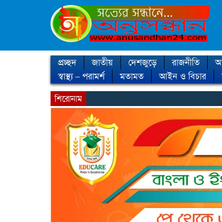
প্রচ্ছদ
জাতীয়
দেশজুড়ে
রাজনীতি
আন
স্বাস্থ্য – পরামর্শ
মতামত
আইন ও বিচার
শিরোনাম