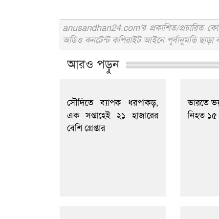
anusandhan24.com'র প্রকাশিত/প্রচারিত কোনো 
অডিও কনটেন্ট কপিরাইট আইনে পূর্বানুমতি ছাড়া ব
আরও পড়ুন
সৌদিতে ব্যাপক ধরপাকড়,
ভারতে ভয়
এক সপ্তাহেই ২১ হাজারের
নিহত ১৫
বেশি গ্রেপ্তার