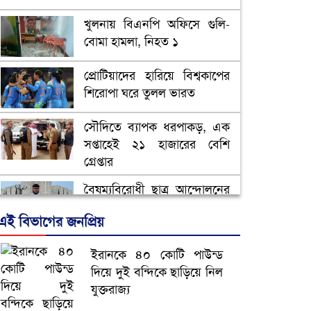
খুলনায় বিএনপি অফিসে গুলি-
বোমা হামলা, নিহত ১
প্রোটিয়াদের হারিয়ে বিশ্বকাপের
শিরোপা ঘরে তুলল ভারত
সৌদিতে ব্যাপক ধরপাকড়, এক
সপ্তাহেই ২১ হাজারের বেশি
গ্রেপ্তার
বৈষম্যবিরোধী ছাত্র আন্দোলনের
সাধারণ সম্পাদকের পদত্যাগ
এই বিভাগের জনপ্রিয়
ভিউ বাড়াতে রাম দা হাতে
ইরানকে ৪০ কোটি পাউন্ড
ফেসবুকে ভিডিও পোস্ট শিক্ষকের
দিয়ে দুই বন্দিকে ছাড়িয়ে নিল
যুক্তরাজ্য
আ.লীগ ও জাপার ৯ নেতা
কারাগারে