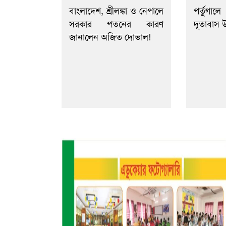
বাংলাদেশ, শ্রীলঙ্কা ও নেপালে
পর্তুগা
সরকার পতনের কারণ
দূতাবাস উ
জানালেন অজিত দোভাল!