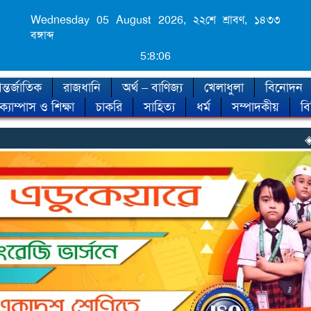
Wednesday 05 August 2026,
২২শে শ্রাবণ, ১৪৩৩
বঙ্গাব্দ
5:8:08
্তর্জাতিক
রাজধানি
অর্থ – বাণিজ্য
খেলাধুলা
বিনোদন
ক্যাম্পাস ও শিক্ষা
চাকরি
সাহিত্য
ধর্ম
সম্পাদকীয়
ব
◈ শীত কবে আসছে,