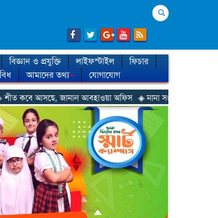
Search
বিজ্ঞান ও প্রযুক্তি
লাইফস্টাইল
ফিচার
িবিধ
আমাদের তথ্য
যোগাযোগ
 জানাল আবহাওয়া অফিস
◈ নানা সংকটে রিক্রুটিং এজেন্সি, হুমকির মুখে শ্