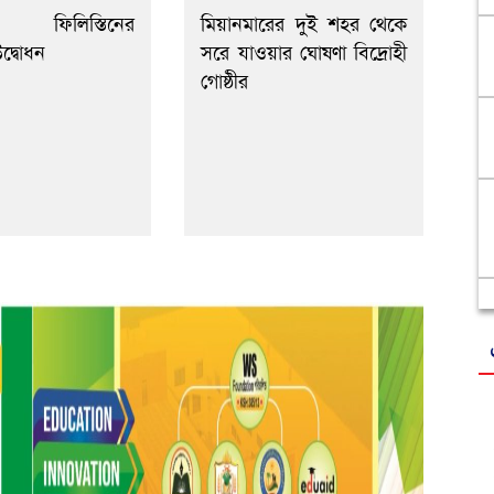
লে ফিলিস্তিনের
মিয়ানমারের দুই শহর থেকে
দ্বোধন
সরে যাওয়ার ঘোষণা বিদ্রোহী
গোষ্ঠীর