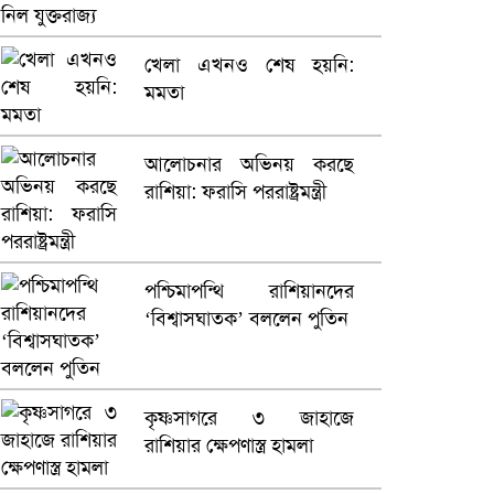
ভারতে ভয়াবহ সড়ক দুর্ঘটনা,
খেলা এখনও শেষ হয়নি:
নিহত ১৫
মমতা
হলিউডে নতুন প্রেমের গুঞ্জন
আলোচনার অভিনয় করছে
রাশিয়া: ফরাসি পররাষ্ট্রমন্ত্রী
পশ্চিমাপন্থি রাশিয়ানদের
‘বিশ্বাসঘাতক’ বললেন পুতিন
কৃষ্ণসাগরে ৩ জাহাজে
রাশিয়ার ক্ষেপণাস্ত্র হামলা