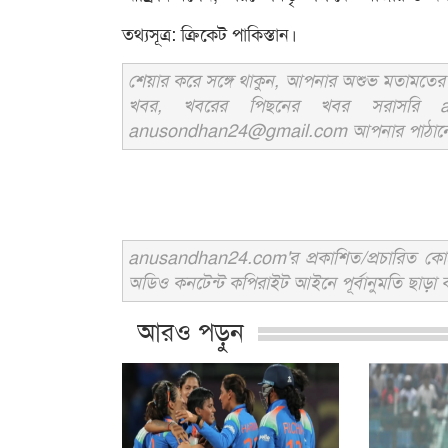
তথ্যসূত্র: ক্রিকেট পাকিস্তান।
শেয়ার করে সঙ্গে থাকুন, আপনার অশুভ মতামতের জ
খবর, খবরের পিছনের খবর সরাসরি an
anusondhan24@gmail.com আপনার পাঠানো তথ্য
anusandhan24.com'র প্রকাশিত/প্রচারিত কোনো 
অডিও কনটেন্ট কপিরাইট আইনে পূর্বানুমতি ছাড়া ব
আরও পড়ুন