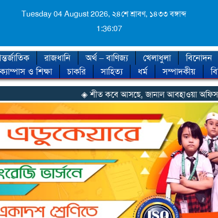
Tuesday 04 August 2026,
২৪শে শ্রাবণ, ১৪৩৩ বঙ্গাব্দ
1:36:09
্তর্জাতিক
রাজধানি
অর্থ – বাণিজ্য
খেলাধুলা
বিনোদন
ক্যাম্পাস ও শিক্ষা
চাকরি
সাহিত্য
ধর্ম
সম্পাদকীয়
ব
◈ শীত কবে আসছে, জানাল আবহাওয়া অফিস
◈ নানা সংকটে রিক্র