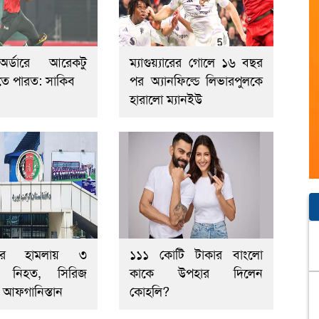
র্ডারে আরেকটু
ম্যাগুয়্যারের গোলে ১৬ বছর
িতে পারত: সাকিব
পর অ্যানফিল্ডে লিভারপুলকে
হারালো ম্যানইউ
তানের হামলায় ৩
১১১ কোটি টাকার বাংলো
ার নিহত, সিরিজ
কাকে উপহার দিলেন
 আফগানিস্তান
কোহলি?