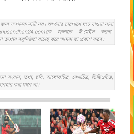
ন্য সম্পাদক দায়ী নয়। আপনার চারপাশে ঘটে যাওয়া নানা
usandhan24.com'কে জানাতে ই-মেইল করুন-
ের বস্তুনিষ্ঠতা যাচাই করে আমরা তা প্রকাশ করব।
সংবাদ, তথ্য, ছবি, আলোকচিত্র, রেখাচিত্র, ভিডিওচিত্র,
্যবহার করা যাবে না।