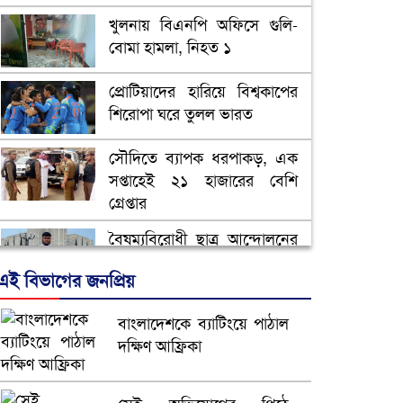
খুলনায় বিএনপি অফিসে গুলি-
বোমা হামলা, নিহত ১
প্রোটিয়াদের হারিয়ে বিশ্বকাপের
শিরোপা ঘরে তুলল ভারত
সৌদিতে ব্যাপক ধরপাকড়, এক
সপ্তাহেই ২১ হাজারের বেশি
গ্রেপ্তার
বৈষম্যবিরোধী ছাত্র আন্দোলনের
সাধারণ সম্পাদকের পদত্যাগ
এই বিভাগের জনপ্রিয়
ভিউ বাড়াতে রাম দা হাতে
বাংলাদেশকে ব্যাটিংয়ে পাঠাল
ফেসবুকে ভিডিও পোস্ট শিক্ষকের
দক্ষিণ আফ্রিকা
আ.লীগ ও জাপার ৯ নেতা
কারাগারে