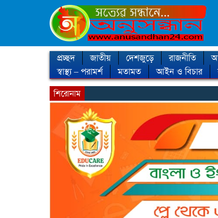
প্রচ্ছদ
জাতীয়
দেশজুড়ে
রাজনীতি
আন
স্বাস্থ্য – পরামর্শ
মতামত
আইন ও বিচার
শিরোনাম