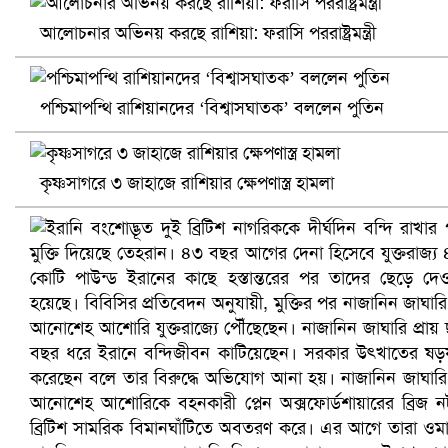
আলোচনার অভিনয় করছে রাশিয়া: ফরাসি পররাষ্ট্রমন্ত্রী
পশ্চিমাপন্থি রাশিয়ানদের ‘বিশ্বাসঘাতক’ বললেন পুতিন
খুলনায় বিএনপি অফিসে গুলি-বোমা হামলা, নিহত ১
কৃষ্ণসাগরে ৩ জাহাজে রাশিয়ার ক্ষেপণাস্ত্র হামলা