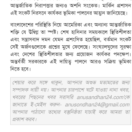
আন্তর্জাতিক নিরাপত্তার জন্যও অশনি সংকেত। মার্কিন প্রশাসন
এই সংকট নিরসনে কার্যকর ভূমিকা পালনের আহ্বান জানিয়েছে।
বাংলাদেশের পরিস্থিতি নিয়ে আমেরিকা এবং অন্যান্য আন্তর্জাতিক
শক্তি যে উদ্বিগ্ন তা স্পষ্ট। শেখ হাসিনার সময়কালে স্থিতিশীলতা
এবং সন্ত্রাসবাদ দমন যেমন প্রশংসিত হয়েছিল, বর্তমান সংকট
সেই অর্জনগুলোকে প্রশ্নের মুখে ফেলেছে। সংখ্যালঘুদের সুরক্ষা
এবং দেশের স্থিতিশীলতার জন্য প্রয়োজন কার্যকর পদক্ষেপ।
অন্তর্বর্তী সরকারকে এই দায়িত্ব পালনে আরও সক্রিয় ভূমিকা
নিতে হবে।
শেয়ার করে সঙ্গে থাকুন, আপনার অশুভ মতামতের জন্য
সম্পাদক দায়ী নয়। আপনার চারপাশে ঘটে যাওয়া নানা খবর,
খবরের পিছনের খবর সরাসরি anusandhan24.com'কে
জানাতে ই-মেইল করুন- anusondhan24@gmail.com
আপনার পাঠানো তথ্যের বস্তুনিষ্ঠতা যাচাই করে আমরা তা
প্রকাশ করব।