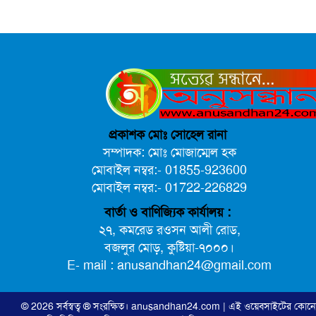
প্রকাশক মোঃ সোহেল রানা
সম্পাদক: মোঃ মোজাম্মেল হক
মোবাইল নম্বর:- 01855-923600
মোবাইল নম্বর:- 01722-226829
বার্তা ও বাণিজ্যিক কার্যালয় :
২৭, কমরেড রওসন আলী রোড,
বজলুর মোড়, কুষ্টিয়া-৭০০০।
E- mail : anusandhan24@gmail.com
© 2026 সর্বস্বত্ব ® সংরক্ষিত।
anusandhan24.com
| এই ওয়েবসাইটের কোন