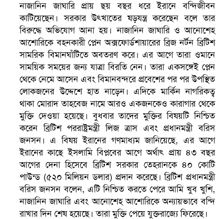
নাজানিন জাঘারি প্রায় ছয় বছর ধরে ইরানে বন্দিজীবন
কাটিয়েছেন। সরকার উৎখাতের ষড়যন্ত্র করেছেন বলে তার
বিরুদ্ধে অভিযোগ আনা হয়। নাজানিন জাঘারি ও আনোশেহ
আশোরিকে বহনকারী প্লেন অক্সফোর্ডশায়ারের ব্রিজ নর্টন ব্রিটিশ
সামরিক বিমানঘাঁটিতে অবতরণ করে। এর আগে তারা ওমানে
বৈষম্যবিরোধী ছাত্র আন্দোলনের সাধারণ সম্পাদকের পদত্যাগ
সাময়িক সময়ের জন্য যাত্রা বিরতি নেন। তারা একসঙ্গেই প্লেন
থেকে নেমে আসেন এবং বিমানবন্দরে প্রবেশের পর পর উপস্থিত
লোকজনের উদ্দেশে হাত নাড়েন। এদিকে মার্কিন নাগরিকত্ব
থাকা মোরাদ তাহবেজ নামে আরও একজনকেও কারাগার থেকে
মুক্তি দেওয়া হয়েছে। বুধবার তাদের মুক্তির বিষয়টি নিশ্চিত
করেন ব্রিটিশ পররাষ্ট্রমন্ত্রী লিজ ত্রাস এবং প্রধানমন্ত্রী বরিস
জনসন। এ বিষয় ইরানের গণমাধ্যম জানিয়েছে, এর আগে
ইরানের কাছে ইসলামি বিপ্লবের আগে অর্থাৎ প্রায় ৪৩ বছর
আগের দেনা হিসেবে ব্রিটিশ সরকার তেহরানকে ৪০ কোটি
পাউন্ড (৫২০ মিলিয়ন ডলার) প্রদান করেছে। ব্রিটিশ প্রধানমন্ত্রী
বরিস জনসন বলেন, এটি নিশ্চিত করতে পেরে আমি খুব খুশি,
ভিউ বাড়াতে রাম দা হাতে ফেসবুকে ভিডিও পোস্ট শিক্ষকের
নাজানিন জাঘারি এবং আনোশেহ আশোরিকে অন্যায়ভাবে বন্দি
রাখার দিন শেষ হয়েছে। তারা মুক্তি পেয়ে যুক্তরাজ্যে ফিরেছে।