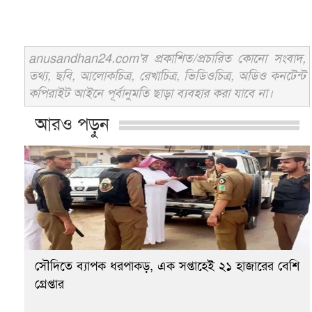
anusandhan24.com'র প্রকাশিত/প্রচারিত কোনো সংবাদ,
তথ্য, ছবি, আলোকচিত্র, রেখাচিত্র, ভিডিওচিত্র, অডিও কনটেন্ট
কপিরাইট আইনে পূর্বানুমতি ছাড়া ব্যবহার করা যাবে না।
আরও পড়ুন
সৌদিতে ব্যাপক ধরপাকড়, এক সপ্তাহেই ২১ হাজারের বেশি
গ্রেপ্তার