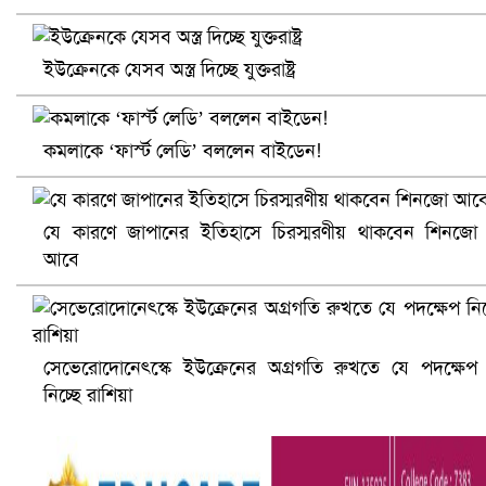
ইউক্রেনকে যেসব অস্ত্র দিচ্ছে যুক্তরাষ্ট্র
কমলাকে ‘ফার্স্ট লেডি’ বললেন বাইডেন!
যে কারণে জাপানের ইতিহাসে চিরস্মরণীয় থাকবেন শিনজো
আবে
আ.লীগ ও জাপার ৯ নেতা কারাগারে
সেভেরোদোনেৎস্কে ইউক্রেনের অগ্রগতি রুখতে যে পদক্ষেপ
নিচ্ছে রাশিয়া