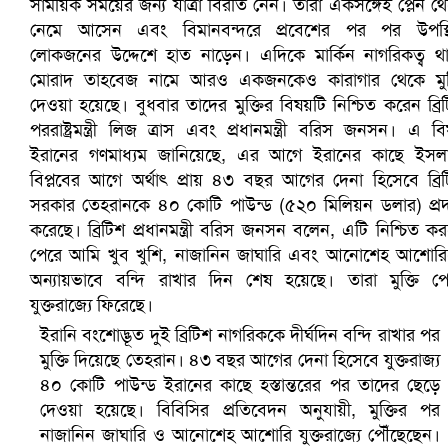
প্রোটিয়াদের হারিয়ে বিশ্বকাপের শিরোপা ঘরে তুলল ভারত
সৌদিতে ব্যাপক ধরপাকড়, এক সপ্তাহেই ২১ হাজারের বেশি গ্রেপ্তা
ইরানি বংশোদ্ভূত দুই ব্রিটিশ নাগরিককে দীর্ঘদিন বন্দি রাখার পর
মুক্তি দিয়েছে তেহরান। ৪৩ বছর আগের দেনা হিসেবে যুক্তরাজ্য
৪০ কোটি পাউন্ড ইরানের কাছে হস্তান্তরের পর তাদের ছেড়ে
দেওয়া হয়েছে। বিবিসির প্রতিবেদন অনুযায়ী, মুক্তির পর
নাজানিন জাঘারি ও আনোশেহ আশোরি যুক্তরাজ্যে পৌঁছেছেন।