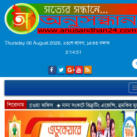
Thursday 06 August 2026,
২৩শে শ্রাবণ, ১৪৩৩ বঙ্গাব্দ
2:14:54
S
শিরোনাম
িস
◈ নানা সংকটে রিক্রুটিং এজেন্সি, হুমকির মুখে শ্রম রপ্তানি
◈ খুলনায় 