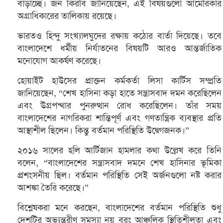
বাড়াচ্ছে। জন কিরবি জানিয়েছেন, এই বিষয়গুলো আমেরিকার
অগ্রাধিকারের তালিকায় রয়েছে।
ভারতও হিন্দু সংখ্যালঘুদের রক্ষায় কঠোর বার্তা দিয়েছে। তবে
বাংলাদেশে ধর্মীয় নির্যাতনের বিষয়টি আরও আন্তর্জাতিক
মনোযোগ আকর্ষণ করেছে।
হোয়াইট হাউসের প্রাক্তন কর্মকর্তা লিসা কার্টিস সম্প্রতি
জানিয়েছেন, “শেখ হাসিনা কড়া হাতে সন্ত্রাসবাদ দমন করেছিলেন
এবং উগ্রপন্থার পুনরুত্থান রোধ করেছিলেন। তাঁর সময়
বাংলাদেশের নাগরিকরা শান্তিপূর্ণ এবং গণতান্ত্রিক ব্যবস্থার প্রতি
আস্থাশীল ছিলেন। কিন্তু বর্তমান পরিস্থিতি উদ্বেগজনক।”
২০১৬ সালের হলি আর্টিজান হামলার কথা উল্লেখ করে তিনি
বলেন, “বাংলাদেশের সন্ত্রাসবাদ দমনে শেখ হাসিনার ভূমিকা
প্রশংসনীয় ছিল। বর্তমান পরিস্থিতি সেই অর্জনগুলো নষ্ট করার
আশঙ্কা তৈরি করেছে।”
বিশ্লেষকরা মনে করছেন, বাংলাদেশের বর্তমান পরিস্থিতি শুধু
দেশটির অভ্যন্তরীণ সমস্যা নয় বরং আঞ্চলিক স্থিতিশীলতা এবং