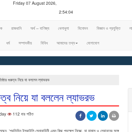
Friday 07 August 2026,
2:54:05
িক
রাজধানি
অর্থ – বাণিজ্য
খেলাধুলা
বিনোদন
বিজ্ঞান ও প্রযুক্তি
ল
ধর্ম
সম্পাদকীয়
বিবিধ
আমাদের তথ্য
যোগাযোগ
◈ শীত
রতিষ্ঠার গুরুত্ব নিয়ে যা বললেন ল্যাভরভ
গুরুত্ব নিয়ে যা বললেন ল্যাভরভ
sday
112 বার পঠিত
লেছেন, ‘প্রতিদিন ইসরাইলি সেনাবাহিনী এমন কিছু পদক্ষেপ নিচ্ছে, যা হামাস ও লেবাননের সঙ্গে