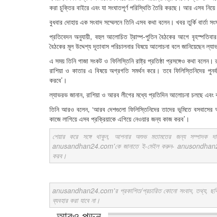
করা চুক্তির বাইরে এবং যা সংঘাতপূর্ণ পরিস্থিতি তৈরি করছে। আর এসব নিয়
বুধবার দোহায় এক সংবাদ সম্মেলনে তিনি এসব কথা বলেন। খবর তুর্কি বার্তা স
প্রতিবেদন অনুযায়ী, বহুল আলোচিত ট্রাম্প-পুতিন বৈঠকের আগে বৃহস্পতিবার এ
বৈঠকের মূল উদ্দেশ্য দূতাবাস পরিচালনার বিষয়ে আলোচনা বলে জানিয়েছেন ল্য
এ সময় তিনি গাজা সংকট ও ফিলিস্তিনি রাষ্ট্র প্রতিষ্ঠা প্রসঙ্গেও কথা বলেন। রুশ প
রাশিয়া ও কাতার এ বিষয়ে অগ্রগতি সমর্থন করে। তবে ফিলিস্তিনিদের পুনর্
করবে’।
ল্যাভরভ জানান, রাশিয়া ও আরব লীগের মধ্যে প্রতিদিন আলোচনা চলছে এবং 
তিনি আরও বলেন, ‘আরব দেশগুলো ফিলিস্তিনিদের তাদের ভূমিতে বসবাসের অধ
কাজে লাগিয়ে এসব প্রক্রিয়াকে এগিয়ে নেওয়ার জন্য কাজ করব’।
শেয়ার করে সঙ্গে থাকুন, আপনার অশুভ মতামতের জন্য সম্পাদক দ
anusandhan24.com'কে জানাতে ই-মেইল করুন- anusondhan24@gm
করব।
anusandhan24.com'র প্রকাশিত/প্রচারিত কোনো সংবাদ, তথ্য, ছবি, আলো
ব্যবহার করা যাবে না।
আরও পড়ুন