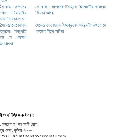
যে কারণে জাপানের ইতিহাসে চিরস্মরণীয় থাকবেন
শিনজো আবে
সেভেরোদোনেৎস্কে ইউক্রেনের অগ্রগতি রুখতে যে
পদক্ষেপ নিচ্ছে রাশিয়া
্তা ও বাণিজ্যিক কার্যালয় :
, কমরেড রওসন আলী রোড,
লুর মোড়, কুষ্টিয়া-৭০০০।
- mail : anusandhan24@gmail.com