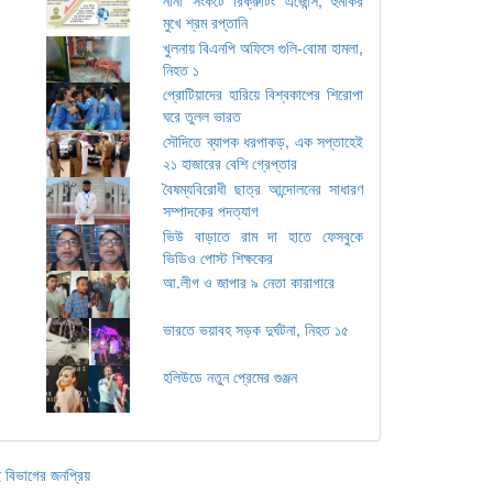
মুখে শ্রম রপ্তানি
খুলনায় বিএনপি অফিসে গুলি-বোমা হামলা,
নিহত ১
প্রোটিয়াদের হারিয়ে বিশ্বকাপের শিরোপা
ঘরে তুলল ভারত
সৌদিতে ব্যাপক ধরপাকড়, এক সপ্তাহেই
২১ হাজারের বেশি গ্রেপ্তার
বৈষম্যবিরোধী ছাত্র আন্দোলনের সাধারণ
সম্পাদকের পদত্যাগ
ভিউ বাড়াতে রাম দা হাতে ফেসবুকে
ভিডিও পোস্ট শিক্ষকের
আ.লীগ ও জাপার ৯ নেতা কারাগারে
ভারতে ভয়াবহ সড়ক দুর্ঘটনা, নিহত ১৫
হলিউডে নতুন প্রেমের গুঞ্জন
 বিভাগের জনপ্রিয়