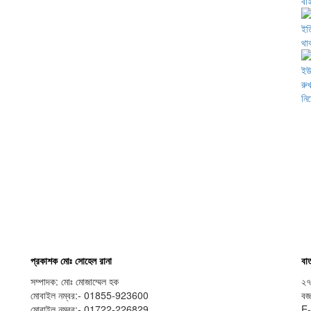
প্রকাশক মোঃ সোহেল রানা
বার
সম্পাদক: মোঃ মোজাম্মেল হক
২৭
মোবাইল নম্বর:- 01855-923600
বজ
মোবাইল নম্বর:- 01722-226829
E