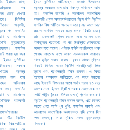
ইরানে বন্দিজীবন কাটিয়েছেন। সরকার উৎখাতের
ষড়যন্ত্র করেছেন বলে তার বিরুদ্ধে অভিযোগ আনা
হয়। নাজানিন জাঘারি ও আনোশেহ আশোরিকে
বহনকারী প্লেন অক্সফোর্ডশায়ারের ব্রিজ নর্টন ব্রিটিশ
সামরিক বিমানঘাঁটিতে অবতরণ করে। এর আগে তারা
ওমানে সাময়িক সময়ের জন্য যাত্রা বিরতি নেন।
তারা একসঙ্গেই প্লেন থেকে নেমে আসেন এবং
বিমানবন্দরে প্রবেশের পর পর উপস্থিত লোকজনের
উদ্দেশে হাত নাড়েন। এদিকে মার্কিন নাগরিকত্ব থাকা
মোরাদ তাহবেজ নামে আরও একজনকেও কারাগার
থেকে মুক্তি দেওয়া হয়েছে। বুধবার তাদের মুক্তির
বিষয়টি নিশ্চিত করেন ব্রিটিশ পররাষ্ট্রমন্ত্রী লিজ
ত্রাস এবং প্রধানমন্ত্রী বরিস জনসন। এ বিষয়
ইরানের গণমাধ্যম জানিয়েছে, এর আগে ইরানের
কাছে ইসলামি বিপ্লবের আগে অর্থাৎ প্রায় ৪৩ বছর
আগের দেনা হিসেবে ব্রিটিশ সরকার তেহরানকে ৪০
কোটি পাউন্ড (৫২০ মিলিয়ন ডলার) প্রদান করেছে।
ব্রিটিশ প্রধানমন্ত্রী বরিস জনসন বলেন, এটি নিশ্চিত
করতে পেরে আমি খুব খুশি, নাজানিন জাঘারি এবং
আনোশেহ আশোরিকে অন্যায়ভাবে বন্দি রাখার দিন
শেষ হয়েছে। তারা মুক্তি পেয়ে যুক্তরাজ্যে
ফিরেছে।