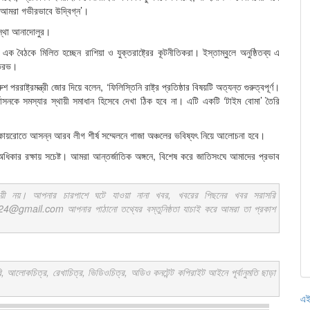
ে আমরা গভীরভাবে উদ্বিগ্ন’।
ংস্থা আনাদোলুর।
ক বৈঠকে মিলিত হচ্ছেন রাশিয়া ও যুক্তরাষ্ট্রের কূটনীতিকরা। ইস্তাম্বুলে অনুষ্ঠিতব্য এ
াভরভ।
ররাষ্ট্রমন্ত্রী জোর দিয়ে বলেন, ‘ফিলিস্তিনি রাষ্ট্র প্রতিষ্ঠার বিষয়টি অত্যন্ত গুরুত্বপূর্ণ।
বাসনকে সমস্যার স্থায়ী সমাধান হিসেবে দেখা ঠিক হবে না। এটি একটি ‘টাইম বোমা’ তৈরি
কায়রোতে আসন্ন আরব লীগ শীর্ষ সম্মেলনে গাজা অঞ্চলের ভবিষ্যৎ নিয়ে আলোচনা হবে।
িকার রক্ষায় সচেষ্ট। আমরা আন্তর্জাতিক অঙ্গনে, বিশেষ করে জাতিসংঘে আমাদের প্রভাব
ায়ী নয়। আপনার চারপাশে ঘটে যাওয়া নানা খবর, খবরের পিছনের খবর সরাসরি
ail.com আপনার পাঠানো তথ্যের বস্তুনিষ্ঠতা যাচাই করে আমরা তা প্রকাশ
কচিত্র, রেখাচিত্র, ভিডিওচিত্র, অডিও কনটেন্ট কপিরাইট আইনে পূর্বানুমতি ছাড়া
এই