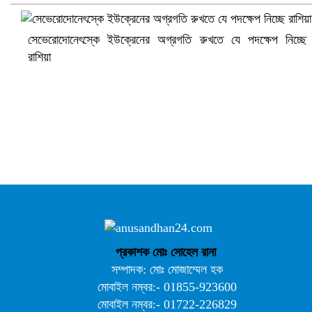
সেভেরোদোনেৎস্কে ইউক্রেনের অগ্রগতি রুখতে যে পদক্ষেপ নিচ্ছে
রাশিয়া
আ.লীগ ও জাপার ৯ নেতা কারাগারে
প্রকাশক মোঃ সোহেল রানা
সম্পাদক: মোঃ মোজাম্মেল হক
মোবাইল নম্বর:- 01855-923600
মোবাইল নম্বর:- 01722-226829