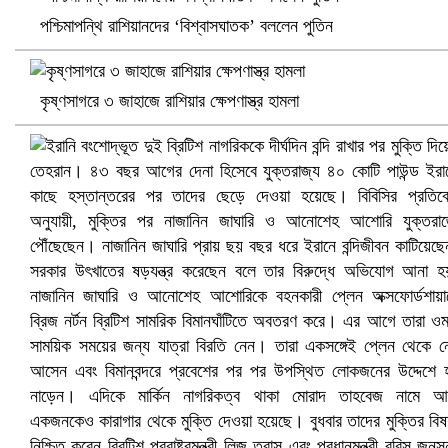
পশ্চিমাপন্থি রাশিয়ানদের ‘বিশ্বাসঘাতক’ বললেন পুতিন
কৃষ্ণসাগরে ৩ জাহাজে রাশিয়ার ক্ষেপণাস্ত্র হামলা
খুলনায় বিএনপি অফিসে গুলি-বোমা হামলা, নিহত ১
প্রোটিয়াদের হারিয়ে বিশ্বকাপের শিরোপা ঘরে তুলল ভারত