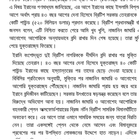
ইরানি বংশোদ্ভূত দুই ব্রিটিশ নাগরিককে দীর্ঘদিন বন্দি রাখার পর মুক্তি
দিয়েছে তেহরান। ৪৩ বছর আগের দেনা হিসেবে যুক্তরাজ্য ৪০ কোটি
পাউন্ড ইরানের কাছে হস্তান্তরের পর তাদের ছেড়ে দেওয়া হয়েছে।
সৌদিতে ব্যাপক ধরপাকড়, এক সপ্তাহেই ২১ হাজারের বেশি গ্রেপ্তার
বিবিসির প্রতিবেদন অনুযায়ী, মুক্তির পর নাজানিন জাঘারি ও আনোশেহ
আশোরি যুক্তরাজ্যে পৌঁছেছেন। নাজানিন জাঘারি প্রায় ছয় বছর ধরে
ইরানে বন্দিজীবন কাটিয়েছেন। সরকার উৎখাতের ষড়যন্ত্র করেছেন বলে তার
বিরুদ্ধে অভিযোগ আনা হয়। নাজানিন জাঘারি ও আনোশেহ আশোরিকে
বহনকারী প্লেন অক্সফোর্ডশায়ারের ব্রিজ নর্টন ব্রিটিশ সামরিক বিমানঘাঁটিতে
অবতরণ করে। এর আগে তারা ওমানে সাময়িক সময়ের জন্য যাত্রা বিরতি
নেন। তারা একসঙ্গেই প্লেন থেকে নেমে আসেন এবং বিমানবন্দরে
প্রবেশের পর পর উপস্থিত লোকজনের উদ্দেশে হাত নাড়েন। এদিকে