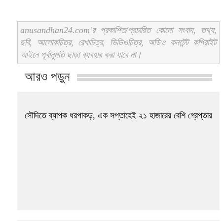
anusandhan24.com'র প্রকাশিত/প্রচারিত কোনো সংবাদ, তথ্য,
ছবি, আলোকচিত্র, রেখাচিত্র, ভিডিওচিত্র, অডিও কনটেন্ট কপিরাইট
আইনে পূর্বানুমতি ছাড়া ব্যবহার করা যাবে না।
আরও পড়ুন
সৌদিতে ব্যাপক ধরপাকড়, এক সপ্তাহেই ২১ হাজারের বেশি গ্রেপ্তার