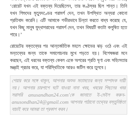
‘রোয়েট যখন এই বক্তব্য দিয়েছিলেন, তার কণ্ঠস্বর ছিল শান্ত। তিনি
যখন শিশুদের মৃত্যুদণ্ডের পরামর্শ দেন, তখন উপস্থিত অন্যরা কোনো
প্রতিবাদ করেনি। এটি আমাকে গভীরভাবে চিন্তা করতে বাধ্য করেছে যে,
যখন কিছু মানুষ যুদ্ধাপরাধের পরামর্শ দেন, তখন বিষয়টি কতটা কলুষিত হতে
পারে।’
রোয়েটের বক্তব্যের পর আন্তর্জাতিক মহলে ক্ষোভের ঝড় ওঠে এবং এই
মন্তব্যের জন্য তাকে সমালোচনার মুখে পড়তে হয়। বিশেষজ্ঞরা মনে
করছেন, এই ধরনের বক্তব্য কেবল একে অপরের প্রতি ঘৃণা এবং সহিংসতার
মন্ত্রই প্রচার করে, যা পরিস্থিতিকে আরও জটিল করে তুলবে।
শেয়ার করে সঙ্গে থাকুন, আপনার অশুভ মতামতের জন্য সম্পাদক দায়ী
নয়। আপনার চারপাশে ঘটে যাওয়া নানা খবর, খবরের পিছনের খবর
সরাসরি anusandhan24.com'কে জানাতে ই-মেইল করুন-
anusondhan24@gmail.com আপনার পাঠানো তথ্যের বস্তুনিষ্ঠতা
যাচাই করে আমরা তা প্রকাশ করব।