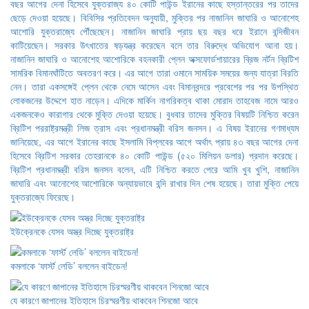
বছর আগের দেনা হিসেবে যুক্তরাজ্য ৪০ কোটি পাউন্ড ইরানের কাছে হস্তান্তরের পর তাদের
ছেড়ে দেওয়া হয়েছে। বিবিসির প্রতিবেদন অনুযায়ী, মুক্তির পর নাজানিন জাঘারি ও আনোশেহ
আশোরি যুক্তরাজ্যে পৌঁছেছেন। নাজানিন জাঘারি প্রায় ছয় বছর ধরে ইরানে বন্দিজীবন
কাটিয়েছেন। সরকার উৎখাতের ষড়যন্ত্র করেছেন বলে তার বিরুদ্ধে অভিযোগ আনা হয়।
নাজানিন জাঘারি ও আনোশেহ আশোরিকে বহনকারী প্লেন অক্সফোর্ডশায়ারের ব্রিজ নর্টন ব্রিটিশ
সামরিক বিমানঘাঁটিতে অবতরণ করে। এর আগে তারা ওমানে সাময়িক সময়ের জন্য যাত্রা বিরতি
নেন। তারা একসঙ্গেই প্লেন থেকে নেমে আসেন এবং বিমানবন্দরে প্রবেশের পর পর উপস্থিত
লোকজনের উদ্দেশে হাত নাড়েন। এদিকে মার্কিন নাগরিকত্ব থাকা মোরাদ তাহবেজ নামে আরও
একজনকেও কারাগার থেকে মুক্তি দেওয়া হয়েছে। বুধবার তাদের মুক্তির বিষয়টি নিশ্চিত করেন
ব্রিটিশ পররাষ্ট্রমন্ত্রী লিজ ত্রাস এবং প্রধানমন্ত্রী বরিস জনসন। এ বিষয় ইরানের গণমাধ্যম
জানিয়েছে, এর আগে ইরানের কাছে ইসলামি বিপ্লবের আগে অর্থাৎ প্রায় ৪৩ বছর আগের দেনা
হিসেবে ব্রিটিশ সরকার তেহরানকে ৪০ কোটি পাউন্ড (৫২০ মিলিয়ন ডলার) প্রদান করেছে।
ব্রিটিশ প্রধানমন্ত্রী বরিস জনসন বলেন, এটি নিশ্চিত করতে পেরে আমি খুব খুশি, নাজানিন
জাঘারি এবং আনোশেহ আশোরিকে অন্যায়ভাবে বন্দি রাখার দিন শেষ হয়েছে। তারা মুক্তি পেয়ে
যুক্তরাজ্যে ফিরেছে।
ইউক্রেনকে যেসব অস্ত্র দিচ্ছে যুক্তরাষ্ট্র
কমলাকে ‘ফার্স্ট লেডি’ বললেন বাইডেন!
যে কারণে জাপানের ইতিহাসে চিরস্মরণীয় থাকবেন শিনজো আবে