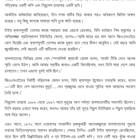
পত্রিকার একটি কপি এবং প্রিন্সেস ডায়ানার একটি ছবি।
আর্কাইভ কর্মকর্তারা জানিয়েছেন, তিন দশক মাটির নিচে থাকার পরও অধিকাংশ জিনিস অক্ষত
রয়েছে। শুধু কিছু কাগজে সামান্য পানি ঢুকে ক্ষতি হয়েছে।
টাইম ক্যাপসুলটি তোলার কাজে সহায়তা করা রোচনা রেডকার, যিনি বর্তমানে শিশু ক্যান্সার ও
অস্থিমজ্জা প্রতিস্থাপন ইউনিটের ফেলো, বলেন—‘আমি মাত্র ছয় মাস আগে জিওএসএইচে
যোগ দিয়েছি এবং ক্যাপসুলটি তোলার কাজে যুক্ত হতে পেরে ভীষণ আনন্দিত। যেই বছরে আমি
জন্মেছিলাম, সেই বছরেই এটি মাটিচাপা দেওয়া হয়েছিল।’
হাসপাতালের সিনিয়র হেলথ প্লে স্পেশালিস্ট জ্যানেট হোমস বলেন, ‘পকেট টিভি দেখে অনেক
স্মৃতি ভেসে উঠল। আমি আমার স্বামীর জন্যও একটি কিনেছিলাম, যখন তিনি সারা দেশে কোচ
চালাতেন। তখন এগুলো খুবই দামি ছিল।’
জিওএসএইচের নির্বাহী পরিচালক জেসন ডসন, যিনি ক্যাপসুল উন্মোচন তদারকি করেন, বলেন
—‘এটি ছিল বেশ আবেগঘন মুহূর্ত… যেন প্রজন্মের রেখে যাওয়া স্মৃতির সঙ্গে আমাদের সংযোগ
তৈরি হলো।’
প্রিন্সেস ডায়ানা ১৯৮৯ থেকে ১৯৯৭ সালে মৃত্যুর আগ পর্যন্ত হাসপাতালটির সভাপতি ছিলেন।
তিনি বহুবার এখানে সফর করেন, কখনও আবার তাঁর দুই পুত্র প্রিন্স উইলিয়াম ও প্রিন্স হ্যারিকে
সঙ্গে নিয়ে আসেন।
এরও আগে, ১৮৭২ সালে ওয়েলসের তৎকালীন রাজকুমারী আলেকজান্দ্রা হাসপাতালের পুরনো
ভবনের ভিত্তিপ্রস্তর স্থাপন করেছিলেন। সেবার তিনিও একটি টাইম ক্যাপসুল রেখেছিলেন,
যাতে ছিল রানী ভিক্টোরিয়ার ছবি ও দ্য টাইমস-এর একটি কপি। তবে সেটি আর খুঁজে পাওয়া