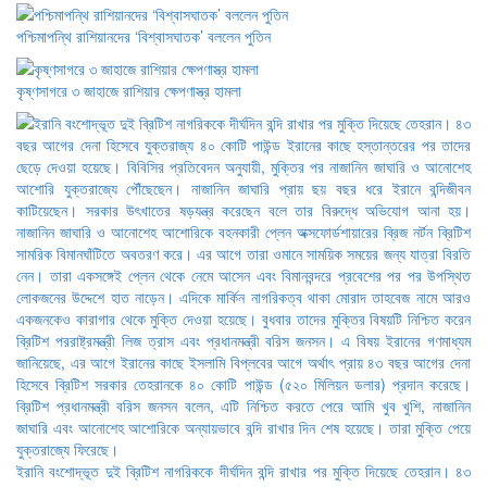
পশ্চিমাপন্থি রাশিয়ানদের ‘বিশ্বাসঘাতক’ বললেন পুতিন
কৃষ্ণসাগরে ৩ জাহাজে রাশিয়ার ক্ষেপণাস্ত্র হামলা
ইরানি বংশোদ্ভূত দুই ব্রিটিশ নাগরিককে দীর্ঘদিন বন্দি রাখার পর মুক্তি দিয়েছে তেহরান। ৪৩