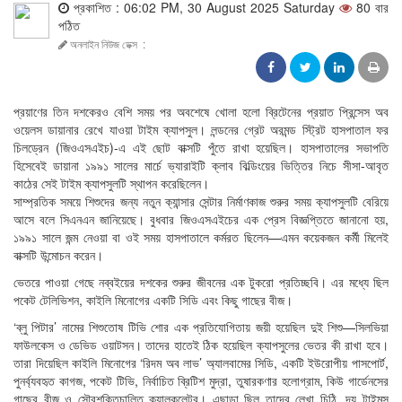
প্রকাশিত : 06:02 PM, 30 August 2025 Saturday
80 বার
পঠিত
অনলাইন নিউজ ডেক্স
:
প্রয়াণের তিন দশকেরও বেশি সময় পর অবশেষে খোলা হলো ব্রিটেনের প্রয়াত প্রিন্সেস অব
ওয়েলস ডায়ানার রেখে যাওয়া টাইম ক্যাপসুল। লন্ডনের গ্রেট অরমন্ড স্ট্রিট হাসপাতাল ফর
চিলড্রেন (জিওএসএইচ)-এ এই ছোট বাক্সটি পুঁতে রাখা হয়েছিল। হাসপাতালের সভাপতি
হিসেবেই ডায়ানা ১৯৯১ সালের মার্চে ভ্যারাইটি ক্লাব বিল্ডিংয়ের ভিত্তির নিচে সীসা-আবৃত
কাঠের সেই টাইম ক্যাপসুলটি স্থাপন করেছিলেন।
সাম্প্রতিক সময়ে শিশুদের জন্য নতুন ক্যান্সার সেন্টার নির্মাণকাজ শুরুর সময় ক্যাপসুলটি বেরিয়ে
আসে বলে সিএনএন জানিয়েছে। বুধবার জিওএসএইচের এক প্রেস বিজ্ঞপ্তিতে জানানো হয়,
১৯৯১ সালে জন্ম নেওয়া বা ওই সময় হাসপাতালে কর্মরত ছিলেন—এমন কয়েকজন কর্মী মিলেই
বাক্সটি উন্মোচন করেন।
ভেতরে পাওয়া গেছে নব্বইয়ের দশকের শুরুর জীবনের এক টুকরো প্রতিচ্ছবি। এর মধ্যে ছিল
পকেট টেলিভিশন, কাইলি মিনোগের একটি সিডি এবং কিছু গাছের বীজ।
‘ব্লু পিটার’ নামের শিশুতোষ টিভি শোর এক প্রতিযোগিতায় জয়ী হয়েছিল দুই শিশু—সিলভিয়া
ফাউলকেস ও ডেভিড ওয়াটসন। তাদের হাতেই ঠিক হয়েছিল ক্যাপসুলের ভেতর কী রাখা হবে।
তারা দিয়েছিল কাইলি মিনোগের ‘রিদম অব লাভ’ অ্যালবামের সিডি, একটি ইউরোপীয় পাসপোর্ট,
পুনর্ব্যবহৃত কাগজ, পকেট টিভি, নির্বাচিত ব্রিটিশ মুদ্রা, তুষারকণার হলোগ্রাম, কিউ গার্ডেনসের
গাছের বীজ ও সৌরশক্তিচালিত ক্যালকুলেটর। এছাড়া ছিল তাদের লেখা চিঠি, দ্য টাইমস