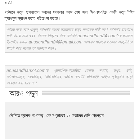
যায়নি।
বর্তমানে নতুন হাসপাতাল ভবনের সংস্কার কাজ শেষ হলে জিওএসএইচ একটি নতুন টাইম
ক্যাপসুল স্থাপন করার পরিকল্পনা করছে।
শেয়ার করে সঙ্গে থাকুন, আপনার অশুভ মতামতের জন্য সম্পাদক দায়ী নয়। আপনার চারপাশে
ঘটে যাওয়া নানা খবর, খবরের পিছনের খবর সরাসরি anusandhan24.com'কে জানাতে
ই-মেইল করুন- anusondhan24@gmail.com আপনার পাঠানো তথ্যের বস্তুনিষ্ঠতা
যাচাই করে আমরা তা প্রকাশ করব।
anusandhan24.com'র প্রকাশিত/প্রচারিত কোনো সংবাদ, তথ্য, ছবি,
আলোকচিত্র, রেখাচিত্র, ভিডিওচিত্র, অডিও কনটেন্ট কপিরাইট আইনে পূর্বানুমতি ছাড়া
ব্যবহার করা যাবে না।
আরও পড়ুন
সৌদিতে ব্যাপক ধরপাকড়, এক সপ্তাহেই ২১ হাজারের বেশি গ্রেপ্তার