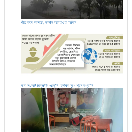
শীত কবে আসছে, জানাল আবহাওয়া অফিস
নানা সংকটে রিক্রুটিং এজেন্সি, হুমকির মুখে শ্রম রপ্তানি