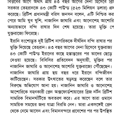
সৌদিতে ব্যাপক ধরপাকড়, এক সপ্তাহেই ২১ হাজারের বেশি গ্রেপ্তা
ইরানি বংশোদ্ভূত দুই ব্রিটিশ নাগরিককে দীর্ঘদিন বন্দি রাখার পর
মুক্তি দিয়েছে তেহরান। ৪৩ বছর আগের দেনা হিসেবে যুক্তরাজ্য
৪০ কোটি পাউন্ড ইরানের কাছে হস্তান্তরের পর তাদের ছেড়ে
দেওয়া হয়েছে। বিবিসির প্রতিবেদন অনুযায়ী, মুক্তির পর
নাজানিন জাঘারি ও আনোশেহ আশোরি যুক্তরাজ্যে পৌঁছেছেন।
নাজানিন জাঘারি প্রায় ছয় বছর ধরে ইরানে বন্দিজীবন
কাটিয়েছেন। সরকার উৎখাতের ষড়যন্ত্র করেছেন বলে তার
বিরুদ্ধে অভিযোগ আনা হয়। নাজানিন জাঘারি ও আনোশেহ
আশোরিকে বহনকারী প্লেন অক্সফোর্ডশায়ারের ব্রিজ নর্টন ব্রিটিশ
সামরিক বিমানঘাঁটিতে অবতরণ করে। এর আগে তারা ওমানে
বৈষম্যবিরোধী ছাত্র আন্দোলনের সাধারণ সম্পাদকের পদত্যাগ
সাময়িক সময়ের জন্য যাত্রা বিরতি নেন। তারা একসঙ্গেই প্লেন
থেকে নেমে আসেন এবং বিমানবন্দরে প্রবেশের পর পর উপস্থিত