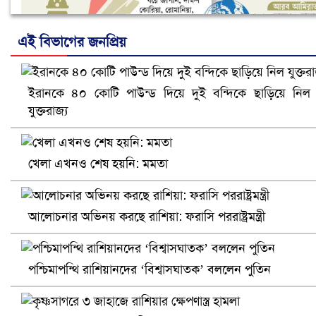
এই বিভাগের জনপ্রিয়
ইরানকে ৪০ কোটি পাউন্ড দিয়ে দুই বন্দিকে ছাড়িয়ে নিল
নানা সংকটে রিক্রুটিং এজেন্সি, হুমকির মুখে শ্রম রপ্তানি
যুক্তরাজ্য
খেলা এখনও শেষ হয়নি: মমতা
আলোচনার অভিনয় করছে রাশিয়া: ফরাসি পররাষ্ট্রমন্ত্রী
পশ্চিমাপন্থি রাশিয়ানদের ‘বিশ্বাসঘাতক’ বললেন পুতিন
খুলনায় বিএনপি অফিসে গুলি-বোমা হামলা, নিহত ১