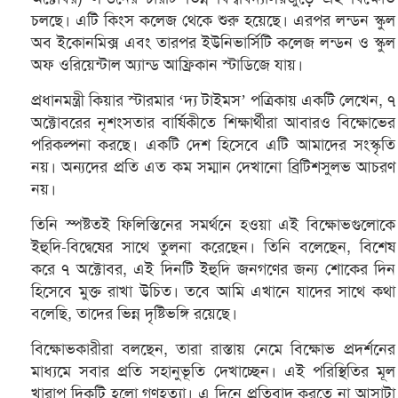
চলছে। এটি কিংস কলেজ থেকে শুরু হয়েছে। এরপর লন্ডন স্কুল
অব ইকোনমিক্স এবং তারপর ইউনিভার্সিটি কলেজ লন্ডন ও স্কুল
অফ ওরিয়েন্টাল অ্যান্ড আফ্রিকান স্টাডিজে যায়।
প্রধানমন্ত্রী কিয়ার স্টারমার ‘দ্য টাইমস’ পত্রিকায় একটি লেখেন, ৭
অক্টোবরের নৃশংসতার বার্ষিকীতে শিক্ষার্থীরা আবারও বিক্ষোভের
পরিকল্পনা করছে। একটি দেশ হিসেবে এটি আমাদের সংস্কৃতি
নয়। অন্যদের প্রতি এত কম সম্মান দেখানো ব্রিটিশসুলভ আচরণ
নয়।
তিনি স্পষ্টতই ফিলিস্তিনের সমর্থনে হওয়া এই বিক্ষোভগুলোকে
ইহুদি-বিদ্বেষের সাথে তুলনা করেছেন। তিনি বলেছেন, বিশেষ
করে ৭ অক্টোবর, এই দিনটি ইহুদি জনগণের জন্য শোকের দিন
হিসেবে মুক্ত রাখা উচিত। তবে আমি এখানে যাদের সাথে কথা
বলেছি, তাদের ভিন্ন দৃষ্টিভঙ্গি রয়েছে।
বিক্ষোভকারীরা বলছেন, তারা রাস্তায় নেমে বিক্ষোভ প্রদর্শনের
মাধ্যমে সবার প্রতি সহানুভূতি দেখাচ্ছেন। এই পরিস্থিতির মূল
খারাপ দিকটি হলো গণহত্যা। এ দিনে প্রতিবাদ করতে না আসাটা