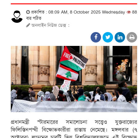
প্রকাশিত : 08:09 AM, 8 October 2025 Wednesday
88
বার পঠিত
অনলাইন নিউজ ডেক্স
:
প্রধানমন্ত্রী স্টারমারের সমালোচনা সত্ত্বেও যুক্তরাজ্যের
ফিলিস্তিনপন্থী বিক্ষোভকারীরা রাস্তায় নেমেছে। মঙ্গলবার (৭
অক্টোবর) লন্ডনের চারটি ভিন্ন বিশ্ববিদ্যালয়জুড়ে এই বিক্ষোভ