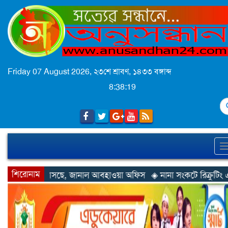
Friday 07 August 2026,
২৩শে শ্রাবণ, ১৪৩৩ বঙ্গাব্দ
8:38:22
S
শিরোনাম
নাল আবহাওয়া অফিস
◈ নানা সংকটে রিক্রুটিং এজেন্সি, হুমকির মুখে শ্রম র