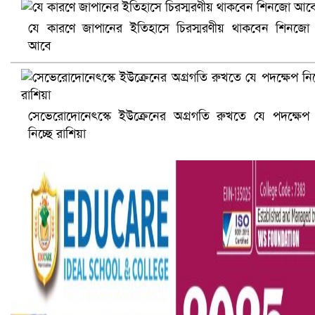
যে কারণে জাপানের ইতিহাসে চিরস্মরণীয় থাকবেন শিনজো
আবে
আ.লীগ ও জাপার ৯ নেতা কারাগারে
সেভেরোদোনেৎস্কে ইউক্রেনের অগ্রগতি রুখতে যে পদক্ষেপ
নিচ্ছে রাশিয়া
ভারতে ভয়াবহ সড়ক দুর্ঘটনা, নিহত ১৫