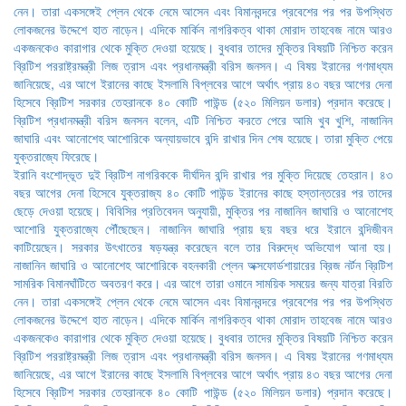
ইরানি বংশোদ্ভূত দুই ব্রিটিশ নাগরিককে দীর্ঘদিন বন্দি রাখার পর মুক্তি দিয়েছে তেহরান। ৪৩
বছর আগের দেনা হিসেবে যুক্তরাজ্য ৪০ কোটি পাউন্ড ইরানের কাছে হস্তান্তরের পর তাদের
ছেড়ে দেওয়া হয়েছে। বিবিসির প্রতিবেদন অনুযায়ী, মুক্তির পর নাজানিন জাঘারি ও আনোশেহ
আশোরি যুক্তরাজ্যে পৌঁছেছেন। নাজানিন জাঘারি প্রায় ছয় বছর ধরে ইরানে বন্দিজীবন
কাটিয়েছেন। সরকার উৎখাতের ষড়যন্ত্র করেছেন বলে তার বিরুদ্ধে অভিযোগ আনা হয়।
নাজানিন জাঘারি ও আনোশেহ আশোরিকে বহনকারী প্লেন অক্সফোর্ডশায়ারের ব্রিজ নর্টন ব্রিটিশ
সামরিক বিমানঘাঁটিতে অবতরণ করে। এর আগে তারা ওমানে সাময়িক সময়ের জন্য যাত্রা বিরতি
নেন। তারা একসঙ্গেই প্লেন থেকে নেমে আসেন এবং বিমানবন্দরে প্রবেশের পর পর উপস্থিত
লোকজনের উদ্দেশে হাত নাড়েন। এদিকে মার্কিন নাগরিকত্ব থাকা মোরাদ তাহবেজ নামে আরও
একজনকেও কারাগার থেকে মুক্তি দেওয়া হয়েছে। বুধবার তাদের মুক্তির বিষয়টি নিশ্চিত করেন
ব্রিটিশ পররাষ্ট্রমন্ত্রী লিজ ত্রাস এবং প্রধানমন্ত্রী বরিস জনসন। এ বিষয় ইরানের গণমাধ্যম
জানিয়েছে, এর আগে ইরানের কাছে ইসলামি বিপ্লবের আগে অর্থাৎ প্রায় ৪৩ বছর আগের দেনা
হিসেবে ব্রিটিশ সরকার তেহরানকে ৪০ কোটি পাউন্ড (৫২০ মিলিয়ন ডলার) প্রদান করেছে।