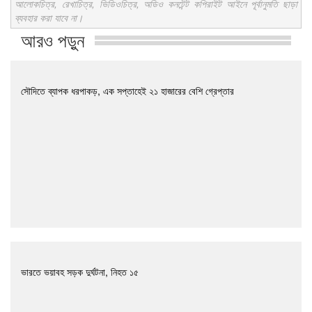
আলোকচিত্র, রেখাচিত্র, ভিডিওচিত্র, অডিও কনটেন্ট কপিরাইট আইনে পূর্বানুমতি ছাড়া
ব্যবহার করা যাবে না।
আরও পড়ুন
সৌদিতে ব্যাপক ধরপাকড়, এক সপ্তাহেই ২১ হাজারের বেশি গ্রেপ্তার
ভারতে ভয়াবহ সড়ক দুর্ঘটনা, নিহত ১৫