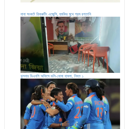
নানা সংকটে রিক্রুটিং এজেন্সি, হুমকির মুখে শ্রম রপ্তানি
খুলনায় বিএনপি অফিসে গুলি-বোমা হামলা, নিহত ১