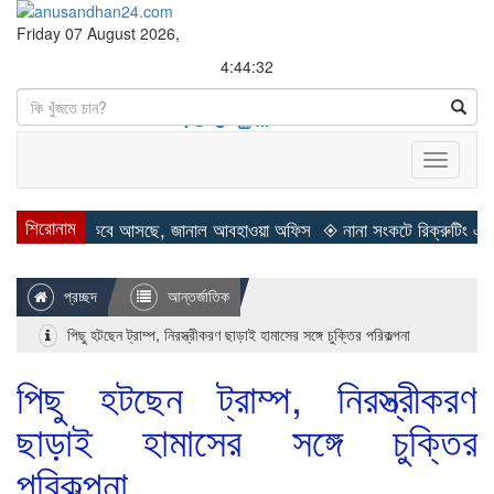
Friday 07 August 2026,
4:44:33
Search
Toggle
navigati
শিরোনাম
শীত কবে আসছে, জানাল আবহাওয়া অফিস
◈ নানা সংকটে রিক্রুটিং এজেন্সি, হুমকি
প্রচ্ছদ
আন্তর্জাতিক
পিছু হটছেন ট্রাম্প, নিরস্ত্রীকরণ ছাড়াই হামাসের সঙ্গে চুক্তির পরিকল্পনা
পিছু হটছেন ট্রাম্প, নিরস্ত্রীকরণ
ছাড়াই হামাসের সঙ্গে চুক্তির
পরিকল্পনা