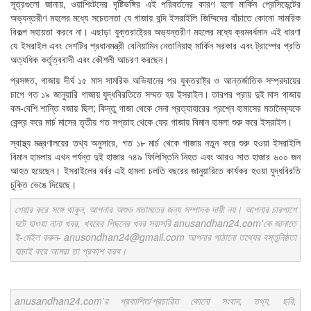
সূত্রগুলো জানায়, ওয়াশিংটনের দৃষ্টিভঙ্গির এই পরিবর্তনের কারণ হলো মার্কিন প্রেসিডেন্টের
অভ্যন্তরীণ মহলের মধ্যে সচেতনতা যে গাজায় বন্দি ইসরাইলি জিম্মিদের বাঁচাতে কোনো সামরিক
বিকল্প সহায়তা করবে না। এছাড়া যুক্তরাষ্ট্রের অভ্যন্তরীণ মহলের মধ্যে ক্রমবর্ধমান এই ধারণা
যে ইসরাইল এবং দেশটির প্রধানমন্ত্রী বেনিয়ামিন নেতানিয়াহু মার্কিন সরকার এবং ট্রাম্পের প্রতি
অত্যধিক কর্তৃত্ববাদী এবং কৌশলী আচরণ করছেন।
প্রসঙ্গত, গাজায় দীর্ঘ ১৫ মাস সামরিক অভিযানের পর যুক্তরাষ্ট্র ও আন্তর্জাতিক সম্প্রদায়ের
চাপে গত ১৯ জানুয়ারি গাজায় যুদ্ধবিরতিতে সম্মত হয় ইসরাইল। তারপর প্রায় দুই মাস গাজায়
কম-বেশি শান্তি বজায় ছিল; কিন্তু গাজা থেকে সেনা প্রত্যাহারের প্রশ্নে হামাসের মতানৈক্যকে
কেন্দ্র করে মার্চ মাসের তৃতীয় গত সপ্তাহ থেকে ফের গাজায় বিমান হামলা শুরু করে ইসরাইল।
স্বাস্থ্য মন্ত্রণালয়ের তথ্য অনুসারে, গত ১৮ মার্চ থেকে গাজায় নতুন করে শুরু হওয়া ইসরাইলি
বিমান হামলায় এখন পর্যন্ত দুই হাজার ৭৪৯ ফিলিস্তিনি নিহত এবং আরও সাত হাজার ৬০০ জন
আহত হয়েছেন। ইসরাইলের বর্বর এই হামলা চলতি বছরের জানুয়ারিতে কার্যকর হওয়া যুদ্ধবিরতি
চুক্তি ভেঙে দিয়েছে।
শেয়ার করে সঙ্গে থাকুন, আপনার অশুভ মতামতের জন্য সম্পাদক দায়ী নয়। আপনার চারপাশে
ঘটে যাওয়া নানা খবর, খবরের পিছনের খবর সরাসরি anusandhan24.com'কে জানাতে
ই-মেইল করুন- anusondhan24@gmail.com আপনার পাঠানো তথ্যের বস্তুনিষ্ঠতা
যাচাই করে আমরা তা প্রকাশ করব।
anusandhan24.com'র প্রকাশিত/প্রচারিত কোনো সংবাদ, তথ্য, ছবি,