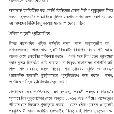
অনেকাংশে হারিয়ে ফেলেছে।
অক্সফোর্ড ইনস্টিটিউট ফর এনার্জি স্টাডিজের ফেলো ফিলিপ অ্যান্ড্রুজ স্পিড
বলেন, ‘যুক্তরাষ্ট্রে পারমাণবিক চুল্লির নকশার সংখ্যা এতো বেশি যে, মনে
হয় আমাদের নির্দিষ্ট কিছু নকশায় মনোযোগ দেওয়া উচিত।’
বৈশ্বিক রপ্তানি প্রতিযোগিতা
চীনের পারমাণবিক শক্তি কর্মসূচির লক্ষ্য কেবল অভ্যন্তরীণ নয়—
বিশ্ববাজারও। পাকিস্তানে ছয়টি রিঅ্যাক্টর নির্মাণের পর দেশটি আরও
অনেক দেশে রপ্তানির পরিকল্পনা করছে। একই সঙ্গে চীন ‘চতুর্থ প্রজন্মের’
গ্যাস কুলড রিঅ্যাক্টর তৈরি করেছে। যা বিদ্যুৎ উৎপাদনের পাশাপাশি ভারী
শিল্পে তাপ সরবরাহ করতে পারে। তারা থোরিয়াম চুল্লি ও ব্যবহৃত
পারমাণবিক জ্বালানি পুনর্ব্যবহারের প্রযুক্তিতেও কাজ করছে। কারণ,
দেশটিতে পর্যাপ্ত ইউরেনিয়াম মজুত নেই।
সাম্প্রতিক এক প্রতিবেদনে বলা হয়েছে, পরবর্তী প্রজন্মের রিঅ্যাক্টর
স্থাপনে চীন যুক্তরাষ্ট্রের থেকে অন্তত ১০–১৫ বছর এগিয়ে। এক্ষেত্রেও
ইতিহাস যেন নিজেকে পুনরাবৃত্ত করছে— যেমন সৌর প্যানেল ও ব্যাটারি
প্রযুক্তি উদ্ভাবন করেছিল যুক্তরাষ্ট্র, কিন্তু সেই শিল্পের নেতৃত্ব এখন