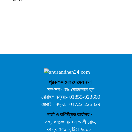
আ.লীগ ও জাপার ৯ নেতা কারাগারে
প্রকাশক মোঃ সোহেল রানা
সম্পাদক: মোঃ মোজাম্মেল হক
মোবাইল নম্বর:- 01855-923600
মোবাইল নম্বর:- 01722-226829
বার্তা ও বাণিজ্যিক কার্যালয় :
ভারতে ভয়াবহ সড়ক দুর্ঘটনা, নিহত ১৫
২৭, কমরেড রওসন আলী রোড,
বজলুর মোড়, কুষ্টিয়া-৭০০০।