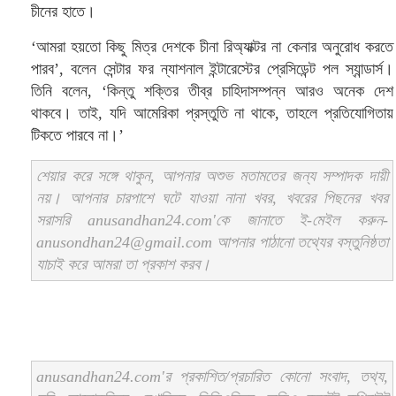
চীনের হাতে।
‘আমরা হয়তো কিছু মিত্র দেশকে চীনা রিঅ্যাক্টর না কেনার অনুরোধ করতে
পারব’, বলেন সেন্টার ফর ন্যাশনাল ইন্টারেস্টের প্রেসিডেন্ট পল স্যান্ডার্স।
তিনি বলেন, ‘কিন্তু শক্তির তীব্র চাহিদাসম্পন্ন আরও অনেক দেশ
থাকবে। তাই, যদি আমেরিকা প্রস্তুতি না থাকে, তাহলে প্রতিযোগিতায়
টিকতে পারবে না।’
শেয়ার করে সঙ্গে থাকুন, আপনার অশুভ মতামতের জন্য সম্পাদক দায়ী
নয়। আপনার চারপাশে ঘটে যাওয়া নানা খবর, খবরের পিছনের খবর
সরাসরি anusandhan24.com'কে জানাতে ই-মেইল করুন-
anusondhan24@gmail.com আপনার পাঠানো তথ্যের বস্তুনিষ্ঠতা
যাচাই করে আমরা তা প্রকাশ করব।
anusandhan24.com'র প্রকাশিত/প্রচারিত কোনো সংবাদ, তথ্য,