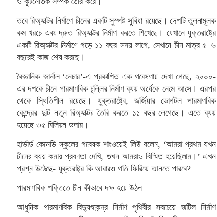
ও কূটনৈতিক সম্পর্ক তৈরি করে।
তবে রিঅ্যাক্টর নির্মাণে চীনের একটি সুস্পষ্ট সুবিধা রয়েছে। দেশটি তুলনামূলক
কম খরচে এবং দ্রুত রিঅ্যাক্টর নির্মাণ করতে শিখেছে। যেখানে যুক্তরাষ্ট্রে
একটি রিঅ্যাক্টর নির্মাণে গড়ে ১১ বছর সময় লাগে, সেখানে চীন মাত্র ৫–৬
বছরেই কাজ শেষ করছে।
বৈজ্ঞানিক জার্নাল ‘নেচার’-এ প্রকাশিত এক গবেষণায় দেখা গেছে, ২০০০-
এর দশকে চীনে পারমাণবিক চুল্লির নির্মাণ ব্যয় অর্ধেকে নেমে আসে। এরপর
থেকে স্থিতিশীল রয়েছে। যুক্তরাষ্ট্রে, জর্জিয়ার ভোগটল পারমাণবিক
কেন্দ্রের দুটি নতুন রিঅ্যাক্টর তৈরি করতে ১১ বছর লেগেছে। এতে ব্যয়
হয়েছে ৩৫ বিলিয়ন ডলার।
হার্ভার্ড কেনেডি স্কুলের গবেষক শাংওয়েই লিউ বলেন, ‘আমরা প্রথম যখন
চীনের ব্যয় কমার প্রবণতা দেখি, তখন আমরাও বিস্মিত হয়েছিলাম।’ এখন
প্রশ্ন উঠেছে- যুক্তরাষ্ট্র কি আবারও গতি ফিরিয়ে আনতে পারবে?
পারমাণবিক শক্তিতে চীন কীভাবে দক্ষ হয়ে উঠল
আধুনিক পারমাণবিক বিদ্যুৎকেন্দ্র নির্মাণ পৃথিবীর সবচেয়ে জটিল নির্মাণ