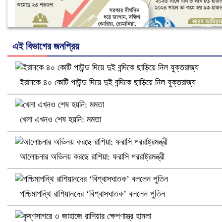
এই বিভাগের জনপ্রিয়
ইরানকে ৪০ কোটি পাউন্ড দিয়ে দুই বন্দিকে ছাড়িয়ে নিল যুক্তরাজ্য
নানা সংকটে রিক্রুটিং এজেন্সি, হুমকির মুখে শ্রম রপ্তানি
খেলা এখনও শেষ হয়নি: মমতা
আলোচনার অভিনয় করছে রাশিয়া: ফরাসি পররাষ্ট্রমন্ত্রী
পশ্চিমাপন্থি রাশিয়ানদের ‘বিশ্বাসঘাতক’ বললেন পুতিন