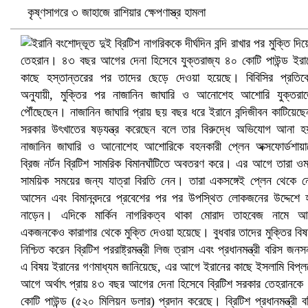
কৃষ্ণসাগরে ৩ জাহাজে রাশিয়ার ক্ষেপণাস্ত্র হামলা
খুলনায় বিএনপি অফিসে গুলি-বোমা হামলা, নিহত ১
প্রোটিয়াদের হারিয়ে বিশ্বকাপের শিরোপা ঘরে তুলল ভারত