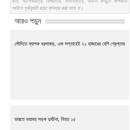
ছবি, আলোকচিত্র, রেখাচিত্র, ভিডিওচিত্র, অডিও কনটেন্ট কপিরাইট
আইনে পূর্বানুমতি ছাড়া ব্যবহার করা যাবে না।
আরও পড়ুন
সৌদিতে ব্যাপক ধরপাকড়, এক সপ্তাহেই ২১ হাজারের বেশি গ্রেপ্তার
ভারতে ভয়াবহ সড়ক দুর্ঘটনা, নিহত ১৫