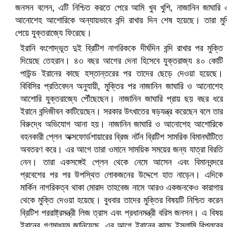
ইরানি বংশোদ্ভূত দুই ব্রিটিশ নাগরিককে দীর্ঘদিন বন্দি রাখার পর মুক্তি
দিয়েছে তেহরান। ৪৩ বছর আগের দেনা হিসেবে যুক্তরাজ্য ৪০ কোটি
পাউন্ড ইরানের কাছে হস্তান্তরের পর তাদের ছেড়ে দেওয়া হয়েছে।
সৌদিতে ব্যাপক ধরপাকড়, এক সপ্তাহেই ২১ হাজারের বেশি গ্রেপ্তার
বিবিসির প্রতিবেদন অনুযায়ী, মুক্তির পর নাজানিন জাঘারি ও আনোশেহ
আশোরি যুক্তরাজ্যে পৌঁছেছেন। নাজানিন জাঘারি প্রায় ছয় বছর ধরে
ইরানে বন্দিজীবন কাটিয়েছেন। সরকার উৎখাতের ষড়যন্ত্র করেছেন বলে তার
বিরুদ্ধে অভিযোগ আনা হয়। নাজানিন জাঘারি ও আনোশেহ আশোরিকে
বহনকারী প্লেন অক্সফোর্ডশায়ারের ব্রিজ নর্টন ব্রিটিশ সামরিক বিমানঘাঁটিতে
অবতরণ করে। এর আগে তারা ওমানে সাময়িক সময়ের জন্য যাত্রা বিরতি
নেন। তারা একসঙ্গেই প্লেন থেকে নেমে আসেন এবং বিমানবন্দরে
প্রবেশের পর পর উপস্থিত লোকজনের উদ্দেশে হাত নাড়েন। এদিকে
মার্কিন নাগরিকত্ব থাকা মোরাদ তাহবেজ নামে আরও একজনকেও কারাগার
থেকে মুক্তি দেওয়া হয়েছে। বুধবার তাদের মুক্তির বিষয়টি নিশ্চিত করেন
ব্রিটিশ পররাষ্ট্রমন্ত্রী লিজ ত্রাস এবং প্রধানমন্ত্রী বরিস জনসন। এ বিষয়
বৈষম্যবিরোধী ছাত্র আন্দোলনের সাধারণ সম্পাদকের পদত্যাগ
ইরানের গণমাধ্যম জানিয়েছে, এর আগে ইরানের কাছে ইসলামি বিপ্লবের