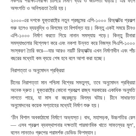
নকশায় পরীক্ষা-নিরীক্ষা চালিয়ে নির্মাণ ব্যয় ও জটিলতা বাড়ায়। এর ফলে
অসংগতি ও অনিশ্চয়তা তৈরি হয়।
২০০০-এর দশকে যুক্তরাষ্ট্রে নতুন প্রজন্মের এপি-১০০০ রিঅ্যাক্টর প্রকল্প
শুরু হলেও ব্যয়বৃদ্ধি ও বিলম্বে তা বিপর্যস্ত হয়। কিন্তু একই সময়ে চীনও
এপি-১০০০ নির্মাণ করতে গিয়ে নানান সমস্যায় পড়ে। কিন্তু চীনারা
সমস্যাগুলোর বিশ্লেষণ করে এবং নকশা উন্নত করে নিজস্ব সিএপি-১০০০
সংস্করণ তৈরি করে—যার আরও নয়টি রিঅ্যাক্টর এখন নির্মাণাধীন এবং পাঁচ
বছরের মধ্যেই কম ব্যয়ে শেষ হবে বলে আশা করা হচ্ছে।
নিরাপত্তা ও অনুমোদন প্রক্রিয়া
চীনের নিরাপত্তা মান পশ্চিমা বিশ্বের সমতুল্য, তবে অনুমোদন প্রক্রিয়া
অনেক দ্রুত। যুক্তরাষ্ট্রে কোনো প্রকল্পে রাজ্য সরকারের একাধিক অনুমতি
লাগতে পারে, যা মাস বা বছরজুড়ে বিলম্ব ঘটায়। চীনে সাধারণত
অনুমোদনের কয়েক সপ্তাহের মধ্যেই নির্মাণ শুরু হয়।
‘চীন বিশাল অবকাঠামো নির্মাণে অভ্যস্ত। বাধ, মহাসড়ক, উচ্চগতির রেল
— এসব প্রকল্প ব্যবস্থাপনার দক্ষতাই পারমাণবিক খাতে সাফল্যের মূল’,
বলেন লানতাও গ্রুপের পরামর্শক ডেভিড ফিশম্যান।