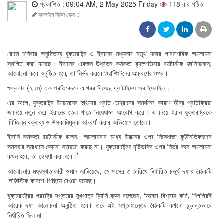
প্রকাশিত : 09:04 AM, 2 May 2025 Friday
118 বার পঠিত
অনলাইন নিউজ ডেক্স
:
রোমে শনিবার অনুষ্ঠিতব্য যুক্তরাষ্ট্র ও ইরানের মধ্যকার চতুর্থ দফার পারমাণবিক আলোচনা
স্থগিত করা হয়েছে। ইরানের একজন ঊর্ধ্বতন কর্মকর্তা বৃহস্পতিবার রয়টার্সকে জানিয়েছেন,
আলোচনা কবে অনুষ্ঠিত হবে, তা নির্ভর করবে ওয়াশিংটনের আচরণের ওপর।
শুক্রবার (২ মে) এক প্রতিবেদনে এ খবর দিয়েছে দ্য টাইমস অব ইসরাইল।
এর আগে, যুক্তরাষ্ট্র ইয়েমেনের হুথিদের প্রতি তেহরানের সমর্থনের কারণে তীব্র প্রতিক্রিয়া
জানিয়ে নতুন করে ইরানের তেল খাতে নিষেধাজ্ঞা আরোপ করে। এ নিয়ে ইরান যুক্তরাষ্ট্রকে
‘বিচ্ছিন্ন বক্তব্য ও উসকানিমূলক আচরণ’ করার অভিযোগ তোলে।
ইরানি কর্মকর্তা রয়টার্সকে বলেন, ‘আলোচনার মধ্যে ইরানের ওপর নিষেধাজ্ঞা কূটনৈতিকভাবে
সমস্যার সমাধানে কোনো সহায়তা করছে না। যুক্তরাষ্ট্রের দৃষ্টিভঙ্গির ওপর নির্ভর করে আলোচনা
কখন হবে, তা ঘোষণা করা হবে।’
আলোচনার মধ্যস্থতাকারী ওমান জানিয়েছে, মে মাসের ৩ তারিখে নির্ধারিত চতুর্থ দফার বৈঠকটি
‘লজিস্টিক কারণে’ পিছিয়ে দেওয়া হয়েছে।
যুক্তরাষ্ট্রের পররাষ্ট্র দপ্তরের মুখপাত্র ট্যামি ব্রুস বলেছেন, ‘আমরা বিশ্বাস করি, শিগগিরই
আরেক দফা আলোচনা অনুষ্ঠিত হবে। তবে এই সপ্তাহান্তের বৈঠকটি কখনো চূড়ান্তভাবে
নির্ধারিত ছিল না।’