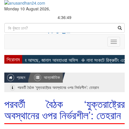
Monday 10 August 2026,
4:36:50
Search
Toggle
navigati
শিরোনাম
ীত কবে আসছে, জানাল আবহাওয়া অফিস
◈ নানা সংকটে রিক্রুটিং এজেন্সি, হুমকির
প্রচ্ছদ
আন্তর্জাতিক
পরবর্তী বৈঠক ‘যুক্তরাষ্ট্রের অবস্থানের ওপর নির্ভরশীল’: তেহরান
পরবর্তী বৈঠক ‘যুক্তরাষ্ট্রের
অবস্থানের ওপর নির্ভরশীল’: তেহরান