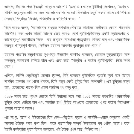
এদিকে, ইরানের পররাষ্ট্রমন্ত্রী আব্বাস আরাগচি ‘এক্স’-এ (সাবেক টুইটার) লিখেছেন, ‘ওমান ও
মার্কিন মধ্যস্থতাকারীদের সঙ্গে আলোচনার পর আমরা যৌথভাবে চতুর্থ দফার আলোচনা পিছিয়ে
দেওয়ার সিদ্ধান্ত নিয়েছি, লজিস্টিক ও কারিগরি কারণে।’
তিনি আরও বলেন, ‘আলোচনার মাধ্যমে সমাধানে পৌঁছাতে আমাদের অঙ্গীকারে কোনো পরিবর্তন
আসেনি। বরং এখন আমরা আগের চেয়ে আরও বেশি প্রতিশ্রুতিবদ্ধ একটি ন্যায়সংগত ও
ভারসাম্যপূর্ণ সমঝোতার দিকে—যার মাধ্যমে নিষেধাজ্ঞা প্রত্যাহার নিশ্চিত হবে এবং পারমাণবিক
কর্মসূচি শান্তিপূর্ণ থাকবে, সেইসঙ্গে ইরানের অধিকার পুরোপুরি রক্ষা পাবে।’
ইরানের পররাষ্ট্র মন্ত্রণালয়ের মুখপাত্র ইসমাঈল বাকাইও বলেছেন, তেহরান যুক্তরাষ্ট্রের সঙ্গে
ফলপ্রসূ আলোচনা চালিয়ে যাবে এবং এতে তারা ‘‘গম্ভীর ও কঠোর প্রতিশ্রুতি’’ নিয়ে অংশ
নেবে।
এদিকে, মার্কিন প্রেসিডেন্ট ডোনাল্ড ট্রাম্প, যিনি বলেছেন কূটনৈতিক প্রচেষ্টা ব্যর্থ হলে ইরানে
সামরিক হামলার পথ খোলা থাকবে, তিনি নতুন একটি চুক্তি নিয়ে আশাবাদী। এই চুক্তির লক্ষ্য
হবে, তেহরানের পারমাণবিক বোমা অর্জনের পথ বন্ধ করা।
২০১৮ সালে তার প্রথম মেয়াদে তিনি ইরানের সঙ্গে করা ২০১৫ সালের বহুপক্ষীয় পারমাণবিক
চুক্তি থেকে বেরিয়ে যান এবং ‘সর্বোচ্চ চাপ’ নীতির আওতায় তেহরানের ওপর কঠোর নিষেধাজ্ঞা
পুনরায় আরোপ করেন।
এর মধ্যে, ইরান ও ইউরোপের তিন দেশ—ব্রিটেন, ফ্রান্স ও জার্মানি—রোমে শুক্রবার একটি
আলাদা বৈঠকে বসার কথা ছিল, যাতে পারস্পরিক সম্পর্ক উন্নয়নের পথ খোঁজা হতো। তবে
ইরানি কর্মকর্তারা বৃহস্পতিবার বলেছেন, ওই বৈঠক এখন আর ‘নিশ্চিত নয়।’