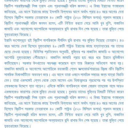
ইরানি বংশোদ্ভূত দুই ব্রিটিশ নাগরিককে দীর্ঘদিন বন্দি রাখার পর মুক্তি দিয়েছে তেহরান। ৪৩
বছর আগের দেনা হিসেবে যুক্তরাজ্য ৪০ কোটি পাউন্ড ইরানের কাছে হস্তান্তরের পর তাদের
ছেড়ে দেওয়া হয়েছে। বিবিসির প্রতিবেদন অনুযায়ী, মুক্তির পর নাজানিন জাঘারি ও আনোশেহ
আশোরি যুক্তরাজ্যে পৌঁছেছেন। নাজানিন জাঘারি প্রায় ছয় বছর ধরে ইরানে বন্দিজীবন
কাটিয়েছেন। সরকার উৎখাতের ষড়যন্ত্র করেছেন বলে তার বিরুদ্ধে অভিযোগ আনা হয়।
নাজানিন জাঘারি ও আনোশেহ আশোরিকে বহনকারী প্লেন অক্সফোর্ডশায়ারের ব্রিজ নর্টন ব্রিটিশ
সামরিক বিমানঘাঁটিতে অবতরণ করে। এর আগে তারা ওমানে সাময়িক সময়ের জন্য যাত্রা বিরতি
নেন। তারা একসঙ্গেই প্লেন থেকে নেমে আসেন এবং বিমানবন্দরে প্রবেশের পর পর উপস্থিত
লোকজনের উদ্দেশে হাত নাড়েন। এদিকে মার্কিন নাগরিকত্ব থাকা মোরাদ তাহবেজ নামে আরও
একজনকেও কারাগার থেকে মুক্তি দেওয়া হয়েছে। বুধবার তাদের মুক্তির বিষয়টি নিশ্চিত করেন
ব্রিটিশ পররাষ্ট্রমন্ত্রী লিজ ত্রাস এবং প্রধানমন্ত্রী বরিস জনসন। এ বিষয় ইরানের গণমাধ্যম
জানিয়েছে, এর আগে ইরানের কাছে ইসলামি বিপ্লবের আগে অর্থাৎ প্রায় ৪৩ বছর আগের দেনা
হিসেবে ব্রিটিশ সরকার তেহরানকে ৪০ কোটি পাউন্ড (৫২০ মিলিয়ন ডলার) প্রদান করেছে।
ব্রিটিশ প্রধানমন্ত্রী বরিস জনসন বলেন, এটি নিশ্চিত করতে পেরে আমি খুব খুশি, নাজানিন
জাঘারি এবং আনোশেহ আশোরিকে অন্যায়ভাবে বন্দি রাখার দিন শেষ হয়েছে। তারা মুক্তি পেয়ে
যুক্তরাজ্যে ফিরেছে।