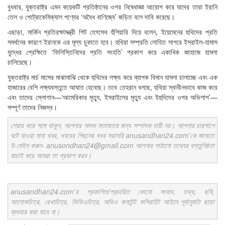
বুধবার, যুক্তরাষ্ট্র এমন কয়েকটি প্রতিষ্ঠানের ওপর নিষেধাজ্ঞা আরোপ করে যাদের তারা ইরানি
তেল ও পেট্রোকেমিক্যাল পণ্যের ‘অবৈধ বাণিজ্যে’ জড়িত বলে দাবি করেছে।
এছাড়া, মার্কিন প্রতিরক্ষামন্ত্রী পিট হেগসেথ হুঁশিয়ারি দিয়ে বলেন, ইয়েমেনের হুথিদের প্রতি
সমর্থনের কারণে ইরানকে এর মূল্য চুকাতে হবে। হুথিরা সম্প্রতি লোহিত সাগরে ইসরাইল-হামাস
যুদ্ধের প্রেক্ষিতে ‘ফিলিস্তিনিদের প্রতি সংহতি’ প্রকাশ করে একাধিক জাহাজে হামলা
চালিয়েছে।
যুক্তরাষ্ট্র মার্চ মাসের মাঝামাঝি থেকে হুথিদের লক্ষ্য করে ব্যাপক বিমান হামলা চালাচ্ছে এবং এক
হাজারের বেশি লক্ষ্যবস্তুতে আঘাত হেনেছে। তবে তেহরান বলছে, হুথিরা স্বাধীনভাবে কাজ করে
এবং তাদের স্লোগান—‘আমেরিকার মৃত্যু, ইসরাইলের মৃত্যু এবং ইহুদিদের ওপর অভিশাপ’—
সম্পূর্ণ তাদের নিজস্ব।
শেয়ার করে সঙ্গে থাকুন, আপনার অশুভ মতামতের জন্য সম্পাদক দায়ী নয়। আপনার চারপাশে
ঘটে যাওয়া নানা খবর, খবরের পিছনের খবর সরাসরি anusandhan24.com'কে জানাতে
ই-মেইল করুন- anusondhan24@gmail.com আপনার পাঠানো তথ্যের বস্তুনিষ্ঠতা
যাচাই করে আমরা তা প্রকাশ করব।
anusandhan24.com'র প্রকাশিত/প্রচারিত কোনো সংবাদ, তথ্য, ছবি,
আলোকচিত্র, রেখাচিত্র, ভিডিওচিত্র, অডিও কনটেন্ট কপিরাইট আইনে পূর্বানুমতি ছাড়া
ব্যবহার করা যাবে না।