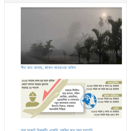
শীত কবে আসছে, জানাল আবহাওয়া অফিস
নানা সংকটে রিক্রুটিং এজেন্সি, হুমকির মুখে শ্রম রপ্তানি