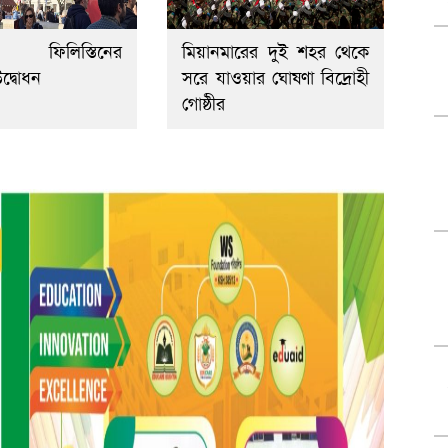
লে ফিলিস্তিনের
মিয়ানমারের দুই শহর থেকে
দ্বোধন
সরে যাওয়ার ঘোষণা বিদ্রোহী
গোষ্ঠীর