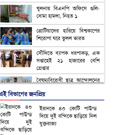
খুলনায় বিএনপি অফিসে গুলি-
বোমা হামলা, নিহত ১
প্রোটিয়াদের হারিয়ে বিশ্বকাপের
শিরোপা ঘরে তুলল ভারত
সৌদিতে ব্যাপক ধরপাকড়, এক
সপ্তাহেই ২১ হাজারের বেশি
গ্রেপ্তার
বৈষম্যবিরোধী ছাত্র আন্দোলনের
সাধারণ সম্পাদকের পদত্যাগ
এই বিভাগের জনপ্রিয়
ভিউ বাড়াতে রাম দা হাতে
ইরানকে ৪০ কোটি পাউন্ড
ফেসবুকে ভিডিও পোস্ট শিক্ষকের
দিয়ে দুই বন্দিকে ছাড়িয়ে নিল
যুক্তরাজ্য
আ.লীগ ও জাপার ৯ নেতা
কারাগারে