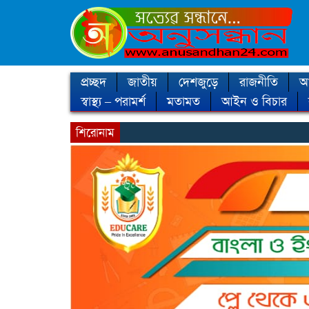
প্রচ্ছদ
জাতীয়
দেশজুড়ে
রাজনীতি
আন
স্বাস্থ্য – পরামর্শ
মতামত
আইন ও বিচার
শিরোনাম