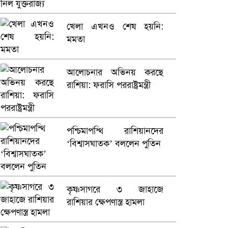
ভারতে ভয়াবহ সড়ক দুর্ঘটনা,
খেলা এখনও শেষ হয়নি:
নিহত ১৫
মমতা
হলিউডে নতুন প্রেমের গুঞ্জন
আলোচনার অভিনয় করছে
রাশিয়া: ফরাসি পররাষ্ট্রমন্ত্রী
পশ্চিমাপন্থি রাশিয়ানদের
‘বিশ্বাসঘাতক’ বললেন পুতিন
কৃষ্ণসাগরে ৩ জাহাজে
রাশিয়ার ক্ষেপণাস্ত্র হামলা