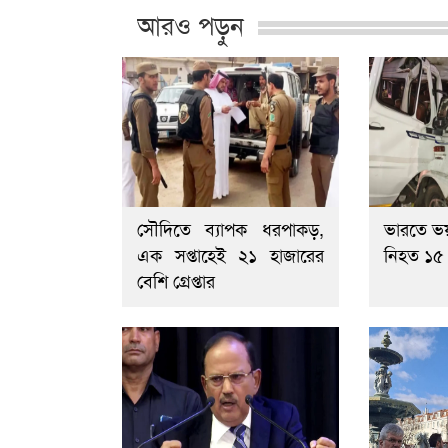
আরও পড়ুন
সৌদিতে ব্যাপক ধরপাকড়,
ভারতে ভয়
এক সপ্তাহেই ২১ হাজারের
নিহত ১৫
বেশি গ্রেপ্তার