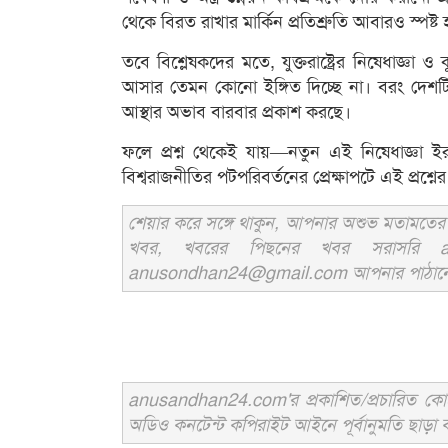
থেকে বিরত রাখার মার্কিন প্রতিশ্রুতি আবারও স্পষ্ট
তবে বিশ্লেষকদের মতে, যুক্তরাষ্ট্রের নিষেধাজ্
আসার তেমন কোনো ইঙ্গিত দিচ্ছে না। বরং দেশট
আস্থার অভাব বারবার প্রকাশ করছে।
ফলে প্রশ্ন থেকেই যায়—নতুন এই নিষেধাজ্ঞা 
বিশ্বরাজনীতির পটপরিবর্তনের প্রেক্ষাপটে এই প্রশ্নের উ
শেয়ার করে সঙ্গে থাকুন, আপনার অশুভ মতামতের জ
খবর, খবরের পিছনের খবর সরাসরি an
anusondhan24@gmail.com আপনার পাঠানো তথ্য
anusandhan24.com'র প্রকাশিত/প্রচারিত কোনো 
অডিও কনটেন্ট কপিরাইট আইনে পূর্বানুমতি ছাড়া ব