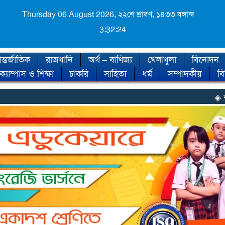
Thursday 06 August 2026,
২২শে শ্রাবণ, ১৪৩৩ বঙ্গাব্দ
3:32:26
্তর্জাতিক
রাজধানি
অর্থ – বাণিজ্য
খেলাধুলা
বিনোদন
ক্যাম্পাস ও শিক্ষা
চাকরি
সাহিত্য
ধর্ম
সম্পাদকীয়
ব
◈ শীত কবে আসছে, জ