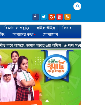
Search
বিজ্ঞান ও প্রযুক্তি
লাইফস্টাইল
ফিচার
িবিধ
আমাদের তথ্য
যোগাযোগ
ানাল আবহাওয়া অফিস
◈ নানা সংকটে রিক্রুটিং এজেন্সি, হুমকির মুখে শ্রম 