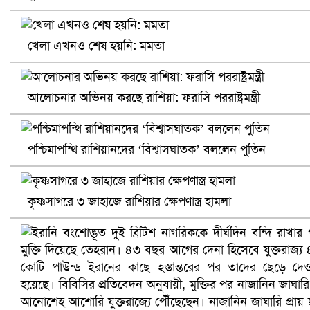
খেলা এখনও শেষ হয়নি: মমতা
আলোচনার অভিনয় করছে রাশিয়া: ফরাসি পররাষ্ট্রমন্ত্রী
পশ্চিমাপন্থি রাশিয়ানদের ‘বিশ্বাসঘাতক’ বললেন পুতিন
খুলনায় বিএনপি অফিসে গুলি-বোমা হামলা, নিহত ১
কৃষ্ণসাগরে ৩ জাহাজে রাশিয়ার ক্ষেপণাস্ত্র হামলা