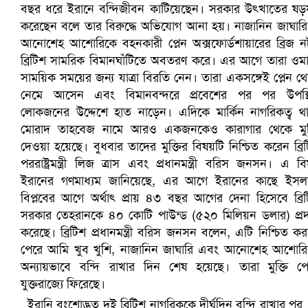
প্রোটিয়াদের হারিয়ে বিশ্বকাপের শিরোপা ঘরে তুলল ভারত
সৌদিতে ব্যাপক ধরপাকড়, এক সপ্তাহেই ২১ হাজারের বেশি গ্রেপ্তা
ইরানি বংশোদ্ভূত দুই ব্রিটিশ নাগরিককে দীর্ঘদিন বন্দি রাখার পর