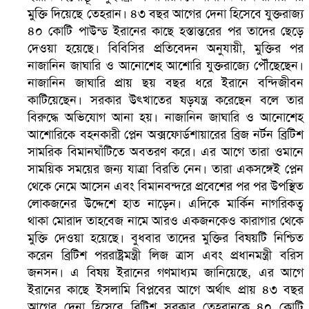
মুক্তি দিয়েছে তেহরান। ৪৩ বছর আগের দেনা হিসেবে যুক্তরাজ্য
৪০ কোটি পাউন্ড ইরানের কাছে হস্তান্তরের পর তাদের ছেড়ে
দেওয়া হয়েছে। বিবিসির প্রতিবেদন অনুযায়ী, মুক্তির পর
নাজানিন জাঘারি ও আনোশেহ আশোরি যুক্তরাজ্যে পৌঁছেছেন।
নাজানিন জাঘারি প্রায় ছয় বছর ধরে ইরানে বন্দিজীবন
কাটিয়েছেন। সরকার উৎখাতের ষড়যন্ত্র করেছেন বলে তার
বিরুদ্ধে অভিযোগ আনা হয়। নাজানিন জাঘারি ও আনোশেহ
আশোরিকে বহনকারী প্লেন অক্সফোর্ডশায়ারের ব্রিজ নর্টন ব্রিটিশ
সামরিক বিমানঘাঁটিতে অবতরণ করে। এর আগে তারা ওমানে
বৈষম্যবিরোধী ছাত্র আন্দোলনের সাধারণ সম্পাদকের পদত্যাগ
সাময়িক সময়ের জন্য যাত্রা বিরতি নেন। তারা একসঙ্গেই প্লেন
থেকে নেমে আসেন এবং বিমানবন্দরে প্রবেশের পর পর উপস্থিত
লোকজনের উদ্দেশে হাত নাড়েন। এদিকে মার্কিন নাগরিকত্ব
থাকা মোরাদ তাহবেজ নামে আরও একজনকেও কারাগার থেকে
মুক্তি দেওয়া হয়েছে। বুধবার তাদের মুক্তির বিষয়টি নিশ্চিত
করেন ব্রিটিশ পররাষ্ট্রমন্ত্রী লিজ ত্রাস এবং প্রধানমন্ত্রী বরিস
জনসন। এ বিষয় ইরানের গণমাধ্যম জানিয়েছে, এর আগে
ইরানের কাছে ইসলামি বিপ্লবের আগে অর্থাৎ প্রায় ৪৩ বছর
আগের দেনা হিসেবে ব্রিটিশ সরকার তেহরানকে ৪০ কোটি