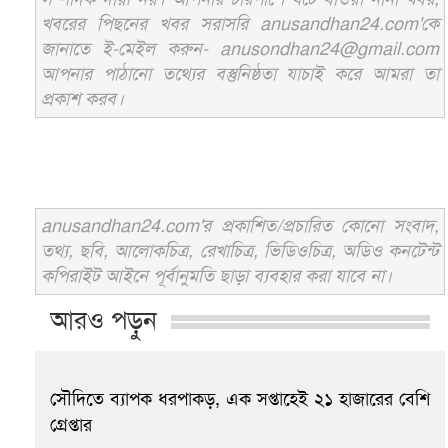
খবরের পিছনের খবর সরাসরি anusandhan24.com'কে
জানাতে ই-মেইল করুন- anusondhan24@gmail.com
আপনার পাঠানো তথ্যের বস্তুনিষ্ঠতা যাচাই করে আমরা তা
প্রকাশ করব।
anusandhan24.com'র প্রকাশিত/প্রচারিত কোনো সংবাদ,
তথ্য, ছবি, আলোকচিত্র, রেখাচিত্র, ভিডিওচিত্র, অডিও কনটেন্ট
কপিরাইট আইনে পূর্বানুমতি ছাড়া ব্যবহার করা যাবে না।
আরও পড়ুন
সৌদিতে ব্যাপক ধরপাকড়, এক সপ্তাহেই ২১ হাজারের বেশি
গ্রেপ্তার