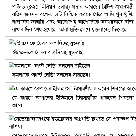
পাউন্ড (৫২০ মিলিয়ন ডলার) প্রদান করেছে। ব্রিটিশ প্রধানমন্ত্রী
বরিস জনসন বলেন, এটি নিশ্চিত করতে পেরে আমি খুব খুশি,
ভিউ বাড়াতে রাম দা হাতে ফেসবুকে ভিডিও পোস্ট শিক্ষকের
নাজানিন জাঘারি এবং আনোশেহ আশোরিকে অন্যায়ভাবে বন্দি
রাখার দিন শেষ হয়েছে। তারা মুক্তি পেয়ে যুক্তরাজ্যে ফিরেছে।
ইউক্রেনকে যেসব অস্ত্র দিচ্ছে যুক্তরাষ্ট্র
কমলাকে ‘ফার্স্ট লেডি’ বললেন বাইডেন!
যে কারণে জাপানের ইতিহাসে চিরস্মরণীয় থাকবেন শিনজো
আবে
আ.লীগ ও জাপার ৯ নেতা কারাগারে
সেভেরোদোনেৎস্কে ইউক্রেনের অগ্রগতি রুখতে যে পদক্ষেপ