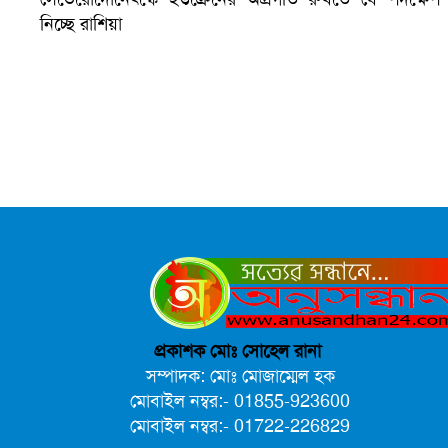
নিচ্ছে রাশিয়া
ভারতে ভয়াবহ সড়ক দুর্ঘটনা, নিহত ১৫
প্রকাশক মোঃ সোহেল রানা
সম্পাদক: মোঃ মোজাম্মেল হক
মোবাইল নম্বর:- 01855-923600
মোবাইল নম্বর:- 01722-226829