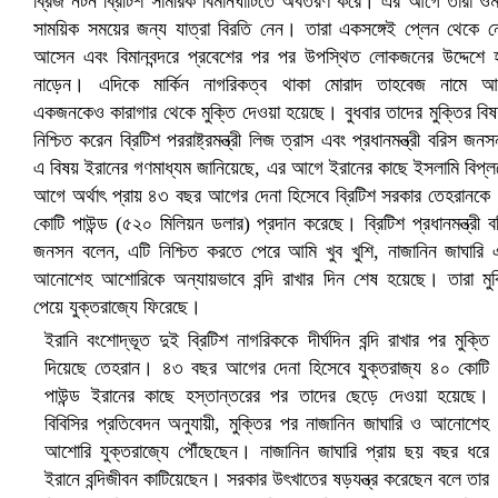
প্রোটিয়াদের হারিয়ে বিশ্বকাপের শিরোপা ঘরে তুলল ভারত
ইরানি বংশোদ্ভূত দুই ব্রিটিশ নাগরিককে দীর্ঘদিন বন্দি রাখার পর মুক্তি
দিয়েছে তেহরান। ৪৩ বছর আগের দেনা হিসেবে যুক্তরাজ্য ৪০ কোটি
পাউন্ড ইরানের কাছে হস্তান্তরের পর তাদের ছেড়ে দেওয়া হয়েছে।
সৌদিতে ব্যাপক ধরপাকড়, এক সপ্তাহেই ২১ হাজারের বেশি গ্রেপ্তার
বিবিসির প্রতিবেদন অনুযায়ী, মুক্তির পর নাজানিন জাঘারি ও আনোশেহ
আশোরি যুক্তরাজ্যে পৌঁছেছেন। নাজানিন জাঘারি প্রায় ছয় বছর ধরে
ইরানে বন্দিজীবন কাটিয়েছেন। সরকার উৎখাতের ষড়যন্ত্র করেছেন বলে তার