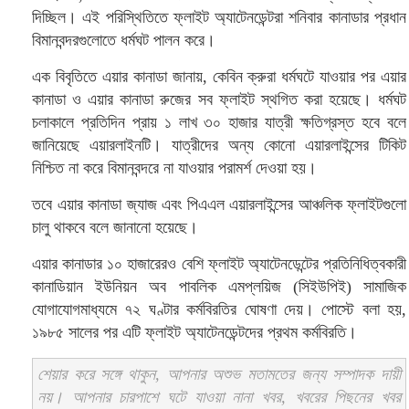
দিচ্ছিল। এই পরিস্থিতিতে ফ্লাইট অ্যাটেনডেন্টরা শনিবার কানাডার প্রধান
বিমানবন্দরগুলোতে ধর্মঘট পালন করে।
এক বিবৃতিতে এয়ার কানাডা জানায়, কেবিন ক্রুরা ধর্মঘটে যাওয়ার পর এয়ার
কানাডা ও এয়ার কানাডা রুজের সব ফ্লাইট স্থগিত করা হয়েছে। ধর্মঘট
চলাকালে প্রতিদিন প্রায় ১ লাখ ৩০ হাজার যাত্রী ক্ষতিগ্রস্ত হবে বলে
জানিয়েছে এয়ারলাইনটি। যাত্রীদের অন্য কোনো এয়ারলাইন্সের টিকিট
নিশ্চিত না করে বিমানবন্দরে না যাওয়ার পরামর্শ দেওয়া হয়।
তবে এয়ার কানাডা জ্যাজ এবং পিএএল এয়ারলাইন্সের আঞ্চলিক ফ্লাইটগুলো
চালু থাকবে বলে জানানো হয়েছে।
এয়ার কানাডার ১০ হাজারেরও বেশি ফ্লাইট অ্যাটেনডেন্টের প্রতিনিধিত্বকারী
কানাডিয়ান ইউনিয়ন অব পাবলিক এমপ্লয়িজ (সিইউপিই) সামাজিক
যোগাযোগমাধ্যমে ৭২ ঘণ্টার কর্মবিরতির ঘোষণা দেয়। পোস্টে বলা হয়,
১৯৮৫ সালের পর এটি ফ্লাইট অ্যাটেনডেন্টদের প্রথম কর্মবিরতি।
শেয়ার করে সঙ্গে থাকুন, আপনার অশুভ মতামতের জন্য সম্পাদক দায়ী
নয়। আপনার চারপাশে ঘটে যাওয়া নানা খবর, খবরের পিছনের খবর