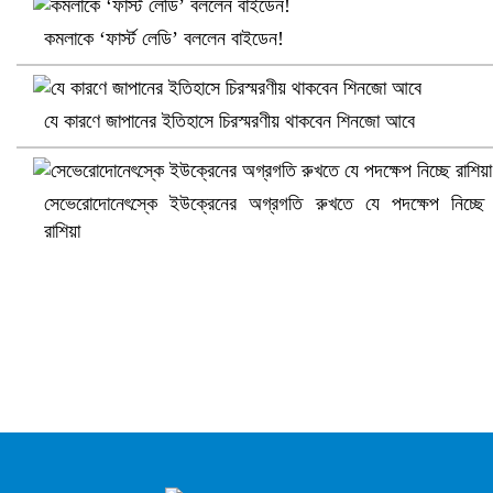
ভিউ বাড়াতে রাম দা হাতে ফেসবুকে ভিডিও পোস্ট শিক্ষকের
কমলাকে ‘ফার্স্ট লেডি’ বললেন বাইডেন!
যে কারণে জাপানের ইতিহাসে চিরস্মরণীয় থাকবেন শিনজো আবে
সেভেরোদোনেৎস্কে ইউক্রেনের অগ্রগতি রুখতে যে পদক্ষেপ নিচ্ছে
রাশিয়া
আ.লীগ ও জাপার ৯ নেতা কারাগারে