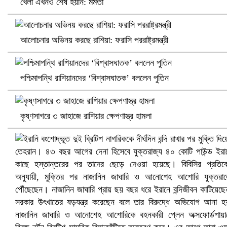
খেলা এখনও শেষ হয়নি: মমতা
আলোচনার অভিনয় করছে রাশিয়া: ফরাসি পররাষ্ট্রমন্ত্রী
পশ্চিমাপন্থি রাশিয়ানদের ‘বিশ্বাসঘাতক’ বললেন পুতিন
কৃষ্ণসাগরে ৩ জাহাজে রাশিয়ার ক্ষেপণাস্ত্র হামলা
খুলনায় বিএনপি অফিসে গুলি-বোমা হামলা, নিহত ১