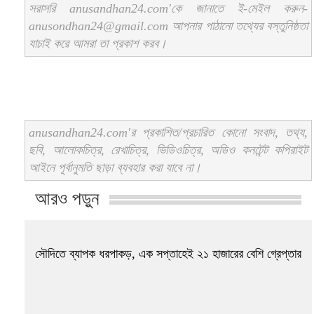
সরাসরি anusandhan24.com'কে জানাতে ই-মেইল করুন-
anusondhan24@gmail.com আপনার পাঠানো তথ্যের বস্তুনিষ্ঠতা
যাচাই করে আমরা তা প্রকাশ করব।
anusandhan24.com'র প্রকাশিত/প্রচারিত কোনো সংবাদ, তথ্য,
ছবি, আলোকচিত্র, রেখাচিত্র, ভিডিওচিত্র, অডিও কনটেন্ট কপিরাইট
আইনে পূর্বানুমতি ছাড়া ব্যবহার করা যাবে না।
আরও পড়ুন
সৌদিতে ব্যাপক ধরপাকড়, এক সপ্তাহেই ২১ হাজারের বেশি গ্রেপ্তার