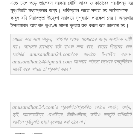
এতে চাপে পড়ে তালেবান সরকার সৌদি আরব ও কাতারের শরণাপন্ন হয়
যুদ্ধবিরতি মধ্যস্থতার জন্য। পাকিস্তান তাতে সম্মত হয় শর্তসাপেক্ষে—
কাবুল যদি নিরাপত্তা উদ্বেগ সমাধানে দৃশ্যমান পদক্ষেপ নেয়। অন্যথায়
ইসলামাবাদ আফগান ভূখণ্ডে হামলা পুনরায় শুরু করবে বলে জানানো হয়।
শেয়ার করে সঙ্গে থাকুন, আপনার অশুভ মতামতের জন্য সম্পাদক দায়ী
নয়। আপনার চারপাশে ঘটে যাওয়া নানা খবর, খবরের পিছনের খবর
সরাসরি anusandhan24.com'কে জানাতে ই-মেইল করুন-
anusondhan24@gmail.com আপনার পাঠানো তথ্যের বস্তুনিষ্ঠতা
যাচাই করে আমরা তা প্রকাশ করব।
anusandhan24.com'র প্রকাশিত/প্রচারিত কোনো সংবাদ, তথ্য,
ছবি, আলোকচিত্র, রেখাচিত্র, ভিডিওচিত্র, অডিও কনটেন্ট কপিরাইট
আইনে পূর্বানুমতি ছাড়া ব্যবহার করা যাবে না।