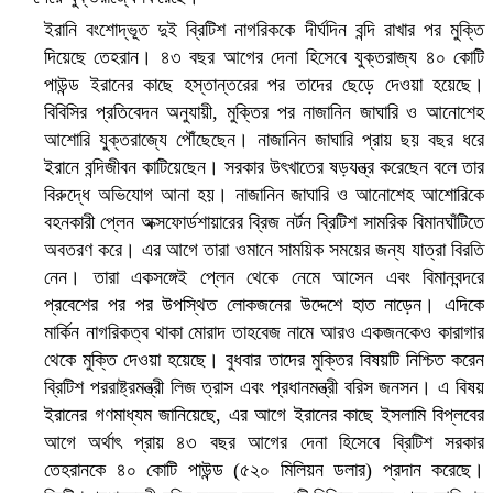
ইরানি বংশোদ্ভূত দুই ব্রিটিশ নাগরিককে দীর্ঘদিন বন্দি রাখার পর মুক্তি
দিয়েছে তেহরান। ৪৩ বছর আগের দেনা হিসেবে যুক্তরাজ্য ৪০ কোটি
পাউন্ড ইরানের কাছে হস্তান্তরের পর তাদের ছেড়ে দেওয়া হয়েছে।
সৌদিতে ব্যাপক ধরপাকড়, এক সপ্তাহেই ২১ হাজারের বেশি গ্রেপ্তার
বিবিসির প্রতিবেদন অনুযায়ী, মুক্তির পর নাজানিন জাঘারি ও আনোশেহ
আশোরি যুক্তরাজ্যে পৌঁছেছেন। নাজানিন জাঘারি প্রায় ছয় বছর ধরে
ইরানে বন্দিজীবন কাটিয়েছেন। সরকার উৎখাতের ষড়যন্ত্র করেছেন বলে তার
বিরুদ্ধে অভিযোগ আনা হয়। নাজানিন জাঘারি ও আনোশেহ আশোরিকে
বহনকারী প্লেন অক্সফোর্ডশায়ারের ব্রিজ নর্টন ব্রিটিশ সামরিক বিমানঘাঁটিতে
অবতরণ করে। এর আগে তারা ওমানে সাময়িক সময়ের জন্য যাত্রা বিরতি
নেন। তারা একসঙ্গেই প্লেন থেকে নেমে আসেন এবং বিমানবন্দরে
প্রবেশের পর পর উপস্থিত লোকজনের উদ্দেশে হাত নাড়েন। এদিকে
মার্কিন নাগরিকত্ব থাকা মোরাদ তাহবেজ নামে আরও একজনকেও কারাগার
থেকে মুক্তি দেওয়া হয়েছে। বুধবার তাদের মুক্তির বিষয়টি নিশ্চিত করেন
ব্রিটিশ পররাষ্ট্রমন্ত্রী লিজ ত্রাস এবং প্রধানমন্ত্রী বরিস জনসন। এ বিষয়
বৈষম্যবিরোধী ছাত্র আন্দোলনের সাধারণ সম্পাদকের পদত্যাগ
ইরানের গণমাধ্যম জানিয়েছে, এর আগে ইরানের কাছে ইসলামি বিপ্লবের
আগে অর্থাৎ প্রায় ৪৩ বছর আগের দেনা হিসেবে ব্রিটিশ সরকার
তেহরানকে ৪০ কোটি পাউন্ড (৫২০ মিলিয়ন ডলার) প্রদান করেছে।