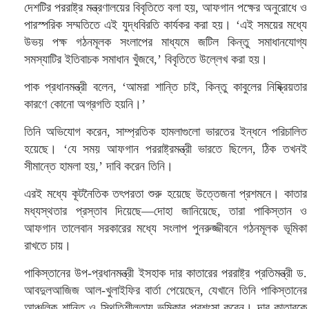
দেশটির পররাষ্ট্র মন্ত্রণালয়ের বিবৃতিতে বলা হয়, আফগান পক্ষের অনুরোধে ও
পারস্পরিক সম্মতিতে এই যুদ্ধবিরতি কার্যকর করা হয়। ‘এই সময়ের মধ্যে
উভয় পক্ষ গঠনমূলক সংলাপের মাধ্যমে জটিল কিন্তু সমাধানযোগ্য
সমস্যাটির ইতিবাচক সমাধান খুঁজবে,’ বিবৃতিতে উল্লেখ করা হয়।
পাক প্রধানমন্ত্রী বলেন, ‘আমরা শান্তি চাই, কিন্তু কাবুলের নিষ্ক্রিয়তার
কারণে কোনো অগ্রগতি হয়নি।’
তিনি অভিযোগ করেন, সাম্প্রতিক হামলাগুলো ভারতের ইন্ধনে পরিচালিত
হয়েছে। ‘যে সময় আফগান পররাষ্ট্রমন্ত্রী ভারতে ছিলেন, ঠিক তখনই
সীমান্তে হামলা হয়,’ দাবি করেন তিনি।
এরই মধ্যে কূটনৈতিক তৎপরতা শুরু হয়েছে উত্তেজনা প্রশমনে। কাতার
মধ্যস্থতার প্রস্তাব দিয়েছে—দোহা জানিয়েছে, তারা পাকিস্তান ও
আফগান তালেবান সরকারের মধ্যে সংলাপ পুনরুজ্জীবনে গঠনমূলক ভূমিকা
রাখতে চায়।
পাকিস্তানের উপ-প্রধানমন্ত্রী ইসহাক দার কাতারের পররাষ্ট্র প্রতিমন্ত্রী ড.
আবদুলআজিজ আল-খুলাইফির বার্তা পেয়েছেন, যেখানে তিনি পাকিস্তানের
আঞ্চলিক শান্তি ও স্থিতিশীলতায় ভূমিকার প্রশংসা করেন। দার কাতারকে