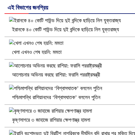
এই বিভাগের জনপ্রিয়
ইরানকে ৪০ কোটি পাউন্ড দিয়ে দুই বন্দিকে ছাড়িয়ে নিল যুক্তরাজ্য
নানা সংকটে রিক্রুটিং এজেন্সি, হুমকির মুখে শ্রম রপ্তানি
খেলা এখনও শেষ হয়নি: মমতা
আলোচনার অভিনয় করছে রাশিয়া: ফরাসি পররাষ্ট্রমন্ত্রী
পশ্চিমাপন্থি রাশিয়ানদের ‘বিশ্বাসঘাতক’ বললেন পুতিন
কৃষ্ণসাগরে ৩ জাহাজে রাশিয়ার ক্ষেপণাস্ত্র হামলা
খুলনায় বিএনপি অফিসে গুলি-বোমা হামলা, নিহত ১