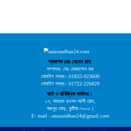
আ.লীগ ও জাপার ৯ নেতা কারাগারে
প্রকাশক মোঃ সোহেল রানা
সম্পাদক: মোঃ মোজাম্মেল হক
মোবাইল নম্বর:- 01855-923600
মোবাইল নম্বর:- 01722-226829
বার্তা ও বাণিজ্যিক কার্যালয় :
ভারতে ভয়াবহ সড়ক দুর্ঘটনা, নিহত ১৫
২৭, কমরেড রওসন আলী রোড,
বজলুর মোড়, কুষ্টিয়া-৭০০০।
E- mail : anusandhan24@gmail.com