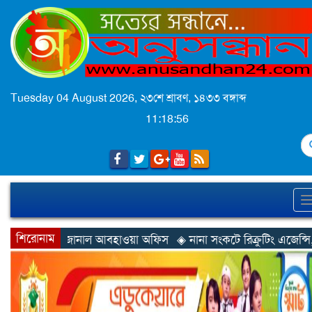
Tuesday 04 August 2026,
২৩শে শ্রাবণ, ১৪৩৩ বঙ্গাব্দ
11:18:59
S
শিরোনাম
হাওয়া অফিস
◈ নানা সংকটে রিক্রুটিং এজেন্সি, হুমকির মুখে শ্রম রপ্তানি