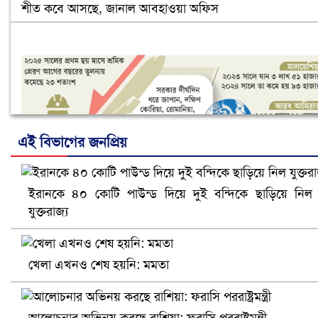
শীত কবে আসছে, জানাল আবহাওয়া অফিস
এই বিভাগের জনপ্রিয়
ইরানকে ৪০ কোটি পাউন্ড দিয়ে দুই বন্দিকে ছাড়িয়ে নিল
নানা সংকটে রিক্রুটিং এজেন্সি, হুমকির মুখে শ্রম রপ্তানি
যুক্তরাজ্য
খেলা এখনও শেষ হয়নি: মমতা
আলোচনার অভিনয় করছে রাশিয়া: ফরাসি পররাষ্ট্রমন্ত্রী