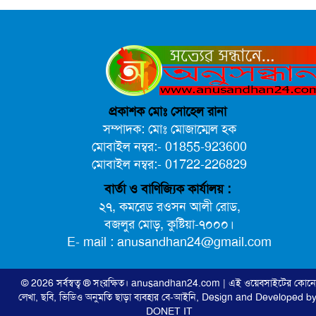
প্রকাশক মোঃ সোহেল রানা
সম্পাদক: মোঃ মোজাম্মেল হক
মোবাইল নম্বর:- 01855-923600
মোবাইল নম্বর:- 01722-226829
বার্তা ও বাণিজ্যিক কার্যালয় :
২৭, কমরেড রওসন আলী রোড,
বজলুর মোড়, কুষ্টিয়া-৭০০০।
E- mail : anusandhan24@gmail.com
© 2026 সর্বস্বত্ব ® সংরক্ষিত।
anusandhan24.com
| এই ওয়েবসাইটের কোন
লেখা, ছবি, ভিডিও অনুমতি ছাড়া ব্যবহার বে-আইনি,
Design and Developed by
DONET IT