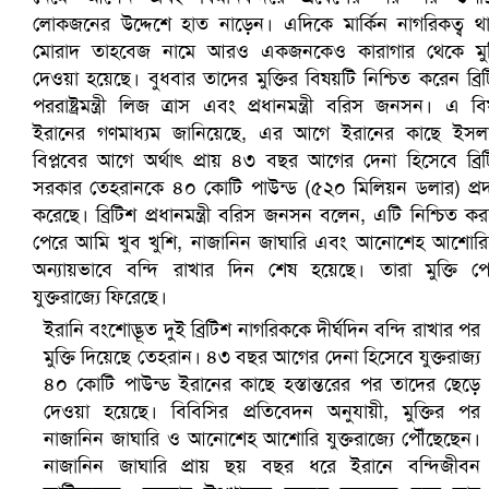
সৌদিতে ব্যাপক ধরপাকড়, এক সপ্তাহেই ২১ হাজারের বেশি গ্রেপ্তা
ইরানি বংশোদ্ভূত দুই ব্রিটিশ নাগরিককে দীর্ঘদিন বন্দি রাখার পর
মুক্তি দিয়েছে তেহরান। ৪৩ বছর আগের দেনা হিসেবে যুক্তরাজ্য
৪০ কোটি পাউন্ড ইরানের কাছে হস্তান্তরের পর তাদের ছেড়ে
দেওয়া হয়েছে। বিবিসির প্রতিবেদন অনুযায়ী, মুক্তির পর
নাজানিন জাঘারি ও আনোশেহ আশোরি যুক্তরাজ্যে পৌঁছেছেন।
নাজানিন জাঘারি প্রায় ছয় বছর ধরে ইরানে বন্দিজীবন