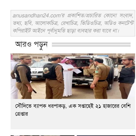
anusandhan24.com'র প্রকাশিত/প্রচারিত কোনো সংবাদ,
তথ্য, ছবি, আলোকচিত্র, রেখাচিত্র, ভিডিওচিত্র, অডিও কনটেন্ট
কপিরাইট আইনে পূর্বানুমতি ছাড়া ব্যবহার করা যাবে না।
আরও পড়ুন
সৌদিতে ব্যাপক ধরপাকড়, এক সপ্তাহেই ২১ হাজারের বেশি
গ্রেপ্তার