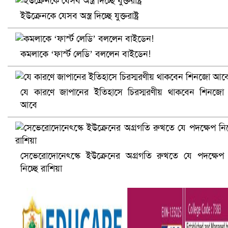
ইউক্রেনকে যেসব অস্ত্র দিচ্ছে যুক্তরাষ্ট্র
কমলাকে ‘ফার্স্ট লেডি’ বললেন বাইডেন!
যে কারণে জাপানের ইতিহাসে চিরস্মরণীয় থাকবেন শিনজো
আবে
আ.লীগ ও জাপার ৯ নেতা কারাগারে
সেভেরোদোনেৎস্কে ইউক্রেনের অগ্রগতি রুখতে যে পদক্ষেপ
নিচ্ছে রাশিয়া