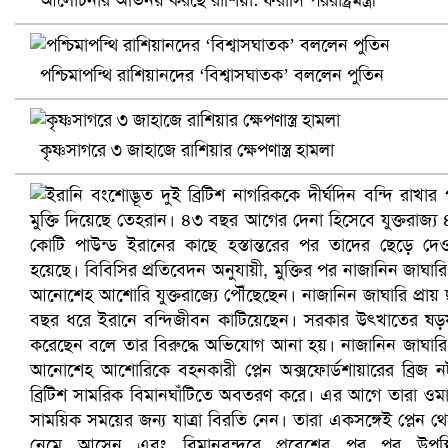
পশ্চিমাপন্থি রাশিয়ানদের ‘বিশ্বাসঘাতক’ বললেন পুতিন
খুলনায় বিএনপি অফিসে গুলি-বোমা হামলা, নিহত ১
কৃষ্ণসাগরে ৩ জাহাজে রাশিয়ার ক্ষেপণাস্ত্র হামলা
প্রোটিয়াদের হারিয়ে বিশ্বকাপের শিরোপা ঘরে তুলল ভারত