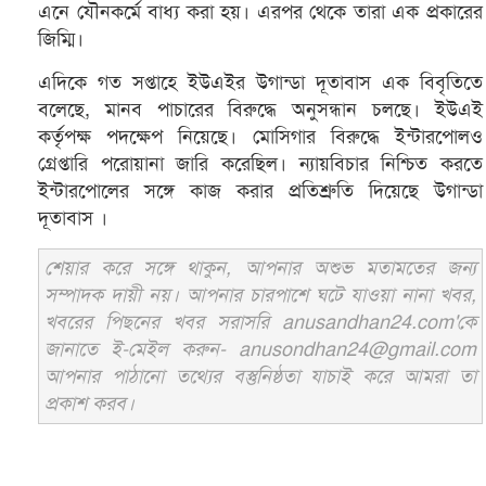
এনে যৌনকর্মে বাধ্য করা হয়। এরপর থেকে তারা এক প্রকারের
জিম্মি।
এদিকে গত সপ্তাহে ইউএইর উগান্ডা দূতাবাস এক বিবৃতিতে
বলেছে, মানব পাচারের বিরুদ্ধে অনুসন্ধান চলছে। ইউএই
কর্তৃপক্ষ পদক্ষেপ নিয়েছে। মোসিগার বিরুদ্ধে ইন্টারপোলও
গ্রেপ্তারি পরোয়ানা জারি করেছিল। ন্যায়বিচার নিশ্চিত করতে
ইন্টারপোলের সঙ্গে কাজ করার প্রতিশ্রুতি দিয়েছে উগান্ডা
দূতাবাস ।
শেয়ার করে সঙ্গে থাকুন, আপনার অশুভ মতামতের জন্য
সম্পাদক দায়ী নয়। আপনার চারপাশে ঘটে যাওয়া নানা খবর,
খবরের পিছনের খবর সরাসরি anusandhan24.com'কে
জানাতে ই-মেইল করুন- anusondhan24@gmail.com
আপনার পাঠানো তথ্যের বস্তুনিষ্ঠতা যাচাই করে আমরা তা
প্রকাশ করব।