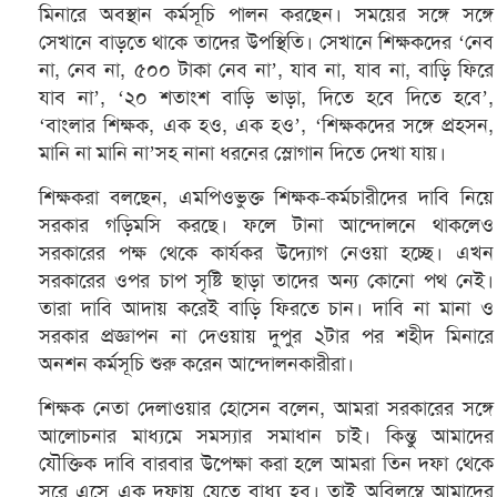
মিনারে অবস্থান কর্মসূচি পালন করছেন। সময়ের সঙ্গে সঙ্গে
সেখানে বাড়তে থাকে তাদের উপস্থিতি। সেখানে শিক্ষকদের ‘নেব
না, নেব না, ৫০০ টাকা নেব না’, যাব না, যাব না, বাড়ি ফিরে
যাব না’, ‘২০ শতাংশ বাড়ি ভাড়া, দিতে হবে দিতে হবে’,
‘বাংলার শিক্ষক, এক হও, এক হও’, ‘শিক্ষকদের সঙ্গে প্রহসন,
মানি না মানি না’সহ নানা ধরনের স্লোগান দিতে দেখা যায়।
শিক্ষকরা বলছেন, এমপিওভুক্ত শিক্ষক-কর্মচারীদের দাবি নিয়ে
সরকার গড়িমসি করছে। ফলে টানা আন্দোলনে থাকলেও
সরকারের পক্ষ থেকে কার্যকর উদ্যোগ নেওয়া হচ্ছে। এখন
সরকারের ওপর চাপ সৃষ্টি ছাড়া তাদের অন্য কোনো পথ নেই।
তারা দাবি আদায় করেই বাড়ি ফিরতে চান। দাবি না মানা ও
সরকার প্রজ্ঞাপন না দেওয়ায় দুপুর ২টার পর শহীদ মিনারে
অনশন কর্মসূচি শুরু করেন আন্দোলনকারীরা।
শিক্ষক নেতা দেলাওয়ার হোসেন বলেন, আমরা সরকারের সঙ্গে
আলোচনার মাধ্যমে সমস্যার সমাধান চাই। কিন্তু আমাদের
যৌক্তিক দাবি বারবার উপেক্ষা করা হলে আমরা তিন দফা থেকে
সরে এসে এক দফায় যেতে বাধ্য হব। তাই অবিলম্বে আমাদের