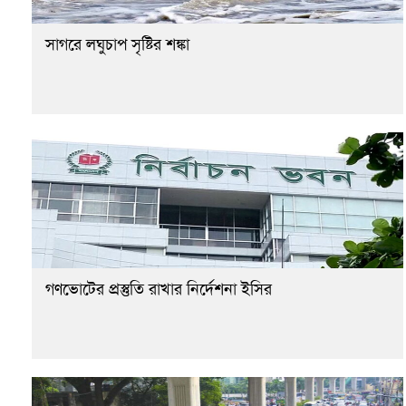
সাগরে লঘুচাপ সৃষ্টির শঙ্কা
গণভোটের প্রস্তুতি রাখার নির্দেশনা ইসির