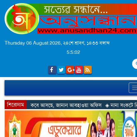
Thursday 06 August 2026,
২৪শে শ্রাবণ, ১৪৩৩ বঙ্গাব্দ
5:5:03
S
শিরোনাম
ত কবে আসছে, জানাল আবহাওয়া অফিস
◈ নানা সংকটে রিক্রুটিং এজেন্সি,