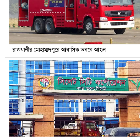
আ.লীগ ও জাপার ৯ নেতা কারাগারে
রাজধানীর মোহাম্মদপুরে আবাসিক ভবনে আগুন
ভারতে ভয়াবহ সড়ক দুর্ঘটনা, নিহত ১৫