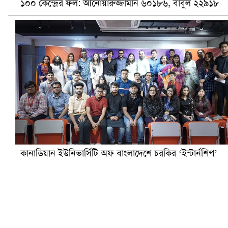
১০০ কেন্দ্রের ফল: আনোয়ারুজ্জামান ৬০১৮৬, বাবুল ২২৯১৮
হলিউডে নতুন প্রেমের গুঞ্জন
কানাডিয়ান ইউনিভার্সিটি অফ বাংলাদেশে চরকির ‘ইন্টার্নশিপ’