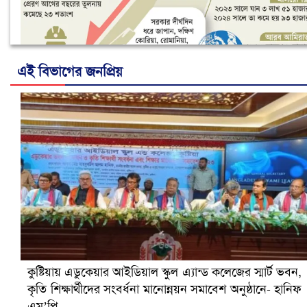
এই বিভাগের জনপ্রিয়
নানা সংকটে রিক্রুটিং এজেন্সি, হুমকির মুখে শ্রম রপ্তানি
কুষ্টিয়ায় এডুকেয়ার আইডিয়াল স্কুল এ্যান্ড কলেজের স্মার্ট ভবন,
কৃতি শিক্ষার্থীদের সংবর্ধনা মানোন্নয়ন সমাবেশ অনুষ্ঠানে- হানিফ
এম’পি