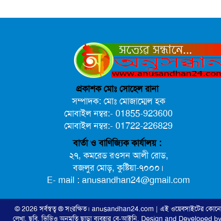
প্রকাশক মোঃ সোহেল রানা
সম্পাদক: মোঃ মোজাম্মেল হক
মোবাইল নম্বর:- 01855-923600
মোবাইল নম্বর:- 01722-226829
বার্তা ও বাণিজ্যিক কার্যালয় :
২৭, কমরেড রওসন আলী রোড,
বজলুর মোড়, কুষ্টিয়া-৭০০০।
E- mail : anusandhan24@gmail.com
© 2026 সর্বস্বত্ব ® সংরক্ষিত।
anusandhan24.com
| এই ওয়েবসাইটের কোন
লেখা, ছবি, ভিডিও অনুমতি ছাড়া ব্যবহার বে-আইনি,
Design and Developed by