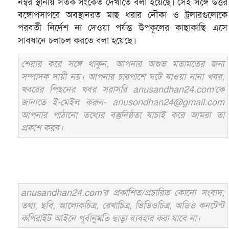
নম্বর স্থানীয় সতর্ক সংকেত দেখাতে বলা হয়েছে। সেই সঙ্গে উত্তর
বঙ্গোপসাগরে অবস্থানরত মাছ ধরার নৌকা ও ট্রলারগুলোকে
পরবর্তী নির্দেশ না দেওয়া পর্যন্ত উপকূলের কাছাকাছি এসে
সাবধানে চলাচল করতে বলা হয়েছে।
শেয়ার করে সঙ্গে থাকুন, আপনার অশুভ মতামতের জন্য
সম্পাদক দায়ী নয়। আপনার চারপাশে ঘটে যাওয়া নানা খবর,
খবরের পিছনের খবর সরাসরি anusandhan24.com'কে
জানাতে ই-মেইল করুন- anusondhan24@gmail.com
আপনার পাঠানো তথ্যের বস্তুনিষ্ঠতা যাচাই করে আমরা তা
প্রকাশ করব।
anusandhan24.com'র প্রকাশিত/প্রচারিত কোনো সংবাদ,
তথ্য, ছবি, আলোকচিত্র, রেখাচিত্র, ভিডিওচিত্র, অডিও কনটেন্ট
কপিরাইট আইনে পূর্বানুমতি ছাড়া ব্যবহার করা যাবে না।