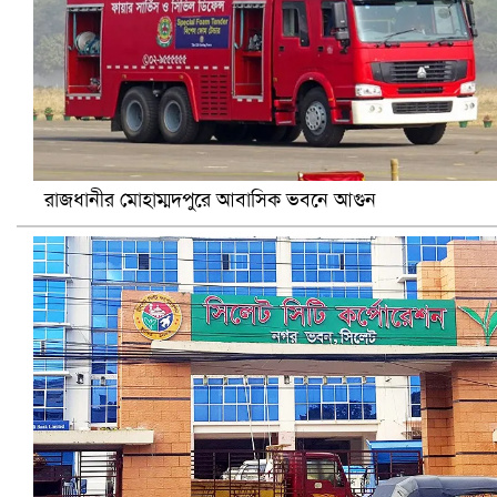
আ.লীগ ও জাপার ৯ নেতা কারাগারে
রাজধানীর মোহাম্মদপুরে আবাসিক ভবনে আগুন
ভারতে ভয়াবহ সড়ক দুর্ঘটনা, নিহত ১৫