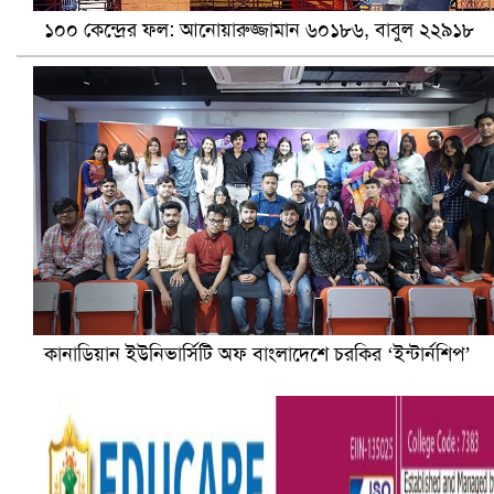
১০০ কেন্দ্রের ফল: আনোয়ারুজ্জামান ৬০১৮৬, বাবুল ২২৯১৮
হলিউডে নতুন প্রেমের গুঞ্জন
কানাডিয়ান ইউনিভার্সিটি অফ বাংলাদেশে চরকির ‘ইন্টার্নশিপ’