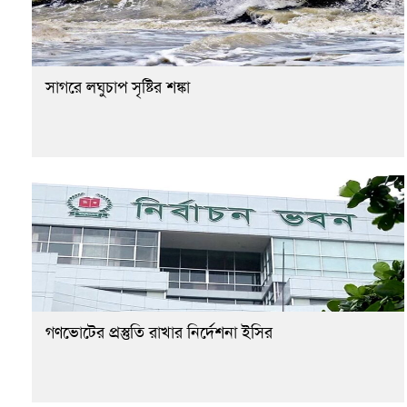
সাগরে লঘুচাপ সৃষ্টির শঙ্কা
গণভোটের প্রস্তুতি রাখার নির্দেশনা ইসির