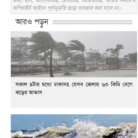
তথ্য, ছবি, আলোকচিত্র, রেখাচিত্র, ভিডিওচিত্র, অডিও কনটেন্ট
কপিরাইট আইনে পূর্বানুমতি ছাড়া ব্যবহার করা যাবে না।
আরও পড়ুন
সকাল ৯টার মধ্যে ঢাকাসহ যেসব জেলায় ৬০ কিমি বেগে
ঝড়ের আভাস