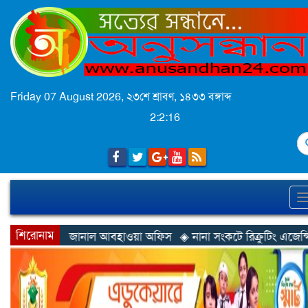
Friday 07 August 2026,
২৩শে শ্রাবণ, ১৪৩৩ বঙ্গাব্দ
2:2:19
S
শিরোনাম
ওয়া অফিস
◈ নানা সংকটে রিক্রুটিং এজেন্সি, হুমকির মুখে শ্রম রপ্তানি
◈ 