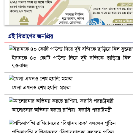
এই বিভাগের জনপ্রিয়
ইরানকে ৪০ কোটি পাউন্ড দিয়ে দুই বন্দিকে ছাড়িয়ে নিল
নানা সংকটে রিক্রুটিং এজেন্সি, হুমকির মুখে শ্রম রপ্তানি
যুক্তরাজ্য
খেলা এখনও শেষ হয়নি: মমতা
আলোচনার অভিনয় করছে রাশিয়া: ফরাসি পররাষ্ট্রমন্ত্রী
পশ্চিমাপন্থি রাশিয়ানদের ‘বিশ্বাসঘাতক’ বললেন পুতিন