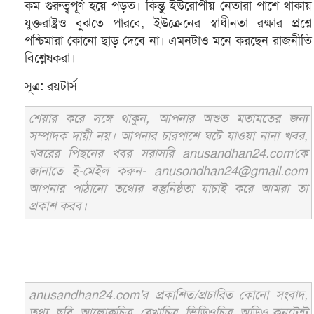
কম গুরুত্বপূর্ণ হয়ে পড়ত। কিন্তু ইউরোপীয় নেতারা পাশে থাকায়
যুক্তরাষ্ট্রও বুঝতে পারবে, ইউক্রেনের স্বাধীনতা রক্ষার প্রশ্নে
পশ্চিমারা কোনো ছাড় দেবে না। এমনটাও মনে করছেন রাজনীতি
বিশ্লেষকরা।
সূত্র: রয়টার্স
শেয়ার করে সঙ্গে থাকুন, আপনার অশুভ মতামতের জন্য
সম্পাদক দায়ী নয়। আপনার চারপাশে ঘটে যাওয়া নানা খবর,
খবরের পিছনের খবর সরাসরি anusandhan24.com'কে
জানাতে ই-মেইল করুন- anusondhan24@gmail.com
আপনার পাঠানো তথ্যের বস্তুনিষ্ঠতা যাচাই করে আমরা তা
প্রকাশ করব।
anusandhan24.com'র প্রকাশিত/প্রচারিত কোনো সংবাদ,
তথ্য, ছবি, আলোকচিত্র, রেখাচিত্র, ভিডিওচিত্র, অডিও কনটেন্ট