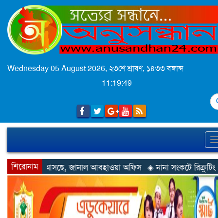
Wednesday 05 August 2026,
২৩শে শ্রাবণ, ১৪৩৩ বঙ্গাব্দ
11:19:52
S
শিরোনাম
ানাল আবহাওয়া অফিস
◈ নানা সংকটে রিক্রুটিং এজেন্সি, হুমকির মুখে শ্রম 