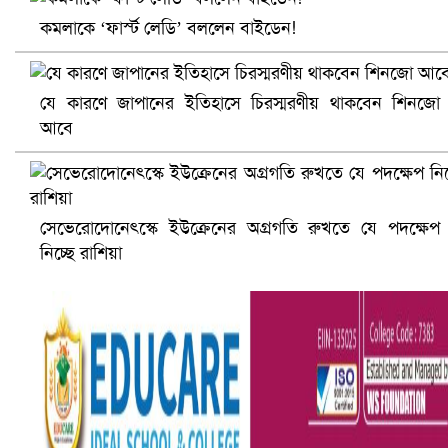
কমলাকে ‘ফার্স্ট লেডি’ বললেন বাইডেন!
যে কারণে জাপানের ইতিহাসে চিরস্মরণীয় থাকবেন শিনজো
আবে
আ.লীগ ও জাপার ৯ নেতা কারাগারে
সেভেরোদোনেৎস্কে ইউক্রেনের অগ্রগতি রুখতে যে পদক্ষেপ
নিচ্ছে রাশিয়া
ভারতে ভয়াবহ সড়ক দুর্ঘটনা, নিহত ১৫