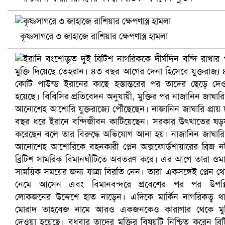
খুলনায় বিএনপি অফিসে গুলি-বোমা হামলা, নিহত ১
কৃষ্ণসাগরে ৩ জাহাজে রাশিয়ার ক্ষেপণাস্ত্র হামলা
প্রোটিয়াদের হারিয়ে বিশ্বকাপের শিরোপা ঘরে তুলল ভারত