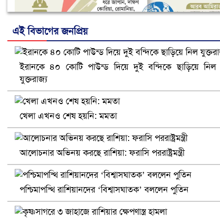
এই বিভাগের জনপ্রিয়
ইরানকে ৪০ কোটি পাউন্ড দিয়ে দুই বন্দিকে ছাড়িয়ে নিল
নানা সংকটে রিক্রুটিং এজেন্সি, হুমকির মুখে শ্রম রপ্তানি
যুক্তরাজ্য
খেলা এখনও শেষ হয়নি: মমতা
আলোচনার অভিনয় করছে রাশিয়া: ফরাসি পররাষ্ট্রমন্ত্রী
পশ্চিমাপন্থি রাশিয়ানদের ‘বিশ্বাসঘাতক’ বললেন পুতিন
খুলনায় বিএনপি অফিসে গুলি-বোমা হামলা, নিহত ১