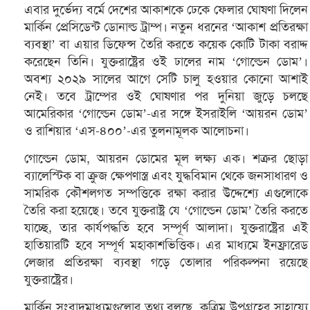
এবার দুর্ভেদ্য বর্মে দেশের আকাশকে ঢেকে ফেলার ঘোষণা দিলেন
মার্কিন প্রেসিডেন্ট ডোনাল্ড ট্রাম্প। নতুন ধরনের ‘আকাশ প্রতিরক্ষা
ব্যবস্থা’ বা এয়ার ডিফেন্স তৈরি করতে কয়েক কোটি টাকা বরাদ্দ
করেছেন তিনি। যুক্তরাষ্ট্রের ওই ঢালের নাম ‘গোল্ডেন ডোম’।
অবশ্য ২০২৯ সালের আগে সেটি চালু হওয়ার কোনো আশাই
নেই। তবে ট্রাম্পের ওই ঘোষণার পর দুনিয়া জুড়ে চলছে
আমেরিকার ‘গোল্ডেন ডোম’-এর সঙ্গে ইসরাইলি ‘আয়রন ডোম’
ও রাশিয়ার ‘এস-৪০০’-এর তুলনামূলক আলোচনা।
গোল্ডেন ডোম, আয়রন ডোমের মূল লক্ষ্য এক। শত্রুর ছোড়া
ব্যালেস্টিক বা ক্রুজ ক্ষেপণাস্ত্র এবং যুদ্ধবিমান থেকে জনসাধারণ ও
সামরিক কৌশলগত সম্পত্তিকে রক্ষা করার উদ্দেশ্যে এগুলোকে
তৈরি করা হয়েছে। তবে যুক্তরাষ্ট্র যে ‘গোল্ডেন ডোম’ তৈরি করতে
যাচ্ছে, তার কার্যপদ্ধতি হবে সম্পূর্ণ আলাদা। যুক্তরাষ্ট্রের এই
হাতিয়ারটি হবে সম্পূর্ণ মহাকাশভিত্তিক। এর মাধ্যমে ইনফ্রারেড
লেজার প্রতিরক্ষা ব্যবস্থা গড়ে তোলার পরিকল্পনা রয়েছে
যুক্তরাষ্ট্রের।
মার্কিন সংবাদমাধ্যমগুলোর তথ্য বলছে, কৃত্রিম উপগ্রহের সাহায্যে