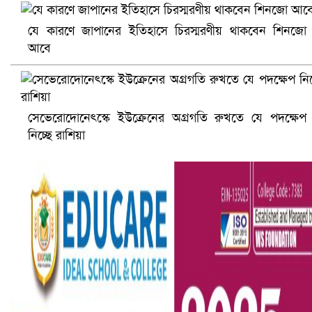
যে কারণে জাপানের ইতিহাসে চিরস্মরণীয় থাকবেন শিনজো
আবে
আ.লীগ ও জাপার ৯ নেতা কারাগারে
সেভেরোদোনেৎস্কে ইউক্রেনের অগ্রগতি রুখতে যে পদক্ষেপ
নিচ্ছে রাশিয়া
ভারতে ভয়াবহ সড়ক দুর্ঘটনা, নিহত ১৫