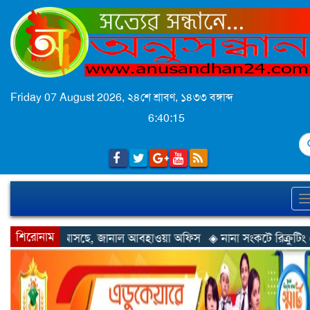
Friday 07 August 2026,
২৪শে শ্রাবণ, ১৪৩৩ বঙ্গাব্দ
6:40:18
S
শিরোনাম
াল আবহাওয়া অফিস
◈ নানা সংকটে রিক্রুটিং এজেন্সি, হুমকির মুখে শ্রম রপ্