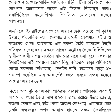
মোতায়েন রেখেছে মার্কিন সামরিক বাহিনী। চীনা হাইপারসোনিক
ক্ষেপণাস্ত্র আটকানোর লক্ষ্যে এই সিদ্ধান্ত নিয়েছেন তারা।
ওয়াশিংটনের সহযোগিতায় পিএসি-৩ মোতায়েন করেছে
জাপানও।
অন্যদিকে, ইসরাইলের হাতে যে আয়রন ডোম রয়েছে, তা কৃত্রিম
উপগ্রহ পরিচালিত নয়। স্বল্পপাল্লার রকেট, ক্ষেপণাস্ত্র, মর্টার ও
কামানের গোলা আটকাতে এর নকশা তৈরি করেছেন ইহুদি
প্রতিরক্ষা গবেষকেরা। ২০২৩ সালের অক্টোবর থেকে ফিলিস্তিতের
স্বাধীনতাকামী সশস্ত্র সংগঠন হামাসের সঙ্গে চলা যুদ্ধে দখলদার
ইসরাইলের এই ‘আয়রন ডোম’ কিছু ব্যতিক্রম ছাড়া অধিকাংশ
ক্ষেত্রে সফলতা দেখিয়েছে। দেশটির দাবি, হামাসের ছোড়া ৯৮
শতাংশ রকেটকে মাঝ-আকাশেই ধ্বংস করতে সক্ষম হয়েছে
তাদের ‘আয়রন ডোম’।
বিশ্বের অত্যাধুনিক ‘আকাশ প্রতিরক্ষা ব্যবস্থা’র তালিকায় অবশ্যই
আসবে রাশিয়ার তৈরি ‘এস-৪০০’। এতে রয়েছে উন্নত রেডার,
কমান্ড সেন্টার এবং ভূমি থেকে আকাশ ক্ষেপণাস্ত্র। একসঙ্গে মোট
৮০টি লক্ষ্যবস্তুর ওপর আঘাত হানতে সক্ষম ক্রেমলিনের