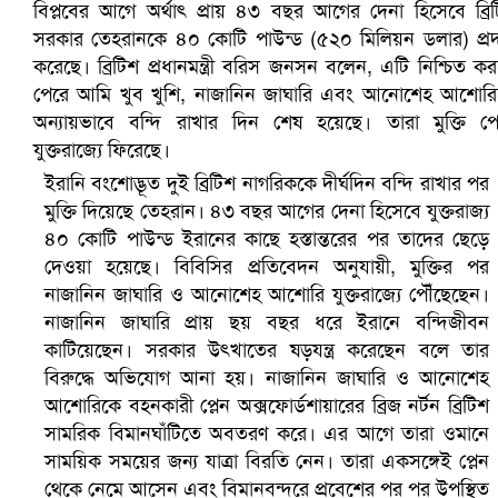
সৌদিতে ব্যাপক ধরপাকড়, এক সপ্তাহেই ২১ হাজারের বেশি গ্রেপ্তা
ইরানি বংশোদ্ভূত দুই ব্রিটিশ নাগরিককে দীর্ঘদিন বন্দি রাখার পর
মুক্তি দিয়েছে তেহরান। ৪৩ বছর আগের দেনা হিসেবে যুক্তরাজ্য
৪০ কোটি পাউন্ড ইরানের কাছে হস্তান্তরের পর তাদের ছেড়ে
দেওয়া হয়েছে। বিবিসির প্রতিবেদন অনুযায়ী, মুক্তির পর
নাজানিন জাঘারি ও আনোশেহ আশোরি যুক্তরাজ্যে পৌঁছেছেন।
নাজানিন জাঘারি প্রায় ছয় বছর ধরে ইরানে বন্দিজীবন
কাটিয়েছেন। সরকার উৎখাতের ষড়যন্ত্র করেছেন বলে তার
বিরুদ্ধে অভিযোগ আনা হয়। নাজানিন জাঘারি ও আনোশেহ
আশোরিকে বহনকারী প্লেন অক্সফোর্ডশায়ারের ব্রিজ নর্টন ব্রিটিশ
সামরিক বিমানঘাঁটিতে অবতরণ করে। এর আগে তারা ওমানে
বৈষম্যবিরোধী ছাত্র আন্দোলনের সাধারণ সম্পাদকের পদত্যাগ
সাময়িক সময়ের জন্য যাত্রা বিরতি নেন। তারা একসঙ্গেই প্লেন
থেকে নেমে আসেন এবং বিমানবন্দরে প্রবেশের পর পর উপস্থিত