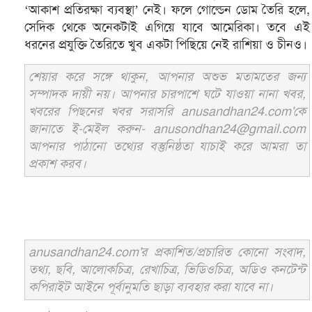
‘আকাশ প্রতিরক্ষা ব্যবস্থা’ নেই। ফলে গোল্ডেন ডোম তৈরি হলে,
সেদিক থেকে অনেকটাই এগিয়ে যাবে আমেরিকা। তবে এই
ধরনের প্রযুক্তি তৈরিতে খুব একটা পিছিয়ে নেই রাশিয়া ও চীনও।
শেয়ার করে সঙ্গে থাকুন, আপনার অশুভ মতামতের জন্য
সম্পাদক দায়ী নয়। আপনার চারপাশে ঘটে যাওয়া নানা খবর,
খবরের পিছনের খবর সরাসরি anusandhan24.com'কে
জানাতে ই-মেইল করুন- anusondhan24@gmail.com
আপনার পাঠানো তথ্যের বস্তুনিষ্ঠতা যাচাই করে আমরা তা
প্রকাশ করব।
anusandhan24.com'র প্রকাশিত/প্রচারিত কোনো সংবাদ,
তথ্য, ছবি, আলোকচিত্র, রেখাচিত্র, ভিডিওচিত্র, অডিও কনটেন্ট
কপিরাইট আইনে পূর্বানুমতি ছাড়া ব্যবহার করা যাবে না।