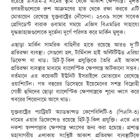
রয়েছে এসএম-২ নামের ভূমি থেকে আকাশ ক্ষেপণাস্ত্র। মূলত
রণতরীগুলোকে রুশ আক্রমণের হাত থেকে রক্ষা করতে এটি
মোতায়েন রেখেছে যুক্তরাষ্ট্রের নৌসেনা। ২০০৯ সালে সাবেক
প্রেসিডেন্ট বারাক ওবামার সময়ে এজিস বিএমডির সাহায্যে
যুদ্ধজাহাজগুলোকে দুর্ভেদ্য দুর্গে পরিণত করে মার্কিন মুলুক।
এছাড়া মার্কিন সামরিক বাহিনীর হাতে রয়েছে আরও দু’টি
প্রতিরক্ষা ব্যবস্থা। সেগুলো হল, টার্মিনাল হাই অল্টিটিউড এরিয়া
ডিফেন্স বা থাড। হিট-টু-কিল প্রযুক্তিতে তৈরি এই আকাশ
প্রতিরক্ষা ব্যবস্থার মাধ্যমে ব্যালেস্টিক ক্ষেপণাস্ত্র আটকানো সম্ভব।
বর্তমানে এর কয়েকটি ইউনিট ইসরাইলে মোতায়েন রেখেছে
ওয়াশিংটন। গত বছরের ডিসেম্বরে ইয়েমেনের সশস্ত্র বিদ্রোহী
গোষ্ঠী হুথিদের ছোড়া ব্যালেস্টিক ক্ষেপণাস্ত্রকে শূন্যে ধ্বংস করে
খবরের শিরোনামে আসে থাড।
যুক্তরাষ্ট্রের প্যাট্রিয়ট অ্যাডভান্সড কেপেবিলিটি-৩ (পিএসি-৩)
নামের এয়ার ডিফেন্সেও রয়েছে হিট-টু-কিল প্রযুক্তি। এতে এর
নকশা স্বল্পপাল্লার ক্ষেপণাস্ত্র ধ্বংসের জন্য করা হয়েছে। প্রশান্ত
মহাসাগরীয় এলাকায় সংশ্লিষ্ট আকাশ প্রতিরক্ষা ব্যবস্থাটিকে