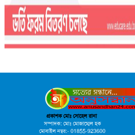
প্রকাশক মোঃ সোহেল রানা
সম্পাদক: মোঃ মোজাম্মেল হক
মোবাইল নম্বর:- 01855-923600