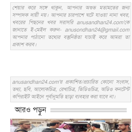
শেয়ার করে সঙ্গে থাকুন, আপনার অশুভ মতামতের জন্য
সম্পাদক দায়ী নয়। আপনার চারপাশে ঘটে যাওয়া নানা খবর,
খবরের পিছনের খবর সরাসরি anusandhan24.com'কে
জানাতে ই-মেইল করুন- anusondhan24@gmail.com
আপনার পাঠানো তথ্যের বস্তুনিষ্ঠতা যাচাই করে আমরা তা
প্রকাশ করব।
anusandhan24.com'র প্রকাশিত/প্রচারিত কোনো সংবাদ,
তথ্য, ছবি, আলোকচিত্র, রেখাচিত্র, ভিডিওচিত্র, অডিও কনটেন্ট
কপিরাইট আইনে পূর্বানুমতি ছাড়া ব্যবহার করা যাবে না।
আরও পড়ুন