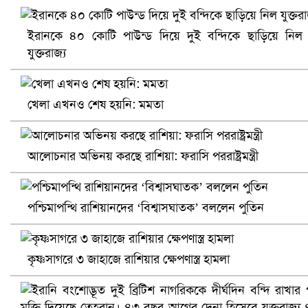
ইরানকে ৪০ কোটি পাউন্ড দিয়ে দুই বন্দিকে ছাড়িয়ে নিল
নানা সংকটে রিক্রুটিং এজেন্সি, হুমকির মুখে শ্রম রপ্তানি
যুক্তরাজ্য
খেলা এখনও শেষ হয়নি: মমতা
আলোচনার অভিনয় করছে রাশিয়া: ফরাসি পররাষ্ট্রমন্ত্রী
পশ্চিমাপন্থি রাশিয়ানদের ‘বিশ্বাসঘাতক’ বললেন পুতিন
খুলনায় বিএনপি অফিসে গুলি-বোমা হামলা, নিহত ১
কৃষ্ণসাগরে ৩ জাহাজে রাশিয়ার ক্ষেপণাস্ত্র হামলা