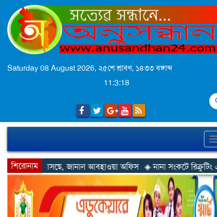
Saturday 08 August 2026,
২৫শে শ্রাবণ, ১৪৩৩ বঙ্গাব্দ
11:3:21
S
শিরোনাম
াল আবহাওয়া অফিস
◈ নানা সংকটে রিক্রুটিং এজেন্সি, হুমকির মুখে শ্রম রপ্