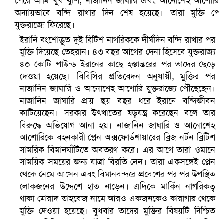
সৌদিতে ব্যাপক ধরপাকড়, এক সপ্তাহেই ২১ হাজারের বেশি গ্রেপ্তা
ইরানি বংশোদ্ভূত দুই ব্রিটিশ নাগরিককে দীর্ঘদিন বন্দি রাখার পর
মুক্তি দিয়েছে তেহরান। ৪৩ বছর আগের দেনা হিসেবে যুক্তরাজ্য
৪০ কোটি পাউন্ড ইরানের কাছে হস্তান্তরের পর তাদের ছেড়ে
দেওয়া হয়েছে। বিবিসির প্রতিবেদন অনুযায়ী, মুক্তির পর
নাজানিন জাঘারি ও আনোশেহ আশোরি যুক্তরাজ্যে পৌঁছেছেন।
নাজানিন জাঘারি প্রায় ছয় বছর ধরে ইরানে বন্দিজীবন
কাটিয়েছেন। সরকার উৎখাতের ষড়যন্ত্র করেছেন বলে তার
বিরুদ্ধে অভিযোগ আনা হয়। নাজানিন জাঘারি ও আনোশেহ
আশোরিকে বহনকারী প্লেন অক্সফোর্ডশায়ারের ব্রিজ নর্টন ব্রিটিশ
সামরিক বিমানঘাঁটিতে অবতরণ করে। এর আগে তারা ওমানে
বৈষম্যবিরোধী ছাত্র আন্দোলনের সাধারণ সম্পাদকের পদত্যাগ
সাময়িক সময়ের জন্য যাত্রা বিরতি নেন। তারা একসঙ্গেই প্লেন
থেকে নেমে আসেন এবং বিমানবন্দরে প্রবেশের পর পর উপস্থিত
লোকজনের উদ্দেশে হাত নাড়েন। এদিকে মার্কিন নাগরিকত্ব
থাকা মোরাদ তাহবেজ নামে আরও একজনকেও কারাগার থেকে
মুক্তি দেওয়া হয়েছে। বুধবার তাদের মুক্তির বিষয়টি নিশ্চিত