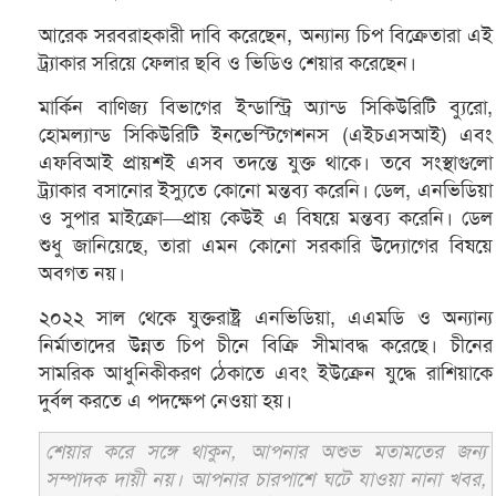
আরেক সরবরাহকারী দাবি করেছেন, অন্যান্য চিপ বিক্রেতারা এই
ট্র্যাকার সরিয়ে ফেলার ছবি ও ভিডিও শেয়ার করেছেন।
মার্কিন বাণিজ্য বিভাগের ইন্ডাস্ট্রি অ্যান্ড সিকিউরিটি ব্যুরো,
হোমল্যান্ড সিকিউরিটি ইনভেস্টিগেশনস (এইচএসআই) এবং
এফবিআই প্রায়শই এসব তদন্তে যুক্ত থাকে। তবে সংস্থাগুলো
ট্র্যাকার বসানোর ইস্যুতে কোনো মন্তব্য করেনি। ডেল, এনভিডিয়া
ও সুপার মাইক্রো—প্রায় কেউই এ বিষয়ে মন্তব্য করেনি। ডেল
শুধু জানিয়েছে, তারা এমন কোনো সরকারি উদ্যোগের বিষয়ে
অবগত নয়।
২০২২ সাল থেকে যুক্তরাষ্ট্র এনভিডিয়া, এএমডি ও অন্যান্য
নির্মাতাদের উন্নত চিপ চীনে বিক্রি সীমাবদ্ধ করেছে। চীনের
সামরিক আধুনিকীকরণ ঠেকাতে এবং ইউক্রেন যুদ্ধে রাশিয়াকে
দুর্বল করতে এ পদক্ষেপ নেওয়া হয়।
শেয়ার করে সঙ্গে থাকুন, আপনার অশুভ মতামতের জন্য
সম্পাদক দায়ী নয়। আপনার চারপাশে ঘটে যাওয়া নানা খবর,