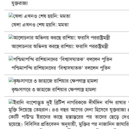
নানা সংকটে রিক্রুটিং এজেন্সি, হুমকির মুখে শ্রম রপ্তানি
যুক্তরাজ্য
খেলা এখনও শেষ হয়নি: মমতা
আলোচনার অভিনয় করছে রাশিয়া: ফরাসি পররাষ্ট্রমন্ত্রী
পশ্চিমাপন্থি রাশিয়ানদের ‘বিশ্বাসঘাতক’ বললেন পুতিন
খুলনায় বিএনপি অফিসে গুলি-বোমা হামলা, নিহত ১
কৃষ্ণসাগরে ৩ জাহাজে রাশিয়ার ক্ষেপণাস্ত্র হামলা