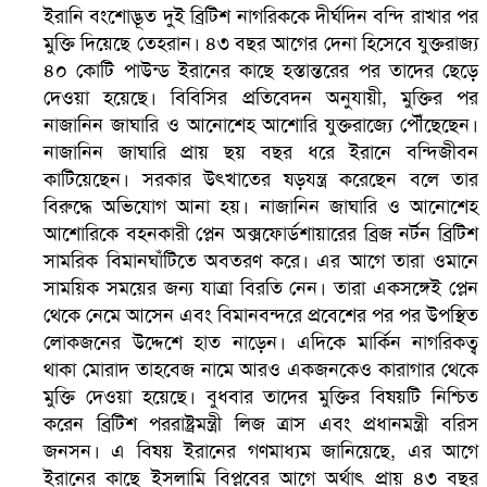
ইরানি বংশোদ্ভূত দুই ব্রিটিশ নাগরিককে দীর্ঘদিন বন্দি রাখার পর
মুক্তি দিয়েছে তেহরান। ৪৩ বছর আগের দেনা হিসেবে যুক্তরাজ্য
৪০ কোটি পাউন্ড ইরানের কাছে হস্তান্তরের পর তাদের ছেড়ে
দেওয়া হয়েছে। বিবিসির প্রতিবেদন অনুযায়ী, মুক্তির পর
নাজানিন জাঘারি ও আনোশেহ আশোরি যুক্তরাজ্যে পৌঁছেছেন।
নাজানিন জাঘারি প্রায় ছয় বছর ধরে ইরানে বন্দিজীবন
কাটিয়েছেন। সরকার উৎখাতের ষড়যন্ত্র করেছেন বলে তার
বিরুদ্ধে অভিযোগ আনা হয়। নাজানিন জাঘারি ও আনোশেহ
আশোরিকে বহনকারী প্লেন অক্সফোর্ডশায়ারের ব্রিজ নর্টন ব্রিটিশ
সামরিক বিমানঘাঁটিতে অবতরণ করে। এর আগে তারা ওমানে
বৈষম্যবিরোধী ছাত্র আন্দোলনের সাধারণ সম্পাদকের পদত্যাগ
সাময়িক সময়ের জন্য যাত্রা বিরতি নেন। তারা একসঙ্গেই প্লেন
থেকে নেমে আসেন এবং বিমানবন্দরে প্রবেশের পর পর উপস্থিত
লোকজনের উদ্দেশে হাত নাড়েন। এদিকে মার্কিন নাগরিকত্ব
থাকা মোরাদ তাহবেজ নামে আরও একজনকেও কারাগার থেকে
মুক্তি দেওয়া হয়েছে। বুধবার তাদের মুক্তির বিষয়টি নিশ্চিত
করেন ব্রিটিশ পররাষ্ট্রমন্ত্রী লিজ ত্রাস এবং প্রধানমন্ত্রী বরিস
জনসন। এ বিষয় ইরানের গণমাধ্যম জানিয়েছে, এর আগে
ইরানের কাছে ইসলামি বিপ্লবের আগে অর্থাৎ প্রায় ৪৩ বছর