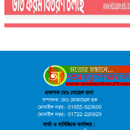
প্রকাশক মোঃ সোহেল রানা
সম্পাদক: মোঃ মোজাম্মেল হক
মোবাইল নম্বর:- 01855-923600
মোবাইল নম্বর:- 01722-226829
বার্তা ও বাণিজ্যিক কার্যালয় :