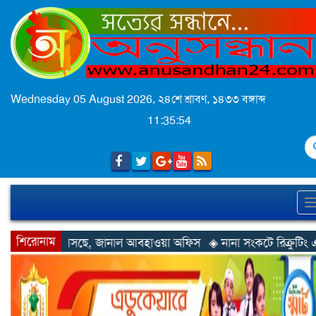
Wednesday 05 August 2026,
২৪শে শ্রাবণ, ১৪৩৩ বঙ্গাব্দ
11:35:57
S
শিরোনাম
াল আবহাওয়া অফিস
◈ নানা সংকটে রিক্রুটিং এজেন্সি, হুমকির মুখে শ্রম রপ্