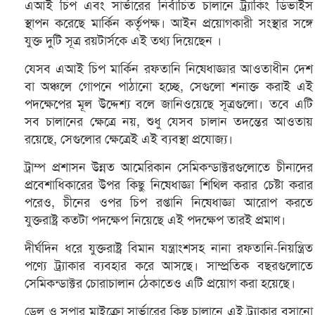
এআই চিপ এবং সার্ভারের নির্বাচিত চালানে ট্র্যাকিং ডিভাইস
স্থাপন করেছে মার্কিন কর্তৃপক্ষ। আইন প্রয়োগকারী সংস্থার সঙ্গে
যুক্ত দুটি সূত্র রয়টার্সকে এই তথ্য দিয়েছেন ।
যেসব এআই চিপ মার্কিন রফতানি নিষেধাজ্ঞার আওতাধীন দেশ
বা অঞ্চলে গোপনে পাঠানো হচ্ছে, সেগুলো শনাক্ত করাই এই
পদক্ষেপের মূল উদ্দেশ্য বলে জানিওয়েছে সূত্রগুলো। তবে এটি
সব চালানের ক্ষেত্রে নয়, শুধু যেসব চালান তদন্তের আওতায়
রয়েছে, সেগুলোর ক্ষেত্রেই এই ব্যবস্থা প্রযোজ্য।
ট্রাম্প প্রশাসন উন্নত আমেরিকান সেমিকন্ডাক্টরগুলোতে চীনাদের
প্রবেশাধিকারের উপর কিছু নিষেধাজ্ঞা শিথিল করার চেষ্টা করার
পরেও, চীনের ওপর চিপ রপ্তানি নিষেধাজ্ঞা আরোপ করতে
যুক্তরাষ্ট্র কতটা পদক্ষেপ নিয়েছে এই পদক্ষেপ তারই প্রমাণ।
দীর্ঘদিন ধরে যুক্তরাষ্ট্র বিমান যন্ত্রাংশসহ নানা রফতানি-নিয়ন্ত্রিত
পণ্যে ট্র্যাকার ব্যবহার করে আসছে। সাম্প্রতিক বছরগুলোতে
সেমিকন্ডাক্টর চোরাচালান ঠেকাতেও এটি প্রয়োগ করা হয়েছে।
ডেল ও সুপার মাইক্রো সার্ভারের কিছু চালানে এই ট্র্যাকার বসানো