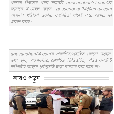
খবরের পিছনের খবর সরাসরি anusandhan24.com'কে
জানাতে ই-মেইল করুন- anusondhan24@gmail.com
আপনার পাঠানো তথ্যের বস্তুনিষ্ঠতা যাচাই করে আমরা তা
প্রকাশ করব।
anusandhan24.com'র প্রকাশিত/প্রচারিত কোনো সংবাদ,
তথ্য, ছবি, আলোকচিত্র, রেখাচিত্র, ভিডিওচিত্র, অডিও কনটেন্ট
কপিরাইট আইনে পূর্বানুমতি ছাড়া ব্যবহার করা যাবে না।
আরও পড়ুন