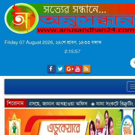
Friday 07 August 2026,
২৪শে শ্রাবণ, ১৪৩৩ বঙ্গাব্দ
2:15:59
S
শিরোনাম
নাল আবহাওয়া অফিস
◈ নানা সংকটে রিক্রুটিং এজেন্সি, হুমকির মুখে শ্রম র