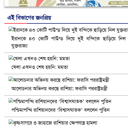
এই বিভাগের জনপ্রিয়
ইরানকে ৪০ কোটি পাউন্ড দিয়ে দুই বন্দিকে ছাড়িয়ে নিল
নানা সংকটে রিক্রুটিং এজেন্সি, হুমকির মুখে শ্রম রপ্তানি
যুক্তরাজ্য
খেলা এখনও শেষ হয়নি: মমতা
আলোচনার অভিনয় করছে রাশিয়া: ফরাসি পররাষ্ট্রমন্ত্রী
পশ্চিমাপন্থি রাশিয়ানদের ‘বিশ্বাসঘাতক’ বললেন পুতিন
খুলনায় বিএনপি অফিসে গুলি-বোমা হামলা, নিহত ১