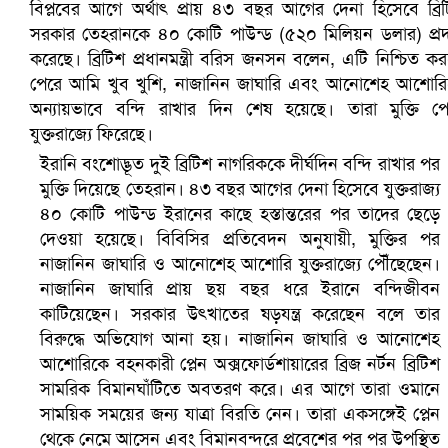
সৌদিতে ব্যাপক ধরপাকড়, এক সপ্তাহেই ২১ হাজারের বেশি গ্রেপ্তা
ইরানি বংশোদ্ভূত দুই ব্রিটিশ নাগরিককে দীর্ঘদিন বন্দি রাখার পর
মুক্তি দিয়েছে তেহরান। ৪৩ বছর আগের দেনা হিসেবে যুক্তরাজ্য
৪০ কোটি পাউন্ড ইরানের কাছে হস্তান্তরের পর তাদের ছেড়ে
দেওয়া হয়েছে। বিবিসির প্রতিবেদন অনুযায়ী, মুক্তির পর
নাজানিন জাঘারি ও আনোশেহ আশোরি যুক্তরাজ্যে পৌঁছেছেন।
নাজানিন জাঘারি প্রায় ছয় বছর ধরে ইরানে বন্দিজীবন
কাটিয়েছেন। সরকার উৎখাতের ষড়যন্ত্র করেছেন বলে তার
বিরুদ্ধে অভিযোগ আনা হয়। নাজানিন জাঘারি ও আনোশেহ
আশোরিকে বহনকারী প্লেন অক্সফোর্ডশায়ারের ব্রিজ নর্টন ব্রিটিশ
সামরিক বিমানঘাঁটিতে অবতরণ করে। এর আগে তারা ওমানে
বৈষম্যবিরোধী ছাত্র আন্দোলনের সাধারণ সম্পাদকের পদত্যাগ
সাময়িক সময়ের জন্য যাত্রা বিরতি নেন। তারা একসঙ্গেই প্লেন
থেকে নেমে আসেন এবং বিমানবন্দরে প্রবেশের পর পর উপস্থিত