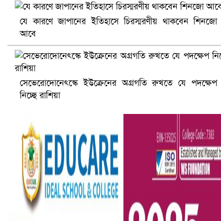
যে কারণে জাপানের ইতিহাসে চিরস্মরণীয় থাকবেন শিনজো
আবে
আ.লীগ ও জাপার ৯ নেতা কারাগারে
সেভেরোদোনেৎস্কে ইউক্রেনের অগ্রগতি রুখতে যে পদক্ষেপ
নিচ্ছে রাশিয়া
ভারতে ভয়াবহ সড়ক দুর্ঘটনা, নিহত ১৫