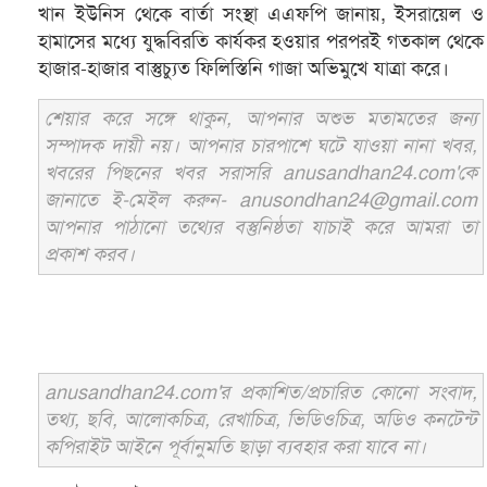
খান ইউনিস থেকে বার্তা সংস্থা এএফপি জানায়, ইসরায়েল ও
হামাসের মধ্যে যুদ্ধবিরতি কার্যকর হওয়ার পরপরই গতকাল থেকে
হাজার-হাজার বাস্তুচ্যুত ফিলিস্তিনি গাজা অভিমুখে যাত্রা করে।
শেয়ার করে সঙ্গে থাকুন, আপনার অশুভ মতামতের জন্য
সম্পাদক দায়ী নয়। আপনার চারপাশে ঘটে যাওয়া নানা খবর,
খবরের পিছনের খবর সরাসরি anusandhan24.com'কে
জানাতে ই-মেইল করুন- anusondhan24@gmail.com
আপনার পাঠানো তথ্যের বস্তুনিষ্ঠতা যাচাই করে আমরা তা
প্রকাশ করব।
anusandhan24.com'র প্রকাশিত/প্রচারিত কোনো সংবাদ,
তথ্য, ছবি, আলোকচিত্র, রেখাচিত্র, ভিডিওচিত্র, অডিও কনটেন্ট
কপিরাইট আইনে পূর্বানুমতি ছাড়া ব্যবহার করা যাবে না।