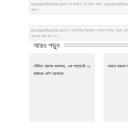
anusandhan24.com'কে জানাতে ই-মেইল করুন- anusondhan24@gm
করব।
anusandhan24.com'র প্রকাশিত/প্রচারিত কোনো সংবাদ, তথ্য, ছবি, আলো
ব্যবহার করা যাবে না।
আরও পড়ুন
সৌদিতে ব্যাপক ধরপাকড়, এক সপ্তাহেই ২১
ভারতে ভয়াবহ স
হাজারের বেশি গ্রেপ্তার