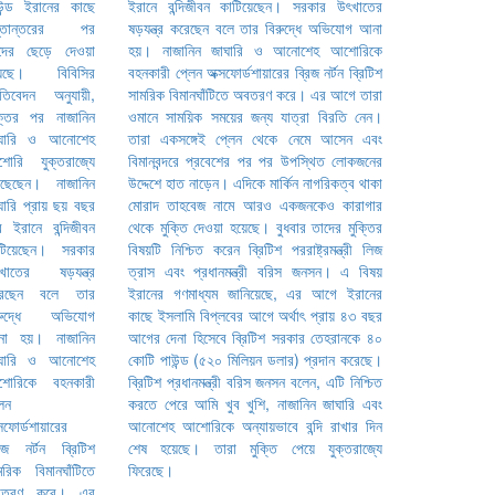
ইরানে বন্দিজীবন কাটিয়েছেন। সরকার উৎখাতের
ষড়যন্ত্র করেছেন বলে তার বিরুদ্ধে অভিযোগ আনা
হয়। নাজানিন জাঘারি ও আনোশেহ আশোরিকে
বহনকারী প্লেন অক্সফোর্ডশায়ারের ব্রিজ নর্টন ব্রিটিশ
সামরিক বিমানঘাঁটিতে অবতরণ করে। এর আগে তারা
ওমানে সাময়িক সময়ের জন্য যাত্রা বিরতি নেন।
তারা একসঙ্গেই প্লেন থেকে নেমে আসেন এবং
বিমানবন্দরে প্রবেশের পর পর উপস্থিত লোকজনের
উদ্দেশে হাত নাড়েন। এদিকে মার্কিন নাগরিকত্ব থাকা
মোরাদ তাহবেজ নামে আরও একজনকেও কারাগার
থেকে মুক্তি দেওয়া হয়েছে। বুধবার তাদের মুক্তির
বিষয়টি নিশ্চিত করেন ব্রিটিশ পররাষ্ট্রমন্ত্রী লিজ
ত্রাস এবং প্রধানমন্ত্রী বরিস জনসন। এ বিষয়
ইরানের গণমাধ্যম জানিয়েছে, এর আগে ইরানের
কাছে ইসলামি বিপ্লবের আগে অর্থাৎ প্রায় ৪৩ বছর
আগের দেনা হিসেবে ব্রিটিশ সরকার তেহরানকে ৪০
কোটি পাউন্ড (৫২০ মিলিয়ন ডলার) প্রদান করেছে।
ব্রিটিশ প্রধানমন্ত্রী বরিস জনসন বলেন, এটি নিশ্চিত
করতে পেরে আমি খুব খুশি, নাজানিন জাঘারি এবং
আনোশেহ আশোরিকে অন্যায়ভাবে বন্দি রাখার দিন
শেষ হয়েছে। তারা মুক্তি পেয়ে যুক্তরাজ্যে
ফিরেছে।