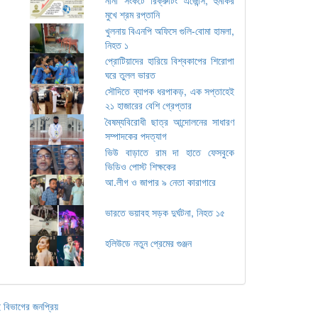
মুখে শ্রম রপ্তানি
খুলনায় বিএনপি অফিসে গুলি-বোমা হামলা,
নিহত ১
প্রোটিয়াদের হারিয়ে বিশ্বকাপের শিরোপা
ঘরে তুলল ভারত
সৌদিতে ব্যাপক ধরপাকড়, এক সপ্তাহেই
২১ হাজারের বেশি গ্রেপ্তার
বৈষম্যবিরোধী ছাত্র আন্দোলনের সাধারণ
সম্পাদকের পদত্যাগ
ভিউ বাড়াতে রাম দা হাতে ফেসবুকে
ভিডিও পোস্ট শিক্ষকের
আ.লীগ ও জাপার ৯ নেতা কারাগারে
ভারতে ভয়াবহ সড়ক দুর্ঘটনা, নিহত ১৫
হলিউডে নতুন প্রেমের গুঞ্জন
 বিভাগের জনপ্রিয়