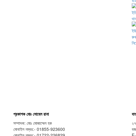
প্রকাশক মোঃ সোহেল রানা
বার
সম্পাদক: মোঃ মোজাম্মেল হক
২৭
মোবাইল নম্বর:- 01855-923600
বজ
মোবাইল নম্বর:- 01722-226829
E