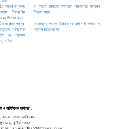
যে কারণে জাপানের ইতিহাসে চিরস্মরণীয় থাকবেন
শিনজো আবে
সেভেরোদোনেৎস্কে ইউক্রেনের অগ্রগতি রুখতে যে
পদক্ষেপ নিচ্ছে রাশিয়া
্তা ও বাণিজ্যিক কার্যালয় :
, কমরেড রওসন আলী রোড,
লুর মোড়, কুষ্টিয়া-৭০০০।
- mail : anusandhan24@gmail.com