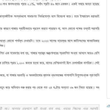
গাজার ২৩ লাখ জনসংখ্যার প্রায় ২.১%, অর্থাৎ প্রতি ৪৬ জনে একজন। একই সময়ে আহত হয়েছে
আন্তর্জাতিক সংস্থাগুলো সাধারণত নির্ভরযোগ্য বলে বিবেচনা করে। তবে ইসরায়েল বরাবরই
জ্ঞার কারণে গাজায় স্বাধীনভাবে প্রবেশ করতে পারছেন না, ফলে কোনো পক্ষের তথ্যই সরাসরি
ধ্যে কোনো পার্থক্য দেখায়নি। তবে ২০২৩ সালের নভেম্বর মাসে জাতিসংঘের মানবাধিকার
শিশু।
ত এক গবেষণায় বলা হয়, গাজার স্বাস্থ্য মন্ত্রণালয়ের প্রকাশিত সংখ্যা আসলে আরও বেশি
মলা চালিয়ে প্রায় ১,২০০ জনকে হত্যা করে, যাদের বেশিরভাগই ছিল বেসামরিক নাগরিক। সেই
করে, যা গাজার ঘরবাড়ি ও অবকাঠামোর ব্যাপক ধ্বংসযজ্ঞের পাশাপাশি বিপুলসংখ্যক প্রাণহানি
র থেকে নতুন করে অভিযান শুরু করার পর থেকে গত ২৪ ঘণ্টায় অন্তত ৩৯ জন নিহত হয়েছে। সব
এই
ায়ী নয়। আপনার চারপাশে ঘটে যাওয়া নানা খবর, খবরের পিছনের খবর সরাসরি