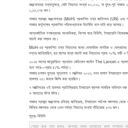
মন্ত্রণালয়ের তথ্যানুসারে, মোট নিহতের সংখ্যা ৫০,০২১, যা যুদ্ধ-পূর্ব 
১,১৩,২৭৪ জন।
গাজার স্বাস্থ্য মন্ত্রণালয়ের (MoH) প্রকাশিত তথ্য জাতিসংঘ (UN) এবং 
গাজার কর্তৃপক্ষের প্রকাশিত পরিসংখ্যানকে বিতর্কিত বলে দাবি করে আসছে।
আন্তর্জাতিক গণমাধ্যমের সাংবাদিকরা, বিশেষ করে বিবিসি, ইসরায়েলি নিষেধা
যাচাই করা সম্ভব নয়।
MoH-এর প্রকাশিত তথ্য নিহতদের মধ্যে বেসামরিক নাগরিক ও যোদ্ধাদের ম
দপ্তর জানিয়েছিল, ছয় মাসের মধ্যে যাচাই করা নিহতদের প্রায় ৭০% নারী ও 
২০২৪ সালের জানুয়ারিতে প্রখ্যাত মেডিকেল জার্নাল The Lancet-এ প্রকাশি
হতে পারে—প্রায় ৪১% পর্যন্ত।
গাজায় চলমান যুদ্ধের সূত্রপাত ৭ অক্টোবর ২০২৩, যখন হামাস ইসরায়েলে হা
হামলায় ২৫১ জনকে জিম্মি করা হয়েছিল।
৭ অক্টোবরের ওই হামলার প্রতিক্রিয়ায় ইসরায়েল ব্যাপক সামরিক অভিযান শুরু 
ও আহতের ঘটনা ঘটায়।
গাজার স্বাস্থ্য মন্ত্রণালয় রবিবার জানিয়েছে, ইসরায়েল সর্বশেষ মঙ্গলবা
মিলিয়ে মঙ্গলবার থেকে এখন পর্যন্ত নিহতের সংখ্যা দাঁড়িয়েছে ৬৭৩ জন।
সূত্রঃ বিবিসি
শেয়ার করে সঙ্গে থাকুন, আপনার অশুভ মতামতের জন্য সম্পাদক দ