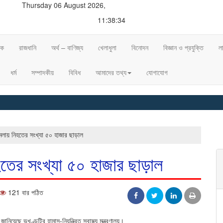
Thursday 06 August 2026,
11:38:34
িক
রাজধানি
অর্থ – বাণিজ্য
খেলাধুলা
বিনোদন
বিজ্ঞান ও প্রযুক্তি
ল
ধর্ম
সম্পাদকীয়
বিবিধ
আমাদের তথ্য
যোগাযোগ
◈ শীত
লায় নিহতের সংখ্যা ৫০ হাজার ছাড়াল
তের সংখ্যা ৫০ হাজার ছাড়াল
121 বার পঠিত
েছে ভূখণ্ডটির হামাস-নিয়ন্ত্রিত স্বাস্থ্য মন্ত্রণালয়।