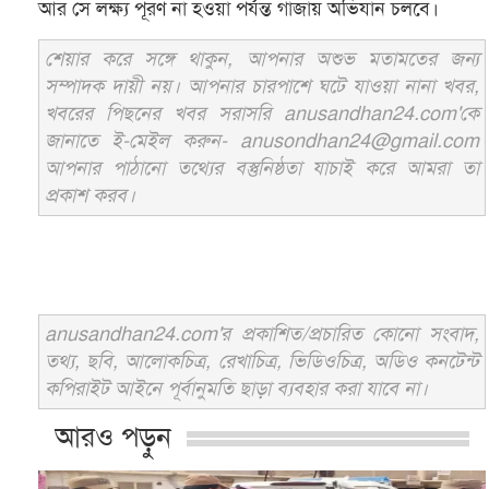
আর সে লক্ষ্য পূরণ না হওয়া পর্যন্ত গাজায় অভিযান চলবে।
শেয়ার করে সঙ্গে থাকুন, আপনার অশুভ মতামতের জন্য
সম্পাদক দায়ী নয়। আপনার চারপাশে ঘটে যাওয়া নানা খবর,
খবরের পিছনের খবর সরাসরি anusandhan24.com'কে
জানাতে ই-মেইল করুন- anusondhan24@gmail.com
আপনার পাঠানো তথ্যের বস্তুনিষ্ঠতা যাচাই করে আমরা তা
প্রকাশ করব।
anusandhan24.com'র প্রকাশিত/প্রচারিত কোনো সংবাদ,
তথ্য, ছবি, আলোকচিত্র, রেখাচিত্র, ভিডিওচিত্র, অডিও কনটেন্ট
কপিরাইট আইনে পূর্বানুমতি ছাড়া ব্যবহার করা যাবে না।
আরও পড়ুন