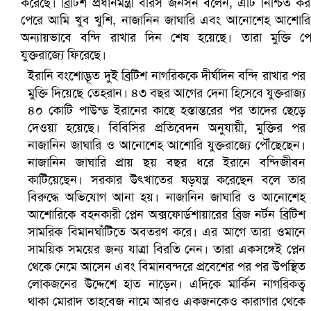
সৌদিতে ব্যাপক ধরপাকড়, এক সপ্তাহেই ২১ হাজারের বেশি গ্রেপ্তা
ইরানি বংশোদ্ভূত দুই ব্রিটিশ নাগরিককে দীর্ঘদিন বন্দি রাখার পর
মুক্তি দিয়েছে তেহরান। ৪৩ বছর আগের দেনা হিসেবে যুক্তরাজ্য
৪০ কোটি পাউন্ড ইরানের কাছে হস্তান্তরের পর তাদের ছেড়ে
দেওয়া হয়েছে। বিবিসির প্রতিবেদন অনুযায়ী, মুক্তির পর
নাজানিন জাঘারি ও আনোশেহ আশোরি যুক্তরাজ্যে পৌঁছেছেন।
নাজানিন জাঘারি প্রায় ছয় বছর ধরে ইরানে বন্দিজীবন
কাটিয়েছেন। সরকার উৎখাতের ষড়যন্ত্র করেছেন বলে তার
বিরুদ্ধে অভিযোগ আনা হয়। নাজানিন জাঘারি ও আনোশেহ
আশোরিকে বহনকারী প্লেন অক্সফোর্ডশায়ারের ব্রিজ নর্টন ব্রিটিশ
সামরিক বিমানঘাঁটিতে অবতরণ করে। এর আগে তারা ওমানে
বৈষম্যবিরোধী ছাত্র আন্দোলনের সাধারণ সম্পাদকের পদত্যাগ
সাময়িক সময়ের জন্য যাত্রা বিরতি নেন। তারা একসঙ্গেই প্লেন
থেকে নেমে আসেন এবং বিমানবন্দরে প্রবেশের পর পর উপস্থিত
লোকজনের উদ্দেশে হাত নাড়েন। এদিকে মার্কিন নাগরিকত্ব
থাকা মোরাদ তাহবেজ নামে আরও একজনকেও কারাগার থেকে