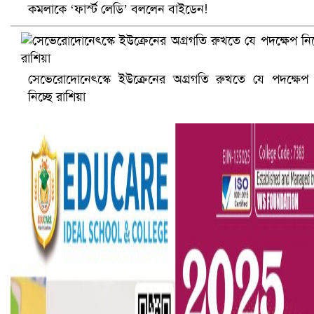
কমলাকে ‘ফার্স্ট লেডি’ বললেন বাইডেন!
আ.লীগ ও জাপার ৯ নেতা কারাগারে
সেভেরোদোনেৎস্কে ইউক্রেনের অগ্রগতি রুখতে যে পদক্ষেপ
নিচ্ছে রাশিয়া
ভারতে ভয়াবহ সড়ক দুর্ঘটনা, নিহত ১৫