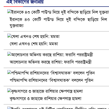
এই বিভাগের জনপ্রিয়
ইরানকে ৪০ কোটি পাউন্ড দিয়ে দুই বন্দিকে ছাড়িয়ে নিল
নানা সংকটে রিক্রুটিং এজেন্সি, হুমকির মুখে শ্রম রপ্তানি
যুক্তরাজ্য
খেলা এখনও শেষ হয়নি: মমতা
আলোচনার অভিনয় করছে রাশিয়া: ফরাসি পররাষ্ট্রমন্ত্রী
পশ্চিমাপন্থি রাশিয়ানদের ‘বিশ্বাসঘাতক’ বললেন পুতিন
খুলনায় বিএনপি অফিসে গুলি-বোমা হামলা, নিহত ১
কৃষ্ণসাগরে ৩ জাহাজে রাশিয়ার ক্ষেপণাস্ত্র হামলা