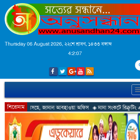
Thursday 06 August 2026,
২২শে শ্রাবণ, ১৪৩৩ বঙ্গাব্দ
4:2:09
S
শিরোনাম
নাল আবহাওয়া অফিস
◈ নানা সংকটে রিক্রুটিং এজেন্সি, হুমকির মুখে শ্রম রপ