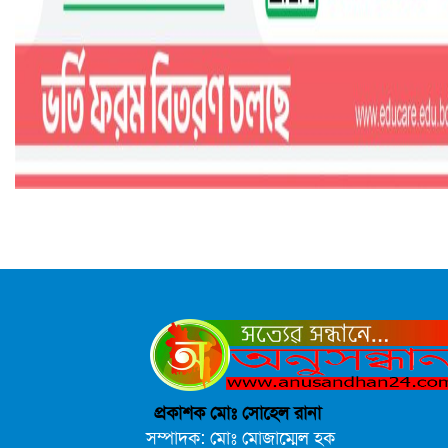
প্রকাশক মোঃ সোহেল রানা
সম্পাদক: মোঃ মোজাম্মেল হক