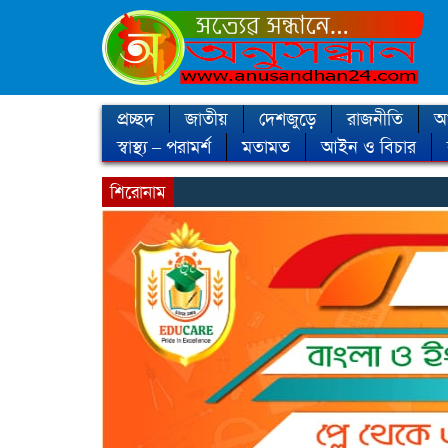
প্রচ্ছদ
জাতীয়
দেশজুড়ে
রাজনীতি
আন
স্বাস্থ্য – পরামর্শ
মতামত
আইন ও বিচার
শিরোনাম