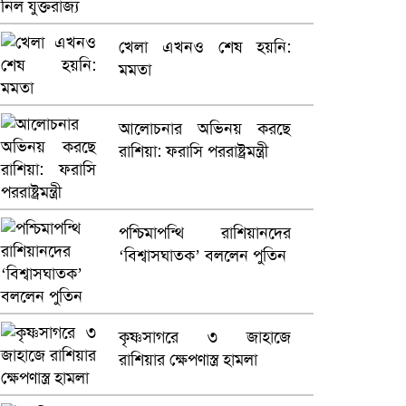
ভারতে ভয়াবহ সড়ক দুর্ঘটনা,
খেলা এখনও শেষ হয়নি:
নিহত ১৫
মমতা
হলিউডে নতুন প্রেমের গুঞ্জন
আলোচনার অভিনয় করছে
রাশিয়া: ফরাসি পররাষ্ট্রমন্ত্রী
পশ্চিমাপন্থি রাশিয়ানদের
‘বিশ্বাসঘাতক’ বললেন পুতিন
কৃষ্ণসাগরে ৩ জাহাজে
রাশিয়ার ক্ষেপণাস্ত্র হামলা