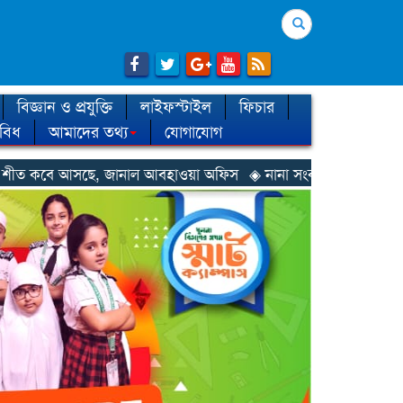
Search
বিজ্ঞান ও প্রযুক্তি
লাইফস্টাইল
ফিচার
িবিধ
আমাদের তথ্য
যোগাযোগ
ানাল আবহাওয়া অফিস
◈ নানা সংকটে রিক্রুটিং এজেন্সি, হুমকির মুখে শ্রম