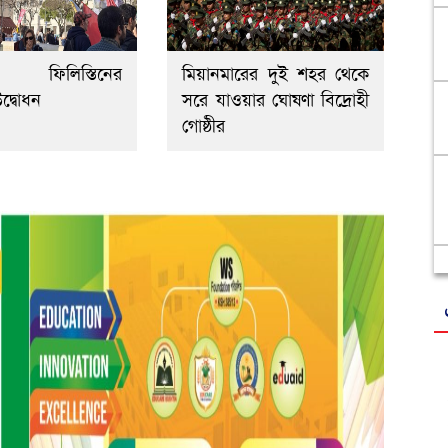
লে ফিলিস্তিনের
মিয়ানমারের দুই শহর থেকে
দ্বোধন
সরে যাওয়ার ঘোষণা বিদ্রোহী
গোষ্ঠীর