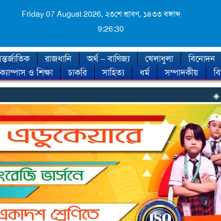
Friday 07 August 2026,
২৩শে শ্রাবণ, ১৪৩৩ বঙ্গাব্দ
9:26:32
্তর্জাতিক
রাজধানি
অর্থ – বাণিজ্য
খেলাধুলা
বিনোদন
ক্যাম্পাস ও শিক্ষা
চাকরি
সাহিত্য
ধর্ম
সম্পাদকীয়
ব
◈ শীত কবে আসছে, জ