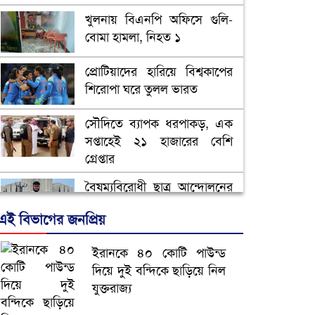
খুলনায় বিএনপি অফিসে গুলি-
বোমা হামলা, নিহত ১
প্রোটিয়াদের হারিয়ে বিশ্বকাপের
শিরোপা ঘরে তুলল ভারত
সৌদিতে ব্যাপক ধরপাকড়, এক
সপ্তাহেই ২১ হাজারের বেশি
গ্রেপ্তার
বৈষম্যবিরোধী ছাত্র আন্দোলনের
সাধারণ সম্পাদকের পদত্যাগ
এই বিভাগের জনপ্রিয়
ভিউ বাড়াতে রাম দা হাতে
ইরানকে ৪০ কোটি পাউন্ড
ফেসবুকে ভিডিও পোস্ট শিক্ষকের
দিয়ে দুই বন্দিকে ছাড়িয়ে নিল
যুক্তরাজ্য
আ.লীগ ও জাপার ৯ নেতা
কারাগারে