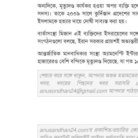
অন্যদিকে, মৃত্যুদণ্ড কার্যকর হওয়া অপর ব্যক্তি হলেন
সদস্য। তাকে ২০০৯ সালে কুর্দিস্তান প্রদেশের সা
ইসলামকে হত্যার দায়ে দোষী সাব্যস্ত করা হয়।
বার্তাসংস্থা মিজান এই ব্যক্তিদের ইসরায়েলের 
সংগঠনগুলো বলছে, ইরান সরকার প্রায়শই অভ্যন্তর
আন্তর্জাতিক মানবাধিকার সংস্থা অ্যামনেস্টি ইন
হাজারেরও বেশি বন্দিকে মৃত্যুদণ্ড দিয়েছে, যা গত 
শেয়ার করে সঙ্গে থাকুন, আপনার অশুভ মতামতের জ
খবর, খবরের পিছনের খবর সরাসরি an
anusondhan24@gmail.com আপনার পাঠানো তথ্য
anusandhan24.com'র প্রকাশিত/প্রচারিত কোনো 
অডিও কনটেন্ট কপিরাইট আইনে পূর্বানুমতি ছাড়া ব