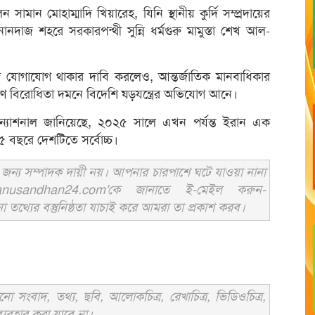
 সামান মোহাম্মাদি খিয়ারেহ, যিনি স্থানীয় কুর্দি সম্প্রদায়ের
নানদাজ শহরে সরকারপন্থী সুন্নি ধর্মগুরু মামুস্তা শেখ আল-
সঙ্গে যোগাযোগ থাকার দাবি করলেও, আন্তর্জাতিক মানবাধিকার
ীণ বিরোধিতা দমনে বিদেশি ষড়যন্ত্রের অভিযোগ আনে।
্টারন্যাশনাল জানিয়েছে, ২০২৫ সালে এখন পর্যন্ত ইরান এক
১৫ বছরে দেশটিতে সর্বোচ্চ।
ন্য সম্পাদক দায়ী নয়। আপনার চারপাশে ঘটে যাওয়া নানা
usandhan24.com'কে জানাতে ই-মেইল করুন-
ের বস্তুনিষ্ঠতা যাচাই করে আমরা তা প্রকাশ করব।
সংবাদ, তথ্য, ছবি, আলোকচিত্র, রেখাচিত্র, ভিডিওচিত্র,
্যবহার করা যাবে না।