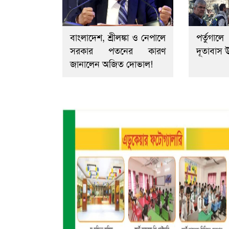
বাংলাদেশ, শ্রীলঙ্কা ও নেপালে
পর্তুগা
সরকার পতনের কারণ
দূতাবাস উ
জানালেন অজিত দোভাল!