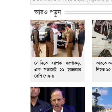
আরও পড়ুন
সৌদিতে ব্যাপক ধরপাকড়,
ভারতে ভয়
এক সপ্তাহেই ২১ হাজারের
নিহত ১৫
বেশি গ্রেপ্তার