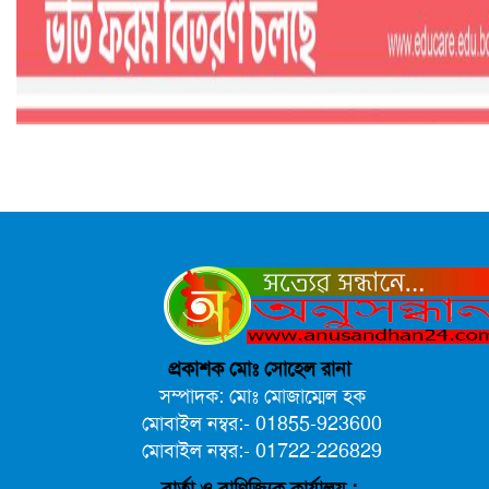
প্রকাশক মোঃ সোহেল রানা
সম্পাদক: মোঃ মোজাম্মেল হক
মোবাইল নম্বর:- 01855-923600
মোবাইল নম্বর:- 01722-226829
বার্তা ও বাণিজ্যিক কার্যালয় :