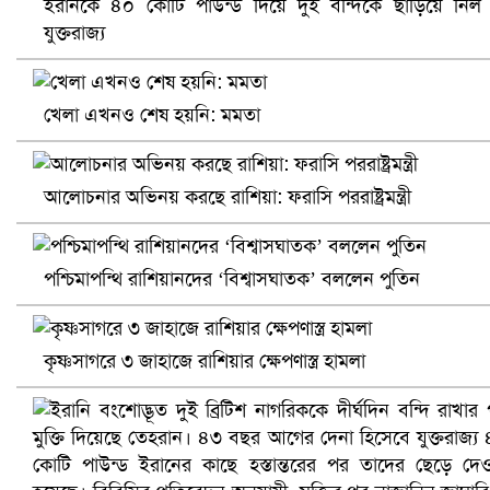
ইরানকে ৪০ কোটি পাউন্ড দিয়ে দুই বন্দিকে ছাড়িয়ে নিল
নানা সংকটে রিক্রুটিং এজেন্সি, হুমকির মুখে শ্রম রপ্তানি
যুক্তরাজ্য
খেলা এখনও শেষ হয়নি: মমতা
আলোচনার অভিনয় করছে রাশিয়া: ফরাসি পররাষ্ট্রমন্ত্রী
পশ্চিমাপন্থি রাশিয়ানদের ‘বিশ্বাসঘাতক’ বললেন পুতিন
খুলনায় বিএনপি অফিসে গুলি-বোমা হামলা, নিহত ১
কৃষ্ণসাগরে ৩ জাহাজে রাশিয়ার ক্ষেপণাস্ত্র হামলা