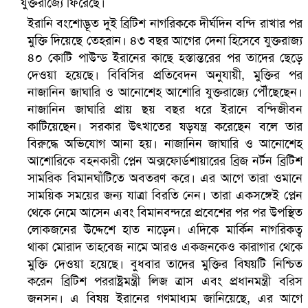
ইরানি বংশোদ্ভূত দুই ব্রিটিশ নাগরিককে দীর্ঘদিন বন্দি রাখার পর
মুক্তি দিয়েছে তেহরান। ৪৩ বছর আগের দেনা হিসেবে যুক্তরাজ্য
৪০ কোটি পাউন্ড ইরানের কাছে হস্তান্তরের পর তাদের ছেড়ে
দেওয়া হয়েছে। বিবিসির প্রতিবেদন অনুযায়ী, মুক্তির পর
নাজানিন জাঘারি ও আনোশেহ আশোরি যুক্তরাজ্যে পৌঁছেছেন।
নাজানিন জাঘারি প্রায় ছয় বছর ধরে ইরানে বন্দিজীবন
কাটিয়েছেন। সরকার উৎখাতের ষড়যন্ত্র করেছেন বলে তার
বিরুদ্ধে অভিযোগ আনা হয়। নাজানিন জাঘারি ও আনোশেহ
আশোরিকে বহনকারী প্লেন অক্সফোর্ডশায়ারের ব্রিজ নর্টন ব্রিটিশ
সামরিক বিমানঘাঁটিতে অবতরণ করে। এর আগে তারা ওমানে
বৈষম্যবিরোধী ছাত্র আন্দোলনের সাধারণ সম্পাদকের পদত্যাগ
সাময়িক সময়ের জন্য যাত্রা বিরতি নেন। তারা একসঙ্গেই প্লেন
থেকে নেমে আসেন এবং বিমানবন্দরে প্রবেশের পর পর উপস্থিত
লোকজনের উদ্দেশে হাত নাড়েন। এদিকে মার্কিন নাগরিকত্ব
থাকা মোরাদ তাহবেজ নামে আরও একজনকেও কারাগার থেকে
মুক্তি দেওয়া হয়েছে। বুধবার তাদের মুক্তির বিষয়টি নিশ্চিত
করেন ব্রিটিশ পররাষ্ট্রমন্ত্রী লিজ ত্রাস এবং প্রধানমন্ত্রী বরিস
জনসন। এ বিষয় ইরানের গণমাধ্যম জানিয়েছে, এর আগে