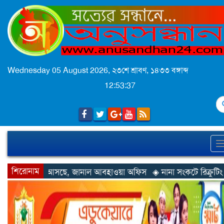
Wednesday 05 August 2026,
২৩শে শ্রাবণ, ১৪৩৩ বঙ্গাব্দ
12:53:40
S
শিরোনাম
নাল আবহাওয়া অফিস
◈ নানা সংকটে রিক্রুটিং এজেন্সি, হুমকির মুখে শ্রম র