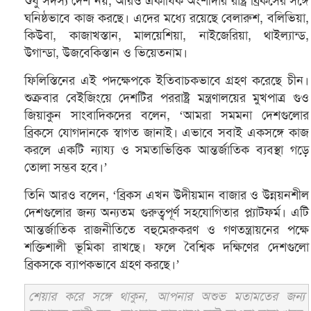
শুধু সদস্য দেশ নয়, আরও একাধিক অংশীদার রাষ্ট্র ব্রিকসের সঙ্গে
ঘনিষ্ঠভাবে কাজ করছে। এদের মধ্যে রয়েছে বেলারুশ, বলিভিয়া,
কিউবা, কাজাখস্তান, মালয়েশিয়া, নাইজেরিয়া, থাইল্যান্ড,
উগান্ডা, উজবেকিস্তান ও ভিয়েতনাম।
ফিলিস্তিনের এই পদক্ষেপকে ইতিবাচকভাবে গ্রহণ করেছে চীন।
শুক্রবার বেইজিংয়ে দেশটির পররাষ্ট্র মন্ত্রণালয়ের মুখপাত্র গুও
জিয়াকুন সাংবাদিকদের বলেন, ‘আমরা সমমনা দেশগুলোর
ব্রিকসে যোগদানকে স্বাগত জানাই। এভাবে সবাই একসঙ্গে কাজ
করলে একটি ন্যায্য ও সমতাভিত্তিক আন্তর্জাতিক ব্যবস্থা গড়ে
তোলা সম্ভব হবে।’
তিনি আরও বলেন, ‘ব্রিকস এখন উদীয়মান বাজার ও উন্নয়নশীল
দেশগুলোর জন্য অন্যতম গুরুত্বপূর্ণ সহযোগিতার প্ল্যাটফর্ম। এটি
আন্তর্জাতিক রাজনীতিতে বহুমেরুকরণ ও গণতন্ত্রায়নের পক্ষে
শক্তিশালী ভূমিকা রাখছে। ফলে বৈশ্বিক দক্ষিণের দেশগুলো
ব্রিকসকে ব্যাপকভাবে গ্রহণ করছে।’
শেয়ার করে সঙ্গে থাকুন, আপনার অশুভ মতামতের জন্য