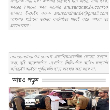
সম্পাদক দায়ী নয়। আপনার চারপাশে ঘটে যাওয়া নানা খবর,
খবরের পিছনের খবর সরাসরি anusandhan24.com'কে
জানাতে ই-মেইল করুন- anusondhan24@gmail.com
আপনার পাঠানো তথ্যের বস্তুনিষ্ঠতা যাচাই করে আমরা তা
প্রকাশ করব।
anusandhan24.com'র প্রকাশিত/প্রচারিত কোনো সংবাদ,
তথ্য, ছবি, আলোকচিত্র, রেখাচিত্র, ভিডিওচিত্র, অডিও কনটেন্ট
কপিরাইট আইনে পূর্বানুমতি ছাড়া ব্যবহার করা যাবে না।
আরও পড়ুন