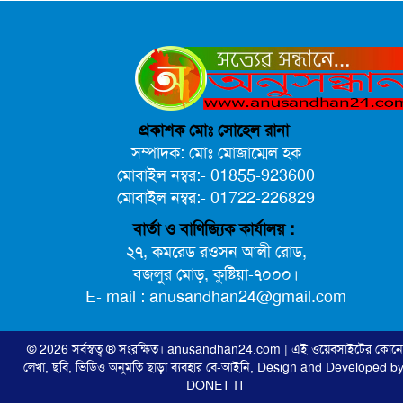
প্রকাশক মোঃ সোহেল রানা
সম্পাদক: মোঃ মোজাম্মেল হক
মোবাইল নম্বর:- 01855-923600
মোবাইল নম্বর:- 01722-226829
বার্তা ও বাণিজ্যিক কার্যালয় :
২৭, কমরেড রওসন আলী রোড,
বজলুর মোড়, কুষ্টিয়া-৭০০০।
E- mail : anusandhan24@gmail.com
© 2026 সর্বস্বত্ব ® সংরক্ষিত।
anusandhan24.com
| এই ওয়েবসাইটের কোন
লেখা, ছবি, ভিডিও অনুমতি ছাড়া ব্যবহার বে-আইনি,
Design and Developed by
DONET IT