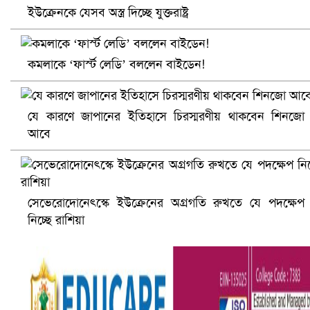
ইউক্রেনকে যেসব অস্ত্র দিচ্ছে যুক্তরাষ্ট্র
কমলাকে ‘ফার্স্ট লেডি’ বললেন বাইডেন!
যে কারণে জাপানের ইতিহাসে চিরস্মরণীয় থাকবেন শিনজো
আবে
আ.লীগ ও জাপার ৯ নেতা কারাগারে
সেভেরোদোনেৎস্কে ইউক্রেনের অগ্রগতি রুখতে যে পদক্ষেপ
নিচ্ছে রাশিয়া