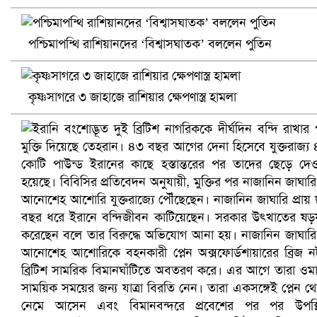
পশ্চিমাপন্থি রাশিয়ানদের ‘বিশ্বাসঘাতক’ বললেন পুতিন
খুলনায় বিএনপি অফিসে গুলি-বোমা হামলা, নিহত ১
কৃষ্ণসাগরে ৩ জাহাজে রাশিয়ার ক্ষেপণাস্ত্র হামলা
প্রোটিয়াদের হারিয়ে বিশ্বকাপের শিরোপা ঘরে তুলল ভারত