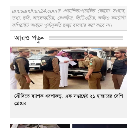
anusandhan24.com'র প্রকাশিত/প্রচারিত কোনো সংবাদ,
তথ্য, ছবি, আলোকচিত্র, রেখাচিত্র, ভিডিওচিত্র, অডিও কনটেন্ট
কপিরাইট আইনে পূর্বানুমতি ছাড়া ব্যবহার করা যাবে না।
আরও পড়ুন
সৌদিতে ব্যাপক ধরপাকড়, এক সপ্তাহেই ২১ হাজারের বেশি
গ্রেপ্তার