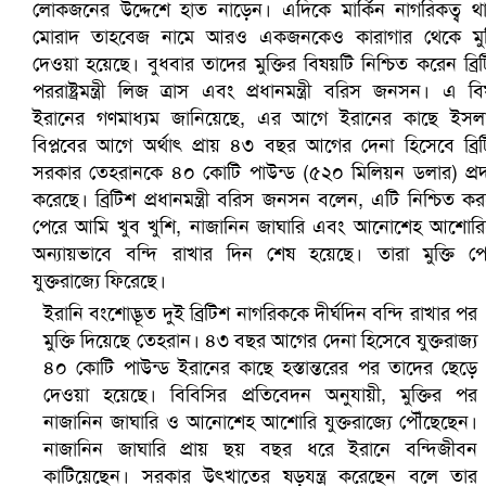
সৌদিতে ব্যাপক ধরপাকড়, এক সপ্তাহেই ২১ হাজারের বেশি গ্রেপ্তা
ইরানি বংশোদ্ভূত দুই ব্রিটিশ নাগরিককে দীর্ঘদিন বন্দি রাখার পর
মুক্তি দিয়েছে তেহরান। ৪৩ বছর আগের দেনা হিসেবে যুক্তরাজ্য
৪০ কোটি পাউন্ড ইরানের কাছে হস্তান্তরের পর তাদের ছেড়ে
দেওয়া হয়েছে। বিবিসির প্রতিবেদন অনুযায়ী, মুক্তির পর
নাজানিন জাঘারি ও আনোশেহ আশোরি যুক্তরাজ্যে পৌঁছেছেন।
নাজানিন জাঘারি প্রায় ছয় বছর ধরে ইরানে বন্দিজীবন
কাটিয়েছেন। সরকার উৎখাতের ষড়যন্ত্র করেছেন বলে তার