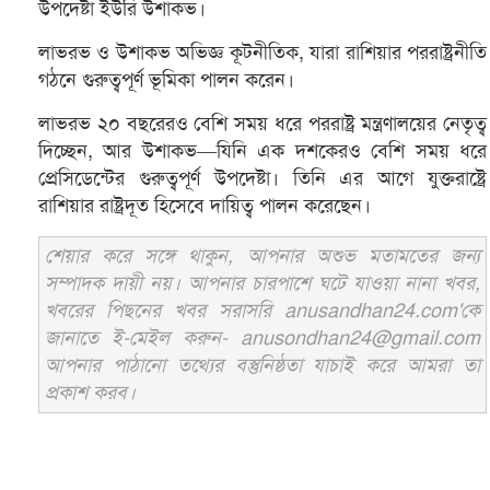
উপদেষ্টা ইউরি উশাকভ।
লাভরভ ও উশাকভ অভিজ্ঞ কূটনীতিক, যারা রাশিয়ার পররাষ্ট্রনীতি
গঠনে গুরুত্বপূর্ণ ভূমিকা পালন করেন।
লাভরভ ২০ বছরেরও বেশি সময় ধরে পররাষ্ট্র মন্ত্রণালয়ের নেতৃত্ব
দিচ্ছেন, আর উশাকভ—যিনি এক দশকেরও বেশি সময় ধরে
প্রেসিডেন্টের গুরুত্বপূর্ণ উপদেষ্টা। ‍তিনি এর আগে যুক্তরাষ্ট্রে
রাশিয়ার রাষ্ট্রদূত হিসেবে দায়িত্ব পালন করেছেন।
শেয়ার করে সঙ্গে থাকুন, আপনার অশুভ মতামতের জন্য
সম্পাদক দায়ী নয়। আপনার চারপাশে ঘটে যাওয়া নানা খবর,
খবরের পিছনের খবর সরাসরি anusandhan24.com'কে
জানাতে ই-মেইল করুন- anusondhan24@gmail.com
আপনার পাঠানো তথ্যের বস্তুনিষ্ঠতা যাচাই করে আমরা তা
প্রকাশ করব।