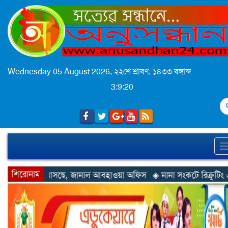
Wednesday 05 August 2026,
২২শে শ্রাবণ, ১৪৩৩ বঙ্গাব্দ
3:9:22
S
শিরোনাম
নাল আবহাওয়া অফিস
◈ নানা সংকটে রিক্রুটিং এজেন্সি, হুমকির মুখে শ্রম র