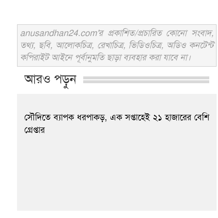
anusandhan24.com'র প্রকাশিত/প্রচারিত কোনো সংবাদ,
তথ্য, ছবি, আলোকচিত্র, রেখাচিত্র, ভিডিওচিত্র, অডিও কনটেন্ট
কপিরাইট আইনে পূর্বানুমতি ছাড়া ব্যবহার করা যাবে না।
আরও পড়ুন
সৌদিতে ব্যাপক ধরপাকড়, এক সপ্তাহেই ২১ হাজারের বেশি
গ্রেপ্তার