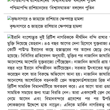
পশ্চিমাপন্থি রাশিয়ানদের ‘বিশ্বাসঘাতক’ বললেন পুতিন
খুলনায় বিএনপি অফিসে গুলি-বোমা হামলা, নিহত ১
কৃষ্ণসাগরে ৩ জাহাজে রাশিয়ার ক্ষেপণাস্ত্র হামলা
প্রোটিয়াদের হারিয়ে বিশ্বকাপের শিরোপা ঘরে তুলল ভারত