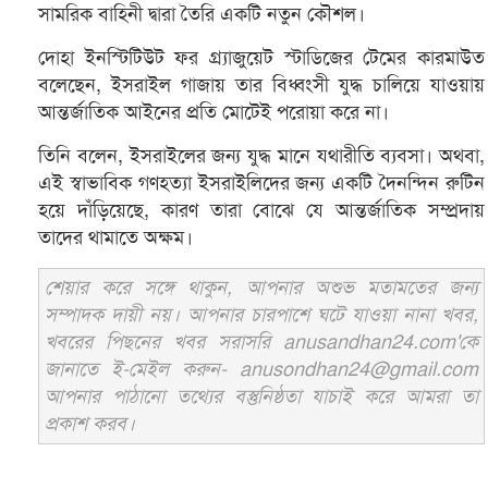
সামরিক বাহিনী দ্বারা তৈরি একটি নতুন কৌশল।
দোহা ইনস্টিটিউট ফর গ্র্যাজুয়েট স্টাডিজের টেমের কারমাউত
বলেছেন, ইসরাইল গাজায় তার বিধ্বংসী যুদ্ধ চালিয়ে যাওয়ায়
আন্তর্জাতিক আইনের প্রতি মোটেই পরোয়া করে না।
তিনি বলেন, ইসরাইলের জন্য যুদ্ধ মানে যথারীতি ব্যবসা। অথবা,
এই স্বাভাবিক গণহত্যা ইসরাইলিদের জন্য একটি দৈনন্দিন রুটিন
হয়ে দাঁড়িয়েছে, কারণ তারা বোঝে যে আন্তর্জাতিক সম্প্রদায়
তাদের থামাতে অক্ষম।
শেয়ার করে সঙ্গে থাকুন, আপনার অশুভ মতামতের জন্য
সম্পাদক দায়ী নয়। আপনার চারপাশে ঘটে যাওয়া নানা খবর,
খবরের পিছনের খবর সরাসরি anusandhan24.com'কে
জানাতে ই-মেইল করুন- anusondhan24@gmail.com
আপনার পাঠানো তথ্যের বস্তুনিষ্ঠতা যাচাই করে আমরা তা
প্রকাশ করব।