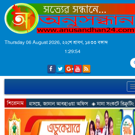
Thursday 06 August 2026,
২২শে শ্রাবণ, ১৪৩৩ বঙ্গাব্দ
1:29:56
S
শিরোনাম
জানাল আবহাওয়া অফিস
◈ নানা সংকটে রিক্রুটিং এজেন্সি, হুমকির মুখে শ্রম