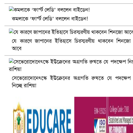
কমলাকে ‘ফার্স্ট লেডি’ বললেন বাইডেন!
যে কারণে জাপানের ইতিহাসে চিরস্মরণীয় থাকবেন শিনজো
আবে
আ.লীগ ও জাপার ৯ নেতা কারাগারে
সেভেরোদোনেৎস্কে ইউক্রেনের অগ্রগতি রুখতে যে পদক্ষেপ
নিচ্ছে রাশিয়া