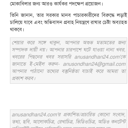
মোকাবিলার জন্য আরও কার্যকর পদক্ষেপ প্রয়োজন।
তিনি জানান, তার সরকার মানব পাচারকারীদের বিরুদ্ধে লড়াই
চালিয়ে যাবে এবং অভিবাসন প্রবাহ নিয়ন্ত্রণে রাখার চেষ্টা অব্যাহত
থাকবে।
শেয়ার করে সঙ্গে থাকুন, আপনার অশুভ মতামতের জন্য
সম্পাদক দায়ী নয়। আপনার চারপাশে ঘটে যাওয়া নানা খবর,
খবরের পিছনের খবর সরাসরি anusandhan24.com'কে
জানাতে ই-মেইল করুন- anusondhan24@gmail.com
আপনার পাঠানো তথ্যের বস্তুনিষ্ঠতা যাচাই করে আমরা তা
প্রকাশ করব।
anusandhan24.com'র প্রকাশিত/প্রচারিত কোনো সংবাদ,
তথ্য, ছবি, আলোকচিত্র, রেখাচিত্র, ভিডিওচিত্র, অডিও কনটেন্ট