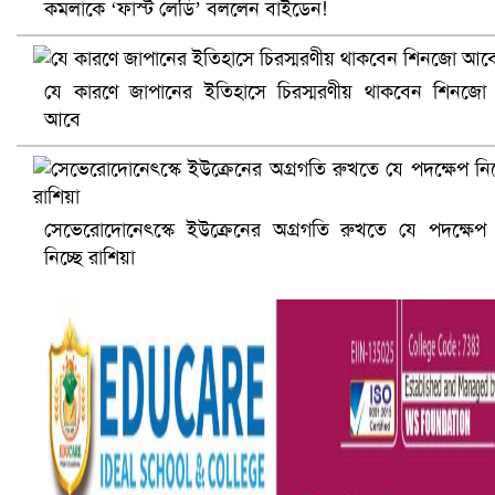
কমলাকে ‘ফার্স্ট লেডি’ বললেন বাইডেন!
যে কারণে জাপানের ইতিহাসে চিরস্মরণীয় থাকবেন শিনজো
আবে
আ.লীগ ও জাপার ৯ নেতা কারাগারে
সেভেরোদোনেৎস্কে ইউক্রেনের অগ্রগতি রুখতে যে পদক্ষেপ
নিচ্ছে রাশিয়া
ভারতে ভয়াবহ সড়ক দুর্ঘটনা, নিহত ১৫