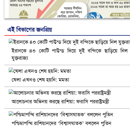
এই বিভাগের জনপ্রিয়
ইরানকে ৪০ কোটি পাউন্ড দিয়ে দুই বন্দিকে ছাড়িয়ে নিল
নানা সংকটে রিক্রুটিং এজেন্সি, হুমকির মুখে শ্রম রপ্তানি
যুক্তরাজ্য
খেলা এখনও শেষ হয়নি: মমতা
আলোচনার অভিনয় করছে রাশিয়া: ফরাসি পররাষ্ট্রমন্ত্রী
পশ্চিমাপন্থি রাশিয়ানদের ‘বিশ্বাসঘাতক’ বললেন পুতিন