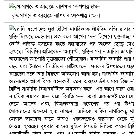
খুলনায় বিএনপি অফিসে গুলি-বোমা হামলা, নিহত ১
কৃষ্ণসাগরে ৩ জাহাজে রাশিয়ার ক্ষেপণাস্ত্র হামলা
প্রোটিয়াদের হারিয়ে বিশ্বকাপের শিরোপা ঘরে তুলল ভারত